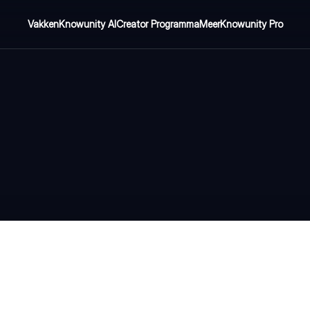
Vakken
Knowunity AI
Creator Programma
Meer
Knowunity Pro