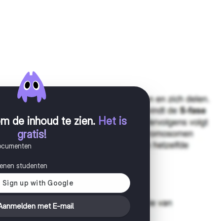
m de inhoud te zien
.
Het is
gratis!
documenten
joenen studenten
Aanmelden met E-mail