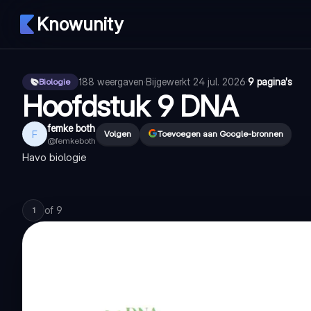
Knowunity
188
weergaven
·
Bijgewerkt
24 jul. 2026
·
9 pagina's
Biologie
Hoofdstuk 9 DNA
femke both
F
Volgen
Toevoegen aan Google-bronnen
@
femkeboth
Havo biologie
of
9
1