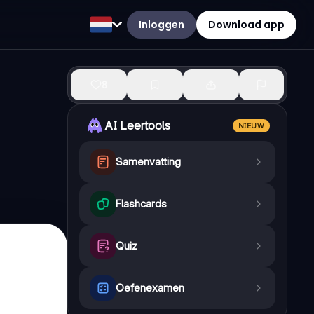
Inloggen
Download app
8
AI Leertools
NIEUW
Samenvatting
Flashcards
Quiz
Oefenexamen