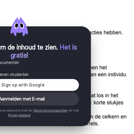
m de inhoud te zien
.
Het is
gratis!
documenten
joenen studenten
Aanmelden met E-mail
ga je akkoord met de
Servicevoorwaarden
en het
Privacybeleid