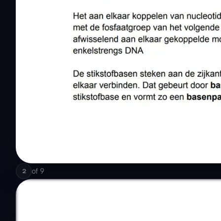
of
9
2