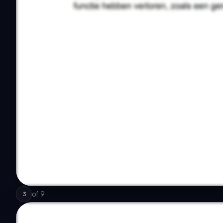
of
9
3