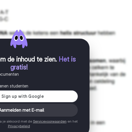
m de inhoud te zien
.
Het is
gratis!
documenten
joenen studenten
Aanmelden met E-mail
ga je akkoord met de
Servicevoorwaarden
en het
Privacybeleid