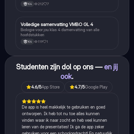
212
7
K4
Volledige samenvatting VMBO GL 4
Biologie
Biologie voor jou klas 4 damenvatting van alle
hoofdstukken
119
1
K4
Studenten zijn dol op ons —
en jij
ook
.
4.6
/5
App Store
4.7
/5
Google Play
De app is heel makkelijk te gebruiken en goed
ontworpen. Ik heb tot nu toe alles kunnen
vinden waar ik naar zocht en heb veel kunnen
leren van de presentaties! Ik ga de app zeker
gebruiken voor een schoolopdracht! En natuurlijk