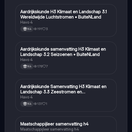
Aardrijkskunde H3 Klimaat en Landschap 3.1
Aardrijkskunde
Wereldwijde Luchtstromen • BuiteNLand
Havo 4
191
3
K4
Aardrijkskunde samenvatting H3 Klimaat en
Aardrijkskunde
Landschap 3.2 Seizoenen • BuiteNLand
Havo 4
178
7
K4
Aardrijkskunde Samenvatting H3 Klimaat en
Aardrijkskunde
Landschap 3.3 Zeestromen en
Klimaatgebieden • BuiteNLand
Havo 4
131
1
K4
Maatschappijleer samenvatting h4
Maatschappijleer
Maatschappijleer samenvatting h4