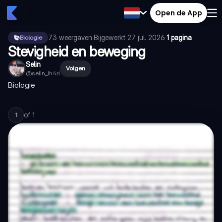
Open de App
73
weergaven
·
Bijgewerkt
27 jul. 2026
·
1 pagina
Biologie
Stevigheid en beweging
Selin
Volgen
@
selin_lh4ri
Biologie
of
1
1