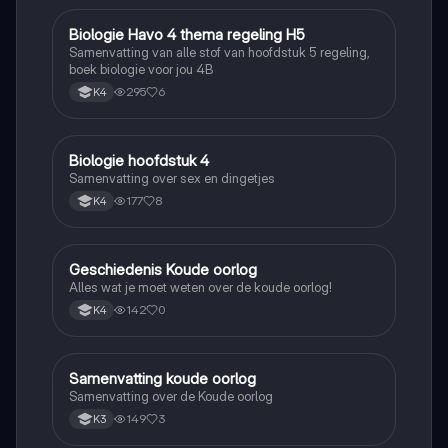
Biologie Havo 4 thema regeling H5
Biologie
Samenvatting van alle stof van hoofdstuk 5 regeling,
boek biologie voor jou 4B
295
6
K4
Biologie hoofdstuk 4
Biologie
Samenvatting over sex en dingetjes
177
8
K4
Geschiedenis Koude oorlog
Geschiedenis
Alles wat je moet weten over de koude oorlog!
142
0
K4
Samenvatting koude oorlog
Geschiedenis
Samenvatting over de Koude oorlog
149
3
K3