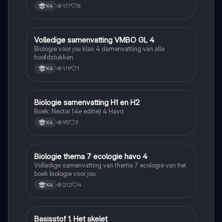
177
8
K4
Volledige samenvatting VMBO GL 4
Biologie
Biologie voor jou klas 4 damenvatting van alle
hoofdstukken
119
1
K4
Biologie samenvatting H1 en H2
Biologie
Boek: Nectar (4e editie) 4 Havo
95
3
K4
Biologie thema 7 ecologie havo 4
Biologie
Volledige samenvatting van thema 7 ecologie van het
boek biologie voor jou
212
4
K4
Basisstof 1. Het skelet
Biologie