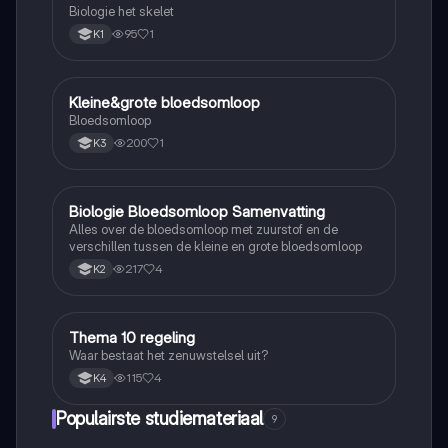
Biologie het skelet
95
1
K1
Kleine&grote bloedsomloop
Biologie
Bloedsomloop
200
1
K3
Biologie Bloedsomloop Samenvatting
Biologie
Alles over de bloedsomloop met zuurstof en de
verschillen tussen de kleine en grote bloedsomloop
217
4
K2
Thema 10 regeling
Biologie
Waar bestaat het zenuwstelsel uit?
115
4
K4
Populairste studiemateriaal
9