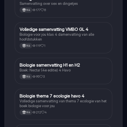
Samenvatting over sex en dingetjes
177
8
K4
Volledige samenvatting VMBO GL 4
Biologie
Biologie voor jou klas 4 damenvatting van alle
hoofdstukken
119
1
K4
Biologie samenvatting H1 en H2
Biologie
Boek: Nectar (4e editie) 4 Havo
95
3
K4
Biologie thema 7 ecologie havo 4
Biologie
Volledige samenvatting van thema 7 ecologie van het
boek biologie voor jou
212
4
K4