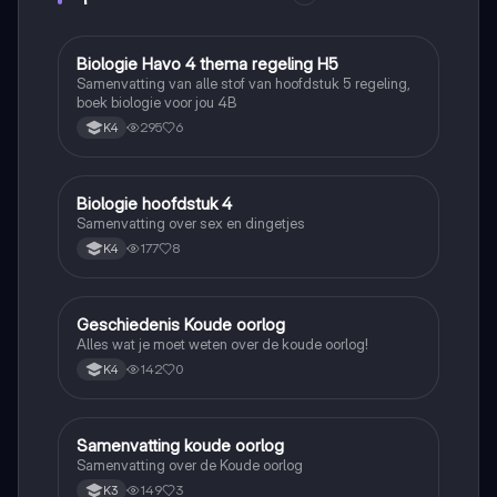
Biologie Havo 4 thema regeling H5
Biologie
Samenvatting van alle stof van hoofdstuk 5 regeling,
boek biologie voor jou 4B
295
6
K4
Biologie hoofdstuk 4
Biologie
Samenvatting over sex en dingetjes
177
8
K4
Geschiedenis Koude oorlog
Geschiedenis
Alles wat je moet weten over de koude oorlog!
142
0
K4
Samenvatting koude oorlog
Geschiedenis
Samenvatting over de Koude oorlog
149
3
K3