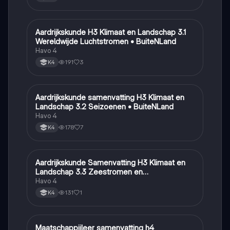
Aardrijkskunde H3 Klimaat en Landschap 3.1
Aardrijkskunde
Wereldwijde Luchtstromen • BuiteNLand
Havo 4
191
3
K4
Aardrijkskunde samenvatting H3 Klimaat en
Aardrijkskunde
Landschap 3.2 Seizoenen • BuiteNLand
Havo 4
178
7
K4
Aardrijkskunde Samenvatting H3 Klimaat en
Aardrijkskunde
Landschap 3.3 Zeestromen en
Klimaatgebieden • BuiteNLand
Havo 4
131
1
K4
Maatschappijleer samenvatting h4
Maatschappijleer