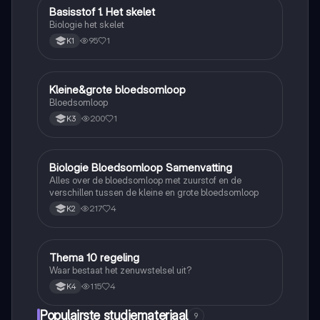
Basisstof 1. Het skelet
Biologie
Biologie het skelet
95
1
K1
Kleine&grote bloedsomloop
Biologie
Bloedsomloop
200
1
K3
Biologie Bloedsomloop Samenvatting
Biologie
Alles over de bloedsomloop met zuurstof en de
verschillen tussen de kleine en grote bloedsomloop
217
4
K2
Thema 10 regeling
Biologie
Waar bestaat het zenuwstelsel uit?
115
4
K4
Populairste studiemateriaal
9