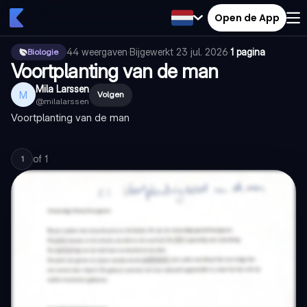
Open de App
44
weergaven
·
Bijgewerkt
23 jul. 2026
·
1 pagina
Biologie
Voortplanting van de man
Mila Larssen
M
Volgen
@
milalarssen
Voortplanting van de man
of
1
1