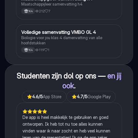
Maatschappijleer samenvatting h4
212
7
K4
Volledige samenvatting VMBO GL 4
Biologie
Biologie voor jou klas 4 damenvatting van alle
hoofdstukken
119
1
K4
Studenten zijn dol op ons —
en jij
ook
.
4.6
/5
App Store
4.7
/5
Google Play
De app is heel makkelijk te gebruiken en goed
ontworpen. Ik heb tot nu toe alles kunnen
vinden waar ik naar zocht en heb veel kunnen
leren van de presentaties! Ik ga de app zeker