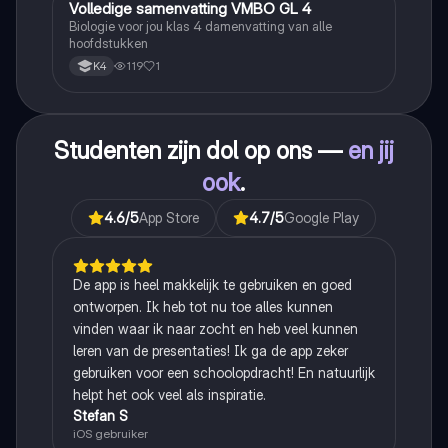
Volledige samenvatting VMBO GL 4
Biologie
Biologie voor jou klas 4 damenvatting van alle
hoofdstukken
119
1
K4
Studenten zijn dol op ons —
en jij
ook
.
4.6
/5
App Store
4.7
/5
Google Play
De app is heel makkelijk te gebruiken en goed
ontworpen. Ik heb tot nu toe alles kunnen
vinden waar ik naar zocht en heb veel kunnen
leren van de presentaties! Ik ga de app zeker
gebruiken voor een schoolopdracht! En natuurlijk
helpt het ook veel als inspiratie.
Stefan S
iOS gebruiker