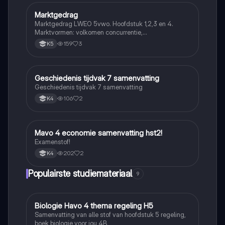
Marktgedrag
Economie
Marktgedrag LWEO 5vwo. Hoofdstuk 1,2,3 en 4.
Marktvormen: volkomen concurrentie,
monopolistische concurrentie, oligopolie en monopolie
159
3
K5
Geschiedenis tijdvak 7 samenvatting
Economie
Geschiedenis tijdvak 7 samenvatting
106
2
K4
Mavo 4 economie samenvatting hst2!
Economie
Examenstof!
202
2
K4
Populairste studiemateriaal
9
Biologie Havo 4 thema regeling H5
Biologie
Samenvatting van alle stof van hoofdstuk 5 regeling,
boek biologie voor jou 4B