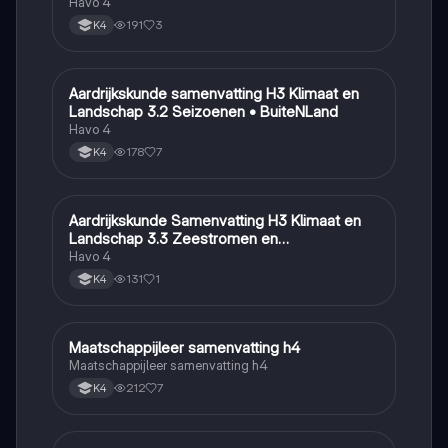
Havo 4
191
3
K4
Aardrijkskunde samenvatting H3 Klimaat en
Aardrijkskunde
Landschap 3.2 Seizoenen • BuiteNLand
Havo 4
178
7
K4
Aardrijkskunde Samenvatting H3 Klimaat en
Aardrijkskunde
Landschap 3.3 Zeestromen en
Klimaatgebieden • BuiteNLand
Havo 4
131
1
K4
Maatschappijleer samenvatting h4
Maatschappijleer
Maatschappijleer samenvatting h4
212
7
K4