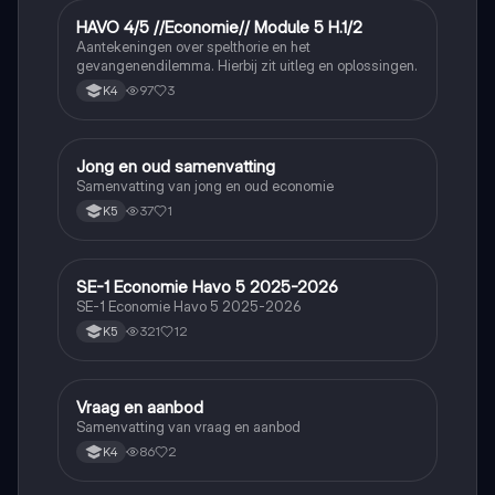
HAVO 4/5 //Economie// Module 5 H.1/2
Economie
Aantekeningen over spelthorie en het
gevangenendilemma. Hierbij zit uitleg en oplossingen.
97
3
K4
Jong en oud samenvatting
Economie
Samenvatting van jong en oud economie
37
1
K5
SE-1 Economie Havo 5 2025-2026
Economie
SE-1 Economie Havo 5 2025-2026
321
12
K5
Vraag en aanbod
Economie
Samenvatting van vraag en aanbod
86
2
K4