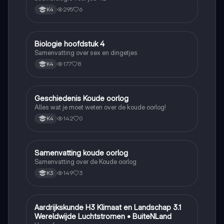
295
6
K4
Biologie hoofdstuk 4
Biologie
Samenvatting over sex en dingetjes
177
8
K4
Geschiedenis Koude oorlog
Geschiedenis
Alles wat je moet weten over de koude oorlog!
142
0
K4
Samenvatting koude oorlog
Geschiedenis
Samenvatting over de Koude oorlog
149
3
K3
Aardrijkskunde H3 Klimaat en Landschap 3.1
Aardrijkskunde
Wereldwijde Luchtstromen • BuiteNLand