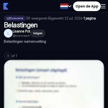
Open de App
35
weergaven
·
Bijgewerkt
22 jul. 2026
·
1 pagina
Economie
Belastingen
Lisanne Pot
L
Volgen
@
lisannepot
Belastingen samenvatting
of
1
1