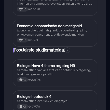
inkomen en vermogen, levensloop, ruilen over de tijd,
rente (interest), spaarrekening en spaardeposito,
177
0
K3
particuliere verzekeringen, averechtse selectie, moral
hazard
Economie economische doelmatigheid
Economie
Economische doelmatigheid, de overheid grijpt in,
onvolkomen concurrentie, ontbrekende markten
51
1
K5
Populairste studiemateriaal
9
Biologie Havo 4 thema regeling H5
Biologie
Samenvatting van alle stof van hoofdstuk 5 regeling,
boek biologie voor jou 4B
295
6
K4
Biologie hoofdstuk 4
Biologie
Samenvatting over sex en dingetjes
177
8
K4