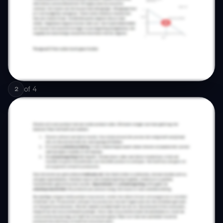
of
4
2