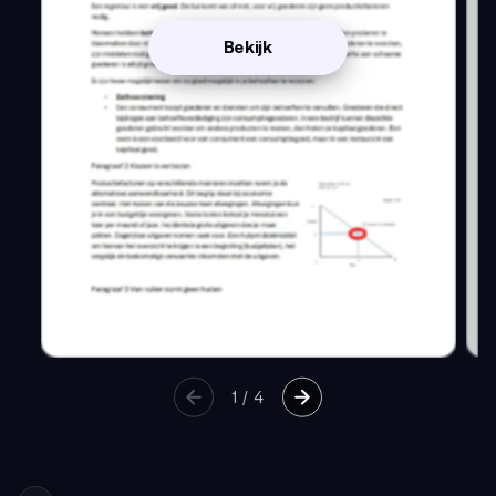
Bekijk
1
/
4