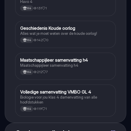
Klimaatgebieden • BuiteNLand
Havo 4
131
1
K4
Geschiedenis Koude oorlog
Geschiedenis
Alles wat je moet weten over de koude oorlog!
142
0
K4
Maatschappijleer samenvatting h4
Maatschappijleer
Maatschappijleer samenvatting h4
212
7
K4
Volledige samenvatting VMBO GL 4
Biologie
Biologie voor jou klas 4 damenvatting van alle
hoofdstukken
119
1
K4