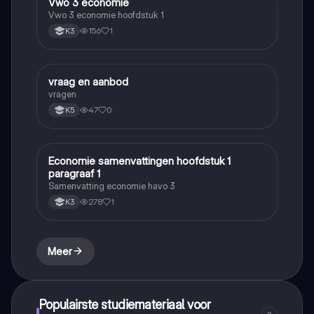
Vwo 3 economie
Economie
Vwo 3 economie hoofdstuk 1
156
1
K3
vraag en aanbod
Economie
vragen
47
0
K5
Economie samenvattingen hoofdstuk 1
Economie
paragraaf 1
Samenvatting economie havo 3
278
1
K3
Meer
Populairste studiemateriaal voor