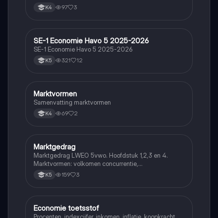
97
3
K4
SE-1 Economie Havo 5 2025-2026
Economie
SE-1 Economie Havo 5 2025-2026
321
12
K5
Marktvormen
Economie
Samenvatting marktvormen
69
2
K4
Marktgedrag
Economie
Marktgedrag LWEO 5vwo. Hoofdstuk 1,2,3 en 4.
Marktvormen: volkomen concurrentie,
monopolistische concurrentie, oligopolie en monopolie
159
3
K5
Economie toetsstof
Economie
Procenten, indexcijfer, inkomen, inflatie, koopkracht,