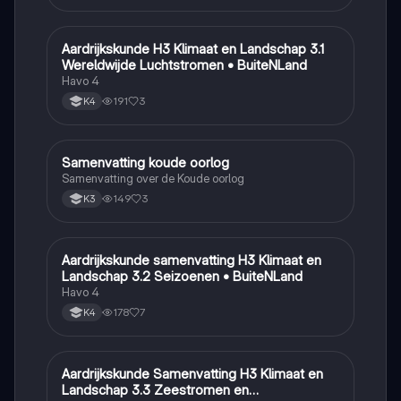
Aardrijkskunde H3 Klimaat en Landschap 3.1
Aardrijkskunde
Wereldwijde Luchtstromen • BuiteNLand
Havo 4
191
3
K4
Samenvatting koude oorlog
Geschiedenis
Samenvatting over de Koude oorlog
149
3
K3
Aardrijkskunde samenvatting H3 Klimaat en
Aardrijkskunde
Landschap 3.2 Seizoenen • BuiteNLand
Havo 4
178
7
K4
Aardrijkskunde Samenvatting H3 Klimaat en
Aardrijkskunde
Landschap 3.3 Zeestromen en