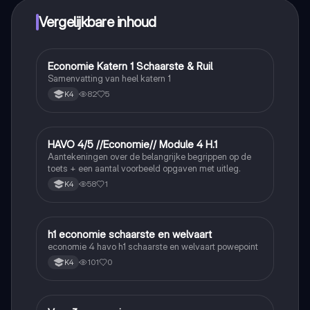
Vergelijkbare inhoud
Economie Katern 1 Schaarste & Ruil
Economie
Samenvatting van heel katern 1
82
5
K4
HAVO 4/5 //Economie// Module 4 H.1
Economie
Aantekeningen over de belangrijke begrippen op de
toets + een aantal voorbeeld opgaven met uitleg.
58
1
K4
h1 economie schaarste en welvaart
Economie
economie 4 havo h1 schaarste en welvaart powepoint
101
0
K4