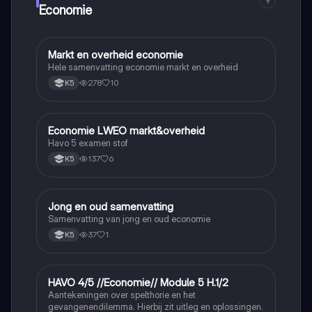
9
Economie
Markt en overheid economie
Economie
Hele samenvatting economie markt en overheid
278
10
K5
Economie LWEO markt&overheid
Economie
Havo 5 examen stof
137
6
K5
Jong en oud samenvatting
Economie
Samenvatting van jong en oud economie
37
1
K5
HAVO 4/5 //Economie// Module 5 H.1/2
Economie
Aantekeningen over spelthorie en het
gevangenendilemma. Hierbij zit uitleg en oplossingen.