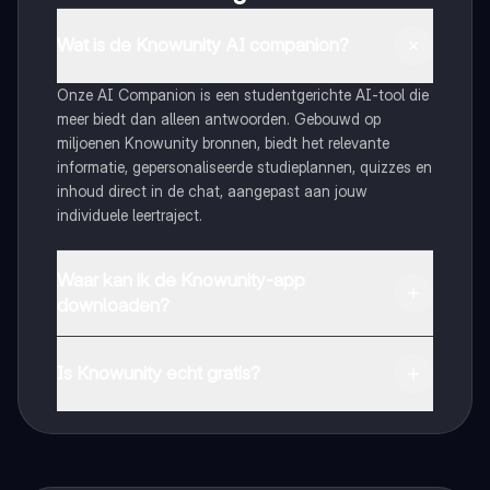
Wat is de Knowunity AI companion?
Onze AI Companion is een studentgerichte AI-tool die
meer biedt dan alleen antwoorden. Gebouwd op
miljoenen Knowunity bronnen, biedt het relevante
informatie, gepersonaliseerde studieplannen, quizzes en
inhoud direct in de chat, aangepast aan jouw
individuele leertraject.
Waar kan ik de Knowunity-app
downloaden?
Je kunt de app downloaden via Google Play Store en
Apple App Store.
Is Knowunity echt gratis?
Dat klopt! Geniet van gratis toegang tot leerinhoud,
maak contact met medestudenten en krijg directe hulp.
Alles binnen handbereik!