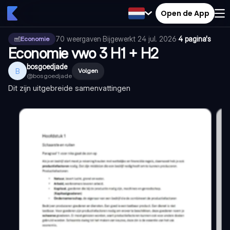
Open de App
70
weergaven
·
Bijgewerkt
24 jul. 2026
·
4 pagina's
Economie
Economie vwo 3 H1 + H2
bosgoedjade
B
Volgen
@
bosgoedjade
Dit zijn uitgebreide samenvattingen