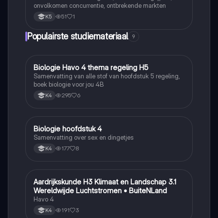
onvolkomen concurrentie, ontbrekende markten
51
1
K5
Populairste studiemateriaal
9
Biologie Havo 4 thema regeling H5
Biologie
Samenvatting van alle stof van hoofdstuk 5 regeling,
boek biologie voor jou 4B
295
6
K4
Biologie hoofdstuk 4
Biologie
Samenvatting over sex en dingetjes
177
8
K4
Aardrijkskunde H3 Klimaat en Landschap 3.1
Aardrijkskunde
Wereldwijde Luchtstromen • BuiteNLand
Havo 4
191
3
K4