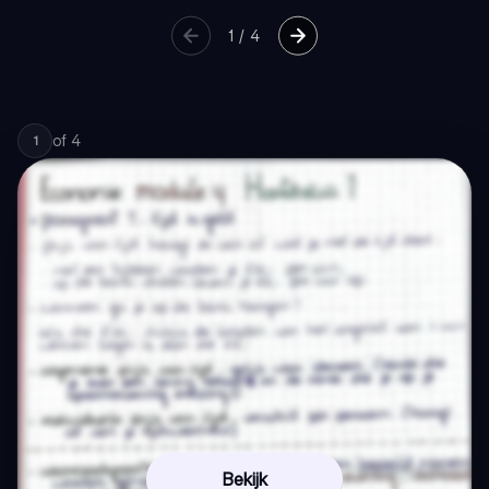
1
/
4
of
4
1
Bekijk