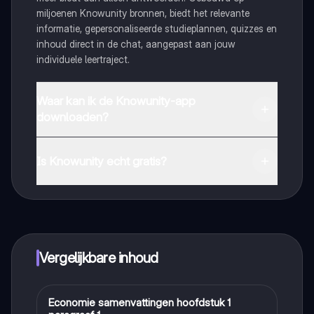
miljoenen Knowunity bronnen, biedt het relevante
informatie, gepersonaliseerde studieplannen, quizzes en
inhoud direct in de chat, aangepast aan jouw
individuele leertraject.
Waar kan ik de Knowunity-app
downloaden?
Je kunt de app downloaden via Google Play Store en
Apple App Store.
Is Knowunity echt gratis?
Dat klopt! Geniet van gratis toegang tot leerinhoud,
maak contact met medestudenten en krijg directe hulp.
Alles binnen handbereik!
Vergelijkbare inhoud
Economie samenvattingen hoofdstuk 1
Economie