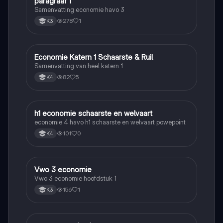
paragraaf 1
Samenvatting economie havo 3
278
1
K3
Economie Katern 1 Schaarste & Ruil
Economie
Samenvatting van heel katern 1
82
5
K4
h1 economie schaarste en welvaart
Economie
economie 4 havo h1 schaarste en welvaart powepoint
101
0
K4
Vwo 3 economie
Economie
Vwo 3 economie hoofdstuk 1
156
1
K3