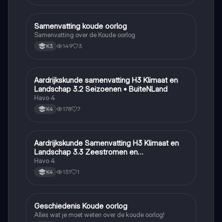
Samenvatting koude oorlog
Geschiedenis
Samenvatting over de Koude oorlog
149
3
K3
Aardrijkskunde samenvatting H3 Klimaat en
Aardrijkskunde
Landschap 3.2 Seizoenen • BuiteNLand
Havo 4
178
7
K4
Aardrijkskunde Samenvatting H3 Klimaat en
Aardrijkskunde
Landschap 3.3 Zeestromen en
Klimaatgebieden • BuiteNLand
Havo 4
131
1
K4
Geschiedenis Koude oorlog
Geschiedenis
Alles wat je moet weten over de koude oorlog!