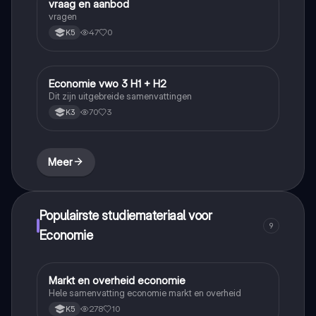
vraag en aanbod
Economie
vragen
47
0
K5
Economie vwo 3 H1 + H2
Economie
Dit zijn uitgebreide samenvattingen
70
3
K3
Meer
Populairste studiemateriaal voor
9
Economie
Markt en overheid economie
Economie
Hele samenvatting economie markt en overheid
278
10
K5