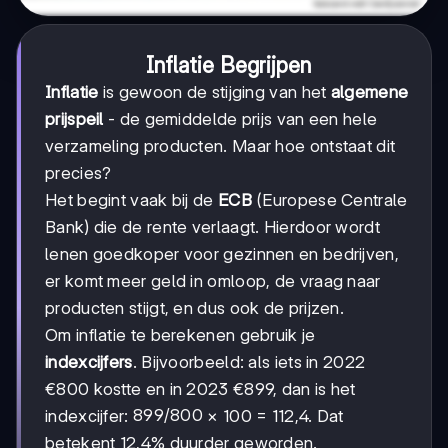
Inflatie Begrijpen
Inflatie
is gewoon de stijging van het
algemene
prijspeil
- de gemiddelde prijs van een hele
verzameling producten. Maar hoe ontstaat dit
precies?
Het begint vaak bij de
ECB
(Europese Centrale
Bank) die de rente verlaagt. Hierdoor wordt
lenen goedkoper voor gezinnen en bedrijven,
er komt meer geld in omloop, de vraag naar
producten stijgt, en dus ook de prijzen.
Om inflatie te berekenen gebruik je
indexcijfers
. Bijvoorbeeld: als iets in 2022
€800 kostte en in 2023 €899, dan is het
899/800
899/800
indexcijfer:
× 100 = 112,4. Dat
betekent 12,4% duurder geworden.