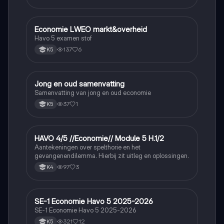
Economie LWEO markt&overheid
Economie
Havo 5 examen stof
137
6
K5
Jong en oud samenvatting
Economie
Samenvatting van jong en oud economie
37
1
K5
HAVO 4/5 //Economie// Module 5 H.1/2
Economie
Aantekeningen over spelthorie en het
gevangenendilemma. Hierbij zit uitleg en oplossingen.
97
3
K4
SE-1 Economie Havo 5 2025-2026
Economie
SE-1 Economie Havo 5 2025-2026
321
12
K5