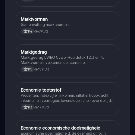
Marktvormen
Economie
Samenvatting marktvormen
69
2
K4
Marktgedrag
Economie
Marktgedrag LWEO 5vwo. Hoofdstuk 1,2,3 en 4.
Marktvormen: volkomen concurrentie,
monopolistische concurrentie, oligopolie en monopolie
159
3
K5
Economie toetsstof
Economie
Procenten, indexcijfer, inkomen, inflatie, koopkracht,
inkomen en vermogen, levensloop, ruilen over de tijd,
rente (interest), spaarrekening en spaardeposito,
177
0
K3
particuliere verzekeringen, averechtse selectie, moral
hazard
Economie economische doelmatigheid
Economie
Economische doelmatigheid, de overheid grijpt in,