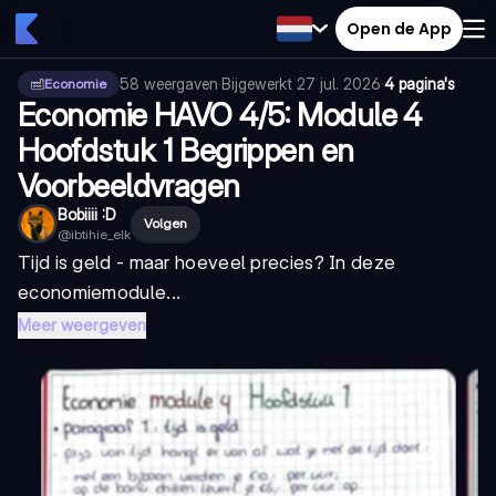
Open de App
58
weergaven
·
Bijgewerkt
27 jul. 2026
·
4 pagina's
Economie
Economie HAVO 4/5: Module 4
Hoofdstuk 1 Begrippen en
Voorbeeldvragen
Bobiiii :D
Volgen
@
ibtihie_elk
Tijd is geld - maar hoeveel precies? In deze
economiemodule...
Meer weergeven