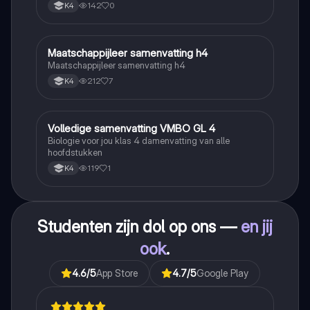
142
0
K4
Maatschappijleer samenvatting h4
Maatschappijleer
Maatschappijleer samenvatting h4
212
7
K4
Volledige samenvatting VMBO GL 4
Biologie
Biologie voor jou klas 4 damenvatting van alle
hoofdstukken
119
1
K4
Studenten zijn dol op ons —
en jij
ook
.
4.6
/5
App Store
4.7
/5
Google Play