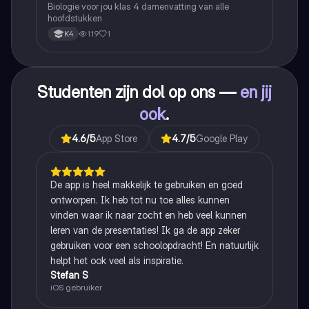
Biologie voor jou klas 4 damenvatting van alle
hoofdstukken
119
1
K4
Studenten zijn dol op ons —
en jij
ook
.
4.6
/5
App Store
4.7
/5
Google Play
De app is heel makkelijk te gebruiken en goed
ontworpen. Ik heb tot nu toe alles kunnen
vinden waar ik naar zocht en heb veel kunnen
leren van de presentaties! Ik ga de app zeker
gebruiken voor een schoolopdracht! En natuurlijk
helpt het ook veel als inspiratie.
Stefan S
iOS gebruiker