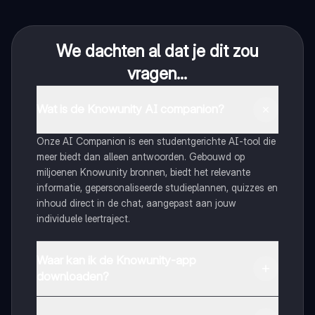
We dachten al dat je dit zou
vragen...
Wat is de Knowunity AI companion?
Onze AI Companion is een studentgerichte AI-tool die
meer biedt dan alleen antwoorden. Gebouwd op
miljoenen Knowunity bronnen, biedt het relevante
informatie, gepersonaliseerde studieplannen, quizzes en
inhoud direct in de chat, aangepast aan jouw
individuele leertraject.
Waar kan ik de Knowunity-app
downloaden?
Je kunt de app downloaden via Google Play Store en