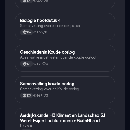
295
6
K4
Biologie hoofdstuk 4
Biologie
Samenvatting over sex en dingetjes
177
8
K4
Geschiedenis Koude oorlog
Geschiedenis
Alles wat je moet weten over de koude oorlog!
142
0
K4
Samenvatting koude oorlog
Geschiedenis
Samenvatting over de Koude oorlog
149
3
K3
Aardrijkskunde H3 Klimaat en Landschap 3.1
Aardrijkskunde
Wereldwijde Luchtstromen • BuiteNLand
Havo 4