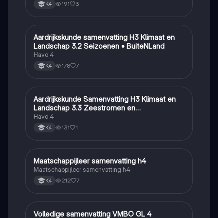
191
3
K4
Aardrijkskunde samenvatting H3 Klimaat en
Aardrijkskunde
Landschap 3.2 Seizoenen • BuiteNLand
Havo 4
178
7
K4
Aardrijkskunde Samenvatting H3 Klimaat en
Aardrijkskunde
Landschap 3.3 Zeestromen en
Klimaatgebieden • BuiteNLand
Havo 4
131
1
K4
Maatschappijleer samenvatting h4
Maatschappijleer
Maatschappijleer samenvatting h4
212
7
K4
Volledige samenvatting VMBO GL 4
Biologie