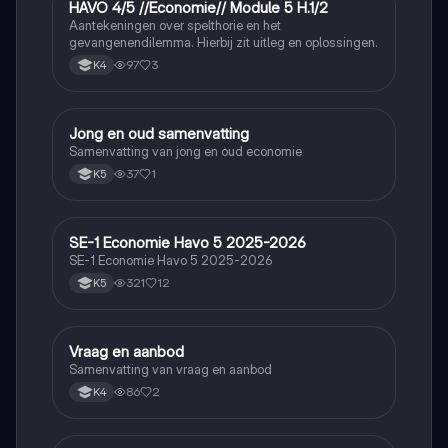
HAVO 4/5 //Economie// Module 5 H.1/2
Economie
Aantekeningen over spelthorie en het
gevangenendilemma. Hierbij zit uitleg en oplossingen.
97
3
K4
Jong en oud samenvatting
Economie
Samenvatting van jong en oud economie
37
1
K5
SE-1 Economie Havo 5 2025-2026
Economie
SE-1 Economie Havo 5 2025-2026
321
12
K5
Vraag en aanbod
Economie
Samenvatting van vraag en aanbod
86
2
K4