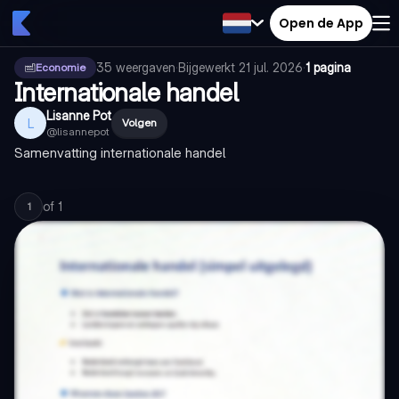
Open de App
35
weergaven
·
Bijgewerkt
21 jul. 2026
·
1 pagina
Economie
Internationale handel
Lisanne Pot
L
Volgen
@
lisannepot
Samenvatting internationale handel
of
1
1