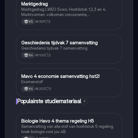
Marktgedrag
Economie
Marktgedrag LWEO 5vwo. Hoofdstuk 1,2,3 en 4.
Marktvormen: volkomen concurrentie,
monopolistische concurrentie, oligopolie en monopolie
159
3
K5
Geschiedenis tijdvak 7 samenvatting
Economie
Geschiedenis tijdvak 7 samenvatting
106
2
K4
Mavo 4 economie samenvatting hst2!
Economie
Examenstof!
202
2
K4
Populairste studiemateriaal
9
Biologie Havo 4 thema regeling H5
Biologie
Samenvatting van alle stof van hoofdstuk 5 regeling,
boek biologie voor jou 4B