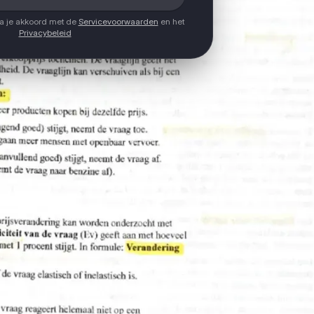
ga je akkoord met de
Servicevoorwaarden
en het
Privacybeleid