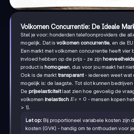
Volkomen Concurrentie: De Ideale Mar
Stel je voor: honderden telefoonproviders die al
mogelijk. Dat is
volkomen concurrentie
, en de EU
Een markt met volkomen concurrentie heeft vier b
invloed hebben op de prijs - ze zijn
hoeveelheid
product is
homogeen
, dus voor jou maakt het nie
Ook is de markt
transparant
- iedereen weet wat e
mogelijk is: de laagste. Tot slot kunnen bedrijv
De
prijselasticiteit
laat zien hoe gevoelig de vraag 
Ev
=
0
volkomen
inelastisch
- mensen kopen het o
E
v
=
> 1).
0
Let op:
Bij proportioneel variabele kosten zijn
kosten (GVK) - handig om te onthouden voor j