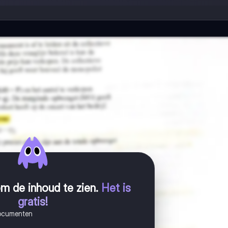
m de inhoud te zien
.
Het is
gratis!
documenten