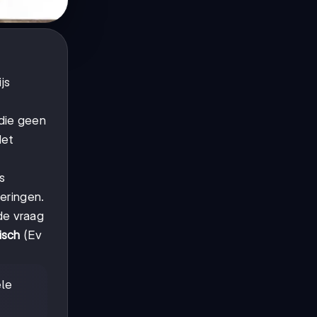
js
die geen
Het
js
meringen.
 de vraag
isch
(Ev
ele