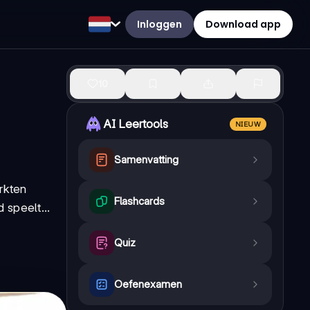
Inloggen
Download app
10
AI Leertools
NIEUW
Samenvatting
rkten
Flashcards
 speelt...
Quiz
Oefenexamen