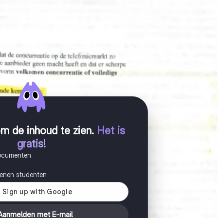
m de inhoud te zien
.
Het is
gratis!
documenten
joenen studenten
Aanmelden met E-mail