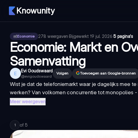
Knowunity
278
weergaven
·
Bijgewerkt
19 jul. 2026
·
5 pagina's
Economie
Economie: Markt en Ov
Samenvatting
Evi Goudswaard
E
Volgen
Toevoegen aan Google-bronnen
@
evigoudswaard
Wist je dat de telefoniemarkt waar je dagelijks mee t
werken? Van volkomen concurrentie tot monopolies - h
Meer weergeven
of
5
1