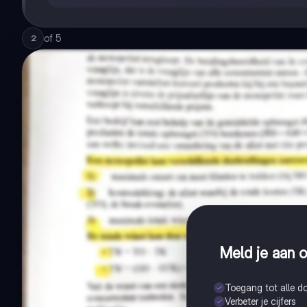
of
5
2
Meld je aan o
Toegang tot alle 
Verbeter je cijfers