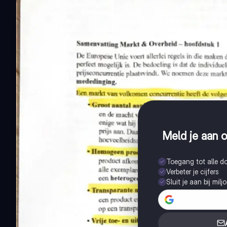
Meld je aan o
Toegang tot alle 
Verbeter je cijfers
Sluit je aan bij mil