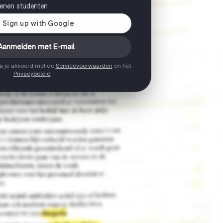
joenen studenten
Aanmelden met E-mail
ga je akkoord met de
Servicevoorwaarden
en het
Privacybeleid