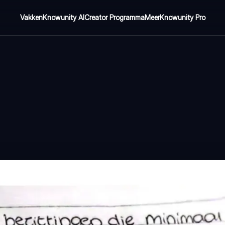
Vakken
Knowunity AI
Creator Programma
Meer
Knowunity Pro