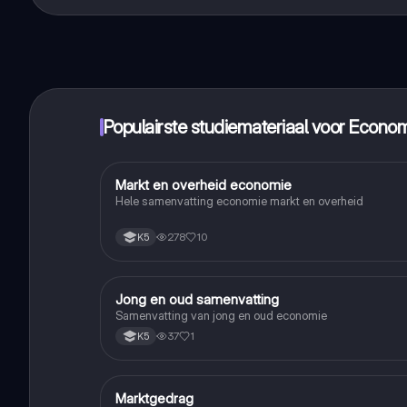
handbereik!
Populairste studiemateriaal voor Econo
Markt en overheid economie
Economie
Hele samenvatting economie markt en overheid
278
10
K5
Jong en oud samenvatting
Economie
Samenvatting van jong en oud economie
37
1
K5
Marktgedrag
Economie