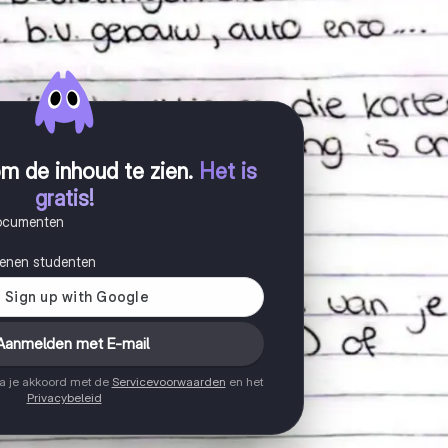
m de inhoud te zien
.
Het is
gratis!
documenten
joenen studenten
Aanmelden met E-mail
ga je akkoord met de
Servicevoorwaarden
en het
Privacybeleid