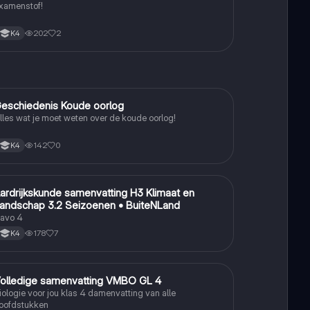
xamenstof!
202
2
K4
eschiedenis Koude oorlog
Geschiedenis
lles wat je moet weten over de koude oorlog!
142
0
K4
ardrijkskunde samenvatting H3 Klimaat en
Aardrijkskunde
andschap 3.2 Seizoenen • BuiteNLand
avo 4
178
7
K4
olledige samenvatting VMBO GL 4
Biologie
iologie voor jou klas 4 damenvatting van alle
oofdstukken