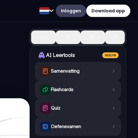
Inloggen
Download app
0
AI Leertools
NIEUW
Samenvatting
Flashcards
Quiz
Oefenexamen