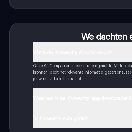
We dachten al
Wat is de Knowunity AI companion?
Onze AI Companion is een studentgerichte AI-tool d
bronnen, biedt het relevante informatie, gepersonalis
jouw individuele leertraject.
Waar kan ik de Knowunity-app downloaden?
Je kunt de app downloaden via Google Play Store en 
Is Knowunity echt gratis?
Dat klopt! Geniet van gratis toegang tot leerinhoud, 