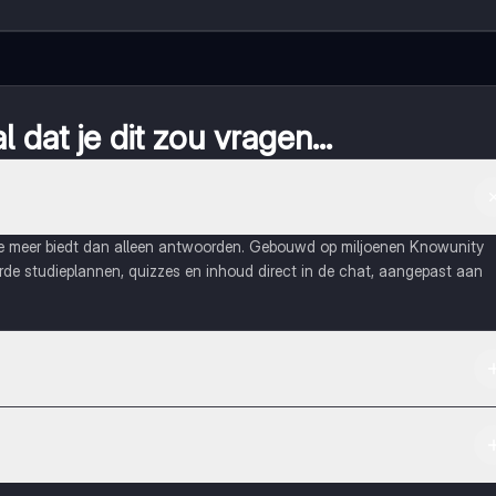
 dat je dit zou vragen...
ie meer biedt dan alleen antwoorden. Gebouwd op miljoenen Knowunity
eerde studieplannen, quizzes en inhoud direct in de chat, aangepast aan
Apple App Store.
maak contact met medestudenten en krijg directe hulp. Alles binnen