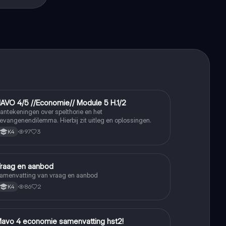
AVO 4/5 //Economie// Module 5 H.1/2
Economie
antekeningen over spelthorie en het
evangenendilemma. Hierbij zit uitleg en oplossingen.
97
3
K4
raag en aanbod
Economie
amenvatting van vraag en aanbod
86
2
K4
avo 4 economie samenvatting hst2!
Economie