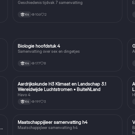
Geschiedenis tijdvak 7 samenvatting
E
106
2
K4
Biologie hoofdstuk 4
G
Biologie
Samenvatting over sex en dingetjes
A
177
8
K4
Aardrijkskunde H3 Klimaat en Landschap 3.1
A
Aardrijkskunde
Wereldwijde Luchtstromen • BuiteNLand
L
Havo 4
H
191
3
K4
Maatschappijleer samenvatting h4
V
Maatschappijleer
n
Maatschappijleer samenvatting h4
B
h