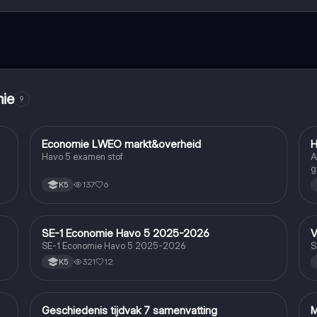
mie
9
Economie LWEO markt&overheid
H
Economie
Havo 5 examen stof
A
g
137
6
K5
SE-1 Economie Havo 5 2025-2026
V
Economie
SE-1 Economie Havo 5 2025-2026
S
321
12
K5
Geschiedenis tijdvak 7 samenvatting
M
Economie