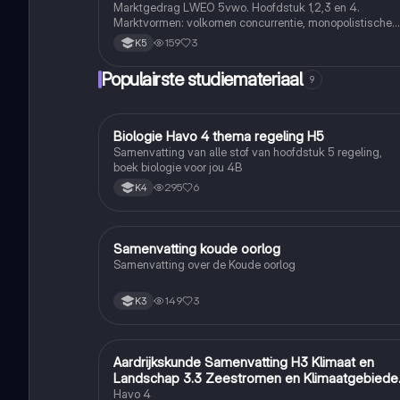
Marktgedrag LWEO 5vwo. Hoofdstuk 1,2,3 en 4.
Marktvormen: volkomen concurrentie, monopolistische
concurrentie, oligopolie en monopolie
159
3
K5
Populairste studiemateriaal
9
Biologie Havo 4 thema regeling H5
Biologie
Samenvatting van alle stof van hoofdstuk 5 regeling,
boek biologie voor jou 4B
295
6
K4
Samenvatting koude oorlog
Geschiedenis
Samenvatting over de Koude oorlog
149
3
K3
Aardrijkskunde Samenvatting H3 Klimaat en
Aardrijkskunde
Landschap 3.3 Zeestromen en Klimaatgebiede
• BuiteNLand
Havo 4