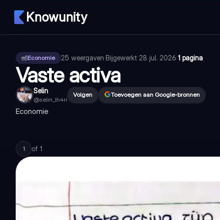
Knowunity
25
weergaven
·
Bijgewerkt
28 jul. 2026
·
1 pagina
Economie
Vaste activa
Selin
Volgen
Toevoegen aan Google-bronnen
@
selin_lh4ri
Economie
of
1
1