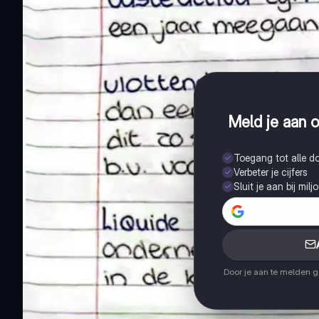
Meld je aan o
Toegang tot alle 
Verbeter je cijfers
Sluit je aan bij mil
Door je aan te melden 