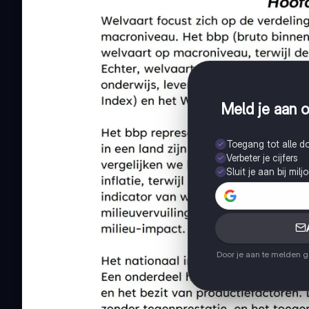
Meld je aan o
Toegang tot alle 
Verbeter je cijfers
Sluit je aan bij mil
Door je aan te melden 