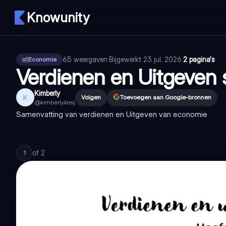
Knowunity
65
weergaven
·
Bijgewerkt
23 jul. 2026
·
2 pagina's
Economie
Verdienen en Uitgeven
Kimberly
K
Volgen
Toevoegen aan Google-bronnen
@
kimberlykleij
Samenvatting van verdienen en Uitgeven van economie
of
2
1