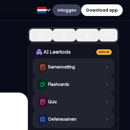
Inloggen
Download app
1
AI Leertools
NIEUW
Samenvatting
Flashcards
Quiz
Oefenexamen