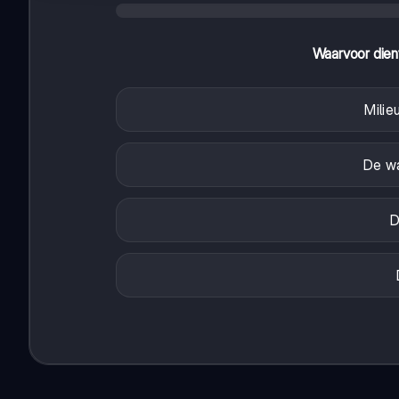
Waarvoor dient
Milie
De wa
D