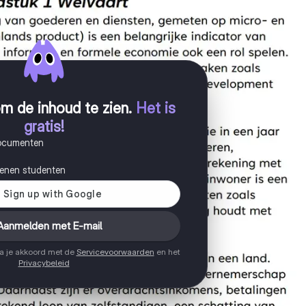
m de inhoud te zien
.
Het is
gratis!
documenten
joenen studenten
Aanmelden met E-mail
ga je akkoord met de
Servicevoorwaarden
en het
Privacybeleid