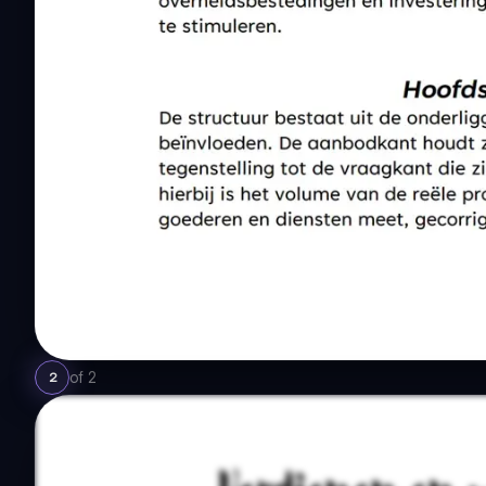
of
2
2