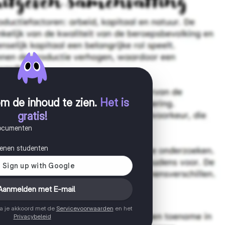
m de inhoud te zien
.
Het is
gratis!
documenten
joenen studenten
Aanmelden met E-mail
ga je akkoord met de
Servicevoorwaarden
en het
Privacybeleid