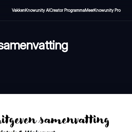
Vakken
Knowunity AI
Creator Programma
Meer
Knowunity Pro
 samenvatting