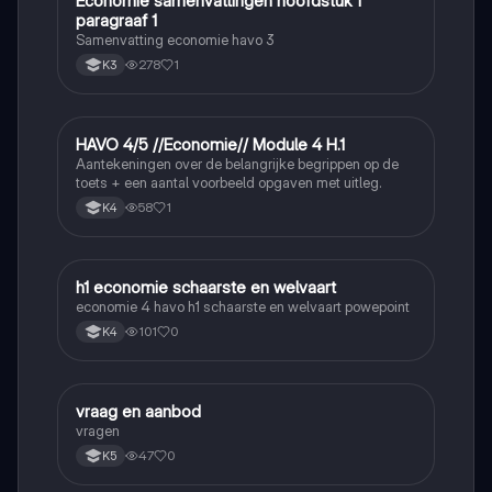
Economie samenvattingen hoofdstuk 1
Economie
paragraaf 1
Samenvatting economie havo 3
278
1
K3
HAVO 4/5 //Economie// Module 4 H.1
Economie
Aantekeningen over de belangrijke begrippen op de
toets + een aantal voorbeeld opgaven met uitleg.
58
1
K4
h1 economie schaarste en welvaart
Economie
economie 4 havo h1 schaarste en welvaart powepoint
101
0
K4
vraag en aanbod
Economie
vragen
47
0
K5