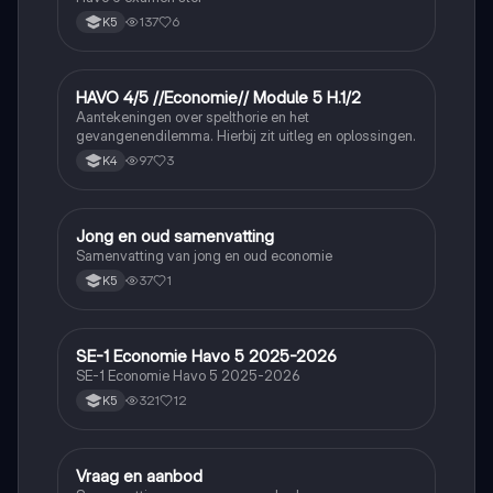
137
6
K5
HAVO 4/5 //Economie// Module 5 H.1/2
Economie
Aantekeningen over spelthorie en het
gevangenendilemma. Hierbij zit uitleg en oplossingen.
97
3
K4
Jong en oud samenvatting
Economie
Samenvatting van jong en oud economie
37
1
K5
SE-1 Economie Havo 5 2025-2026
Economie
SE-1 Economie Havo 5 2025-2026
321
12
K5
Vraag en aanbod
Economie