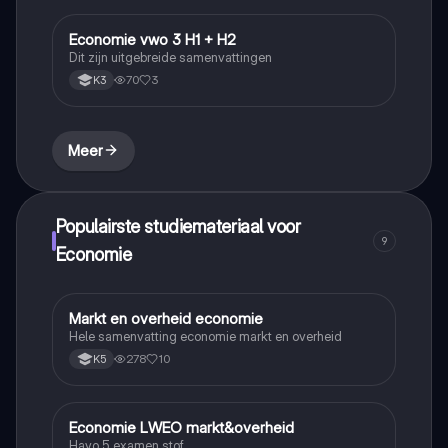
Economie vwo 3 H1 + H2
Economie
Dit zijn uitgebreide samenvattingen
70
3
K3
Meer
Populairste studiemateriaal voor
9
Economie
Markt en overheid economie
Economie
Hele samenvatting economie markt en overheid
278
10
K5
Economie LWEO markt&overheid
Economie
Havo 5 examen stof