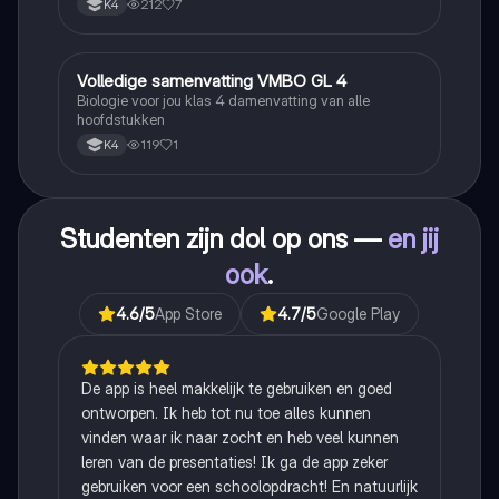
212
7
K4
Volledige samenvatting VMBO GL 4
Biologie
Biologie voor jou klas 4 damenvatting van alle
hoofdstukken
119
1
K4
Studenten zijn dol op ons —
en jij
ook
.
4.6
/5
App Store
4.7
/5
Google Play
De app is heel makkelijk te gebruiken en goed
ontworpen. Ik heb tot nu toe alles kunnen
vinden waar ik naar zocht en heb veel kunnen
leren van de presentaties! Ik ga de app zeker
gebruiken voor een schoolopdracht! En natuurlijk