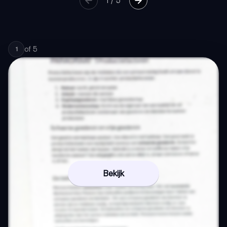
1
/
5
of
5
1
Bekijk