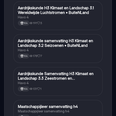
Aardrijkskunde H3 Klimaat en Landschap 3.1
Aardrijkskunde
Wereldwijde Luchtstromen • BuiteNLand
Havo 4
191
3
K4
Aardrijkskunde samenvatting H3 Klimaat en
Aardrijkskunde
Landschap 3.2 Seizoenen • BuiteNLand
Havo 4
178
7
K4
Aardrijkskunde Samenvatting H3 Klimaat en
Aardrijkskunde
Landschap 3.3 Zeestromen en
Klimaatgebieden • BuiteNLand
Havo 4
131
1
K4
Maatschappijleer samenvatting h4
Maatschappijleer
Maatschappijleer samenvatting h4