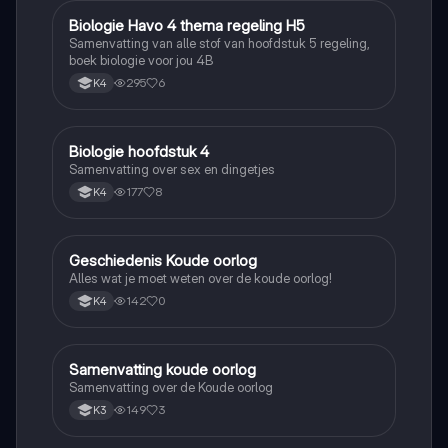
Biologie Havo 4 thema regeling H5
Biologie
Samenvatting van alle stof van hoofdstuk 5 regeling,
boek biologie voor jou 4B
295
6
K4
Biologie hoofdstuk 4
Biologie
Samenvatting over sex en dingetjes
177
8
K4
Geschiedenis Koude oorlog
Geschiedenis
Alles wat je moet weten over de koude oorlog!
142
0
K4
Samenvatting koude oorlog
Geschiedenis
Samenvatting over de Koude oorlog
149
3
K3