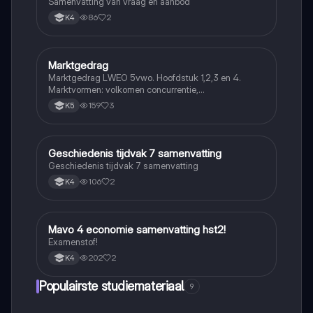
Samenvatting van vraag en aanbod
86
2
K4
Marktgedrag
Economie
Marktgedrag LWEO 5vwo. Hoofdstuk 1,2,3 en 4.
Marktvormen: volkomen concurrentie,
monopolistische concurrentie, oligopolie en monopolie
159
3
K5
Geschiedenis tijdvak 7 samenvatting
Economie
Geschiedenis tijdvak 7 samenvatting
106
2
K4
Mavo 4 economie samenvatting hst2!
Economie
Examenstof!
202
2
K4
Populairste studiemateriaal
9