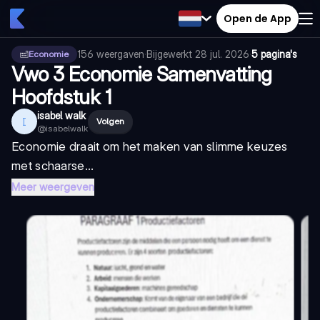
Open de App
156
weergaven
·
Bijgewerkt
28 jul. 2026
·
5 pagina's
Economie
Vwo 3 Economie Samenvatting
Hoofdstuk 1
isabel walk
I
Volgen
@
isabelwalk
Economie draait om het maken van slimme keuzes
met schaarse...
Meer weergeven