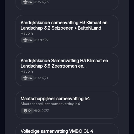
191
3
K4
Aardrijkskunde samenvatting H3 Klimaat en
Aardrijkskunde
Landschap 3.2 Seizoenen • BuiteNLand
Havo 4
178
7
K4
Aardrijkskunde Samenvatting H3 Klimaat en
Aardrijkskunde
Landschap 3.3 Zeestromen en
Klimaatgebieden • BuiteNLand
Havo 4
131
1
K4
Maatschappijleer samenvatting h4
Maatschappijleer
Maatschappijleer samenvatting h4
212
7
K4
Volledige samenvatting VMBO GL 4
Biologie