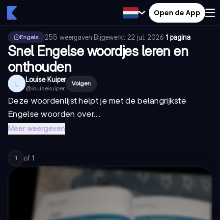
Open de App
255
weergaven
·
Bijgewerkt
22 jul. 2026
·
1 pagina
Engels
Snel Engelse woordjes leren en
onthouden
Louise Kuiper
L
Volgen
@
louisekuiper
Deze woordenlijst helpt je met de belangrijkste
Engelse woorden over...
Meer weergeven
of
1
1