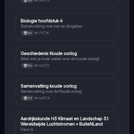
295
6
K4
Biologie hoofdstuk 4
Biologie
Samenvatting over sex en dingetjes
177
8
K4
Geschiedenis Koude oorlog
Geschiedenis
Alles wat je moet weten over de koude oorlog!
142
0
K4
Samenvatting koude oorlog
Geschiedenis
Samenvatting over de Koude oorlog
149
3
K3
Aardrijkskunde H3 Klimaat en Landschap 3.1
Aardrijkskunde
Wereldwijde Luchtstromen • BuiteNLand
Havo 4