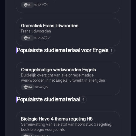
schrift staat alle belangrijke Franse grammatica en
137
1
K1
woordenschat die je moet kennen in het eerste
leerjaar van mavo-havo (leerjaar 1)
Gramatiek Frans lidwoorden
Frans
Frans lidwoorden
235
2
K1
Populairste studiemateriaal voor Engels
1
Onregelmatige werkwoorden Engels
Engels
Duidelijk overzicht van alle onregelmatige
werkwoorden in het Engels, uitwerkt in alle tijden
94
2
K4
Populairste studiemateriaal
9
Biologie Havo 4 thema regeling H5
Biologie
Samenvatting van alle stof van hoofdstuk 5 regeling,
boek biologie voor jou 4B