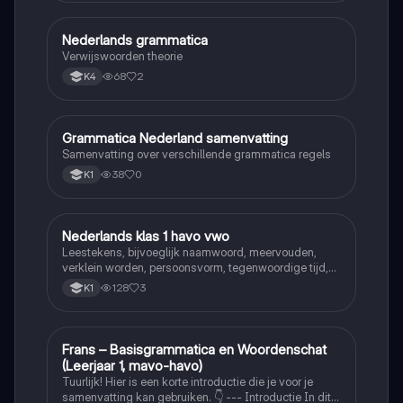
Nederlands grammatica
Nederlands
Verwijswoorden theorie
68
2
K4
Grammatica Nederland samenvatting
Nederlands
Samenvatting over verschillende grammatica regels
38
0
K1
Nederlands klas 1 havo vwo
Nederlands
Leestekens, bijvoeglijk naamwoord, meervouden,
verklein worden, persoonsvorm, tegenwoordige tijd,
persoonsvorm verleden tijd van zwakke en sterke
128
3
K1
werkwoorden, voltooid en onvoltooid deelwoord,
werkwoordsvorm en werkwoord tijden
Frans – Basisgrammatica en Woordenschat
Frans
(Leerjaar 1, mavo-havo)
Tuurlijk! Hier is een korte introductie die je voor je
samenvatting kan gebruiken. 👇 --- Introductie In dit