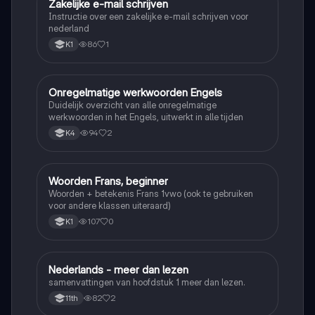
Zakelijke e-mail schrijven
Nederlands
Instructie over een zakelijke e-mail schrijven voor
nederland
86
1
K1
Onregelmatige werkwoorden Engels
Engels
Duidelijk overzicht van alle onregelmatige
werkwoorden in het Engels, uitwerkt in alle tijden
94
2
K4
Woorden Frans, beginner
Frans
Woorden + betekenis Frans 1vwo (ook te gebruiken
voor andere klassen uiteraard)
107
0
K1
Nederlands - meer dan lezen
Nederlands
samenvattingen van hoofdstuk 1 meer dan lezen.
82
2
11th