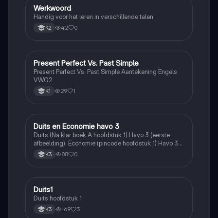
Werkwoord
Duits
Handig voor het leren in verschillende talen
42
0
K2
Present Perfect Vs. Past Simple
Engels
Present Perfect Vs. Past Simple Aantekening Engels
VWO2
29
1
K1
Duits en Economie havo 3
Duits
Duits (Na klar boek A hoofdstuk 1) Havo 3 (eerste
afbeelding). Economie (pincode hoofdstuk 1) Havo 3
(2 laatste afbeeldingen)
88
0
K3
Duits1
Duits
Duits hoofdstuk 1
169
3
K3