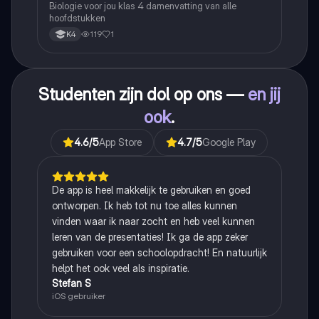
Biologie voor jou klas 4 damenvatting van alle
hoofdstukken
119
1
K4
Studenten zijn dol op ons —
en jij
ook
.
4.6
/5
App Store
4.7
/5
Google Play
De app is heel makkelijk te gebruiken en goed
ontworpen. Ik heb tot nu toe alles kunnen
vinden waar ik naar zocht en heb veel kunnen
leren van de presentaties! Ik ga de app zeker
gebruiken voor een schoolopdracht! En natuurlijk
helpt het ook veel als inspiratie.
Stefan S
iOS gebruiker