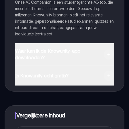
Onze AI Companion is een studentgerichte AI-tool die
meer biedt dan alleen antwoorden. Gebouwd op
miljoenen Knowunity bronnen, biedt het relevante
informatie, gepersonaliseerde studieplannen, quizzes en
inhoud direct in de chat, aangepast aan jouw
individuele leertraject.
Waar kan ik de Knowunity-app
downloaden?
Je kunt de app downloaden via Google Play Store en
Apple App Store.
Is Knowunity echt gratis?
Dat klopt! Geniet van gratis toegang tot leerinhoud,
maak contact met medestudenten en krijg directe hulp.
Alles binnen handbereik!
Vergelijkbare inhoud