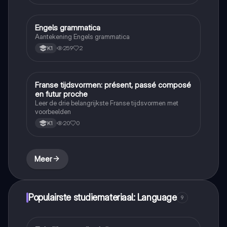
Engels grammatica
Engels
Aantekening Engels grammatica
259
2
K1
Franse tijdsvormen: présent, passé composé
Frans
en futur proche
Leer de drie belangrijkste Franse tijdsvormen met
voorbeelden
20
0
K1
Meer
Populairste studiemateriaal: Language
9