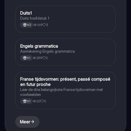
Duits1
Duits
Duits hoofdstuk 1
169
3
K3
Engels grammatica
Engels
Aantekening Engels grammatica
259
2
K1
Franse tijdsvormen: présent, passé composé
Frans
en futur proche
Leer de drie belangrijkste Franse tijdsvormen met
voorbeelden
20
0
K1
Meer