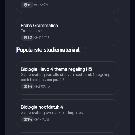
235
2
K1
Frans Grammatica
Frans
Etre en avoir
154
3
K3
Populairste studiemateriaal
9
Biologie Havo 4 thema regeling H5
Biologie
Samenvatting van alle stof van hoofdstuk 5 regeling,
boek biologie voor jou 4B
295
6
K4
Biologie hoofdstuk 4
Biologie
Samenvatting over sex en dingetjes
177
8
K4