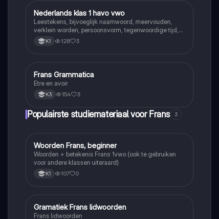
Nederlands klas 1 havo vwo
Nederlands
Leestekens, bijvoeglijk naamwoord, meervouden,
verklein worden, persoonsvorm, tegenwoordige tijd,
persoonsvorm verleden tijd van zwakke en sterke
128
3
K1
werkwoorden, voltooid en onvoltooid deelwoord,
werkwoordsvorm en werkwoord tijden
Frans Grammatica
Frans
Etre en avoir
154
3
K3
Populairste studiemateriaal voor Frans
3
Woorden Frans, beginner
Frans
Woorden + betekenis Frans 1vwo (ook te gebruiken
voor andere klassen uiteraard)
107
0
K1
Gramatiek Frans lidwoorden
Frans
Frans lidwoorden