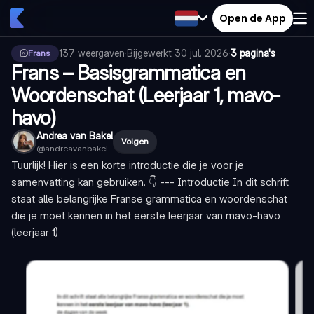
Open de App
137
weergaven
·
Bijgewerkt
30 jul. 2026
·
3 pagina's
Frans
Frans – Basisgrammatica en
Woordenschat (Leerjaar 1, mavo-
havo)
Andrea van Bakel
Volgen
@
andreavanbakel
Tuurlijk! Hier is een korte introductie die je voor je
samenvatting kan gebruiken. 👇 --- Introductie In dit schrift
staat alle belangrijke Franse grammatica en woordenschat
die je moet kennen in het eerste leerjaar van mavo-havo
(leerjaar 1)