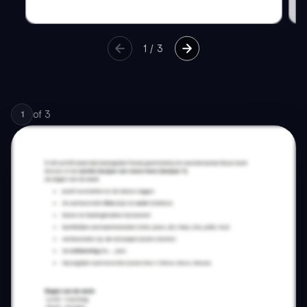
1
/
3
of
3
1