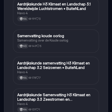
Aardrijkskunde H3 Klimaat en Landschap 3.1
Aardrijkskunde
Wereldwijde Luchtstromen • BuiteNLand
Havo 4
191
3
K4
Samenvatting koude oorlog
Geschiedenis
Samenvatting over de Koude oorlog
149
3
K3
Aardrijkskunde samenvatting H3 Klimaat en
Aardrijkskunde
Landschap 3.2 Seizoenen • BuiteNLand
Havo 4
178
7
K4
Aardrijkskunde Samenvatting H3 Klimaat en
Aardrijkskunde
Landschap 3.3 Zeestromen en
Klimaatgebieden • BuiteNLand
Havo 4
131
1
K4