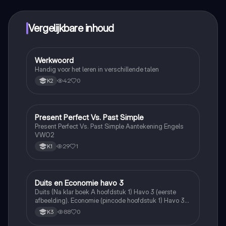
Alles binnen handbereik!
Vergelijkbare inhoud
Werkwoord
Duits
Handig voor het leren in verschillende talen
42
0
K2
Present Perfect Vs. Past Simple
Engels
Present Perfect Vs. Past Simple Aantekening Engels
VWO2
29
1
K1
Duits en Economie havo 3
Duits
Duits (Na klar boek A hoofdstuk 1) Havo 3 (eerste
afbeelding). Economie (pincode hoofdstuk 1) Havo 3
(2 laatste afbeeldingen)
88
0
K3