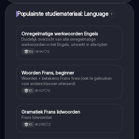
Populairste studiemateriaal: Language
9
Onregelmatige werkwoorden Engels
Engels
Duidelijk overzicht van alle onregelmatige
werkwoorden in het Engels, uitwerkt in alle tijden
94
2
K4
Woorden Frans, beginner
Frans
Woorden + betekenis Frans 1vwo (ook te gebruiken
voor andere klassen uiteraard)
107
0
K1
Gramatiek Frans lidwoorden
Frans
Frans lidwoorden
235
2
K1