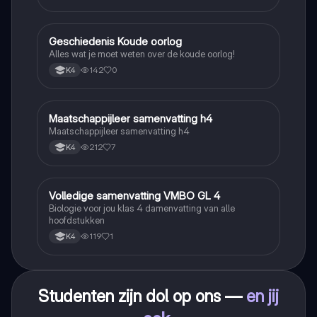
Geschiedenis Koude oorlog
Geschiedenis
Alles wat je moet weten over de koude oorlog!
142
0
K4
Maatschappijleer samenvatting h4
Maatschappijleer
Maatschappijleer samenvatting h4
212
7
K4
Volledige samenvatting VMBO GL 4
Biologie
Biologie voor jou klas 4 damenvatting van alle
hoofdstukken
119
1
K4
Studenten zijn dol op ons —
en jij