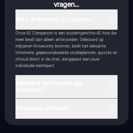
vragen...
Wat is de Knowunity AI companion?
Onze AI Companion is een studentgerichte AI-tool die
meer biedt dan alleen antwoorden. Gebouwd op
miljoenen Knowunity bronnen, biedt het relevante
informatie, gepersonaliseerde studieplannen, quizzes en
inhoud direct in de chat, aangepast aan jouw
individuele leertraject.
Waar kan ik de Knowunity-app
downloaden?
Je kunt de app downloaden via Google Play Store en
Apple App Store.
Is Knowunity echt gratis?
Dat klopt! Geniet van gratis toegang tot leerinhoud,
maak contact met medestudenten en krijg directe hulp.