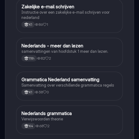
Zakelijke e-mail schrijven
Nederlands
Instructie over een zakelijke e-mail schrijven voor
nederland
86
1
K1
Nederlands - meer dan lezen
Nederlands
samenvattingen van hoofdstuk 1 meer dan lezen.
82
2
11th
Grammatica Nederland samenvatting
Nederlands
Samenvatting over verschillende grammatica regels
38
0
K1
Nederlands grammatica
Nederlands
Verwijswoorden theorie
68
2
K4