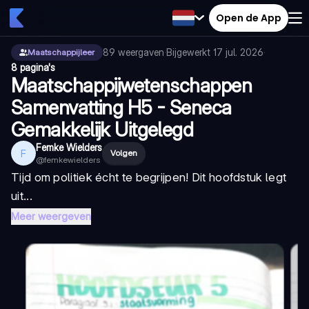
Open de App
89
weergaven
·
Bijgewerkt
17 jul. 2026
·
Maatschappijleer
8 pagina's
Maatschappijwetenschappen
Samenvatting H5 - Seneca
Gemakkelijk Uitgelegd
Femke Wielders
F
Volgen
@
femkewielders
Tijd om politiek écht te begrijpen! Dit hoofdstuk legt
uit...
Meer weergeven