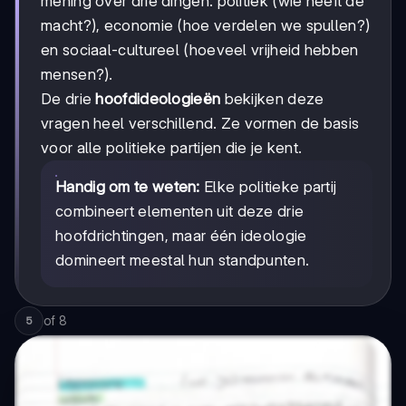
mening over drie dingen: politiek (wie heeft de
macht?), economie (hoe verdelen we spullen?)
en sociaal-cultureel (hoeveel vrijheid hebben
mensen?).
De drie
hoofdideologieën
bekijken deze
vragen heel verschillend. Ze vormen de basis
voor alle politieke partijen die je kent.
Handig om te weten:
Elke politieke partij
combineert elementen uit deze drie
hoofdrichtingen, maar één ideologie
domineert meestal hun standpunten.
of
8
5