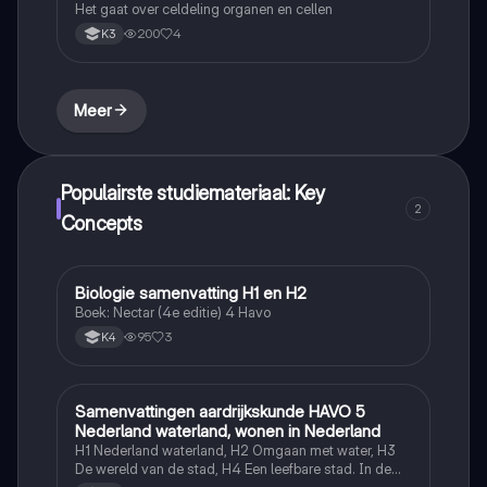
Het gaat over celdeling organen en cellen
200
4
K3
Meer
Populairste studiemateriaal: Key
2
Concepts
Biologie samenvatting H1 en H2
Biologie
Boek: Nectar (4e editie) 4 Havo
95
3
K4
Samenvattingen aardrijkskunde HAVO 5
Aardrijkskunde
Nederland waterland, wonen in Nederland
H1 Nederland waterland, H2 Omgaan met water, H3
De wereld van de stad, H4 Een leefbare stad. In de