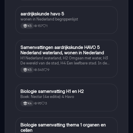
aardrijkskunde havo 5
Aardrijkskunde
wonen in Nederland begrippenlijst
157
1
K5
Samenvattingen aardrijkskunde HAVO 5
Aardrijkskunde
Nederland waterland, wonen in Nederland
H1 Nederland waterland, H2 Omgaan met water, H3
De wereld van de stad, H4 Een leefbare stad. In de
samenvattingen staan alle begrippen in context
345
9
K5
uitgewerkt.
Biologie samenvatting H1 en H2
Biologie
Boek: Nectar (4e editie) 4 Havo
95
3
K4
Biologie samenvatting thema 1 organen en
Biologie
cellen