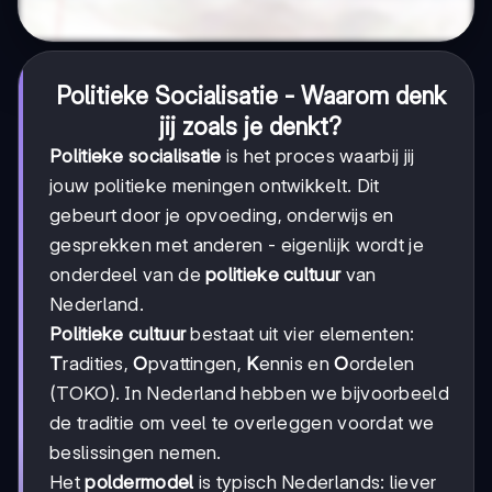
Politieke Socialisatie - Waarom denk
jij zoals je denkt?
Politieke socialisatie
is het proces waarbij jij
jouw politieke meningen ontwikkelt. Dit
gebeurt door je opvoeding, onderwijs en
gesprekken met anderen - eigenlijk wordt je
onderdeel van de
politieke cultuur
van
Nederland.
Politieke cultuur
bestaat uit vier elementen:
T
radities,
O
pvattingen,
K
ennis en
O
ordelen
(TOKO). In Nederland hebben we bijvoorbeeld
de traditie om veel te overleggen voordat we
beslissingen nemen.
Het
poldermodel
is typisch Nederlands: liever