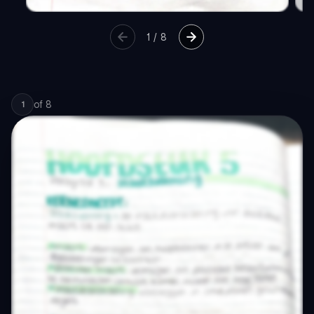
1
/
8
of
8
1