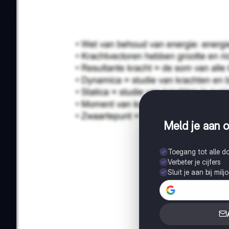
Meld je aan o
Toegang tot alle 
Verbeter je cijfers
Sluit je aan bij mil