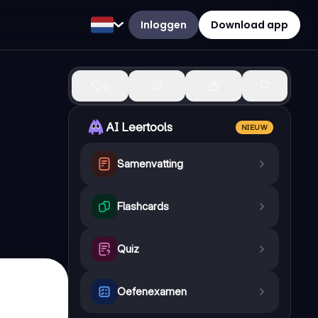
Inloggen
Download app
0
AI Leertools
NIEUW
Samenvatting
Flashcards
Quiz
Oefenexamen