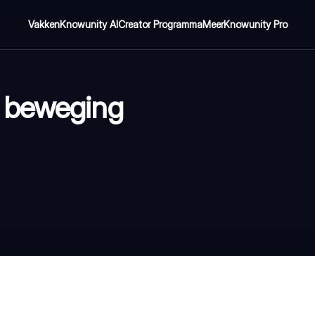
Vakken
Knowunity AI
Creator Programma
Meer
Knowunity Pro
 beweging