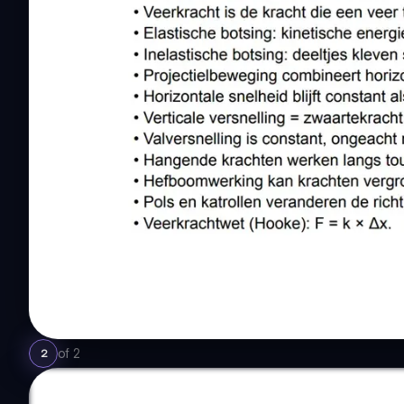
of
2
2