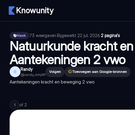
Knowunity
73
weergaven
·
Bijgewerkt
22 jul. 2026
·
2 pagina's
Nask
Natuurkunde kracht en
Aantekeningen 2 vwo
Randy
R
Volgen
Toevoegen aan Google-bronnen
@
randy_mhj89
Aantekeningen kracht en beweging 2 vwo
of
2
1