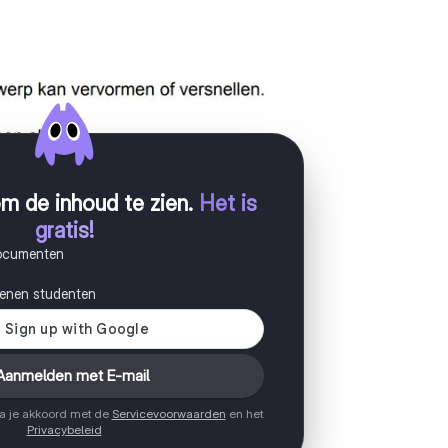
m de inhoud te zien
.
Het is
gratis!
documenten
joenen studenten
Aanmelden met E-mail
ga je akkoord met de
Servicevoorwaarden
en het
Privacybeleid