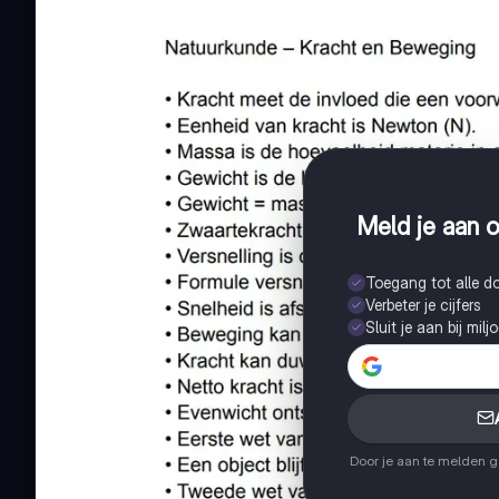
Meld je aan o
Toegang tot alle 
Verbeter je cijfers
Sluit je aan bij mil
Door je aan te melden 