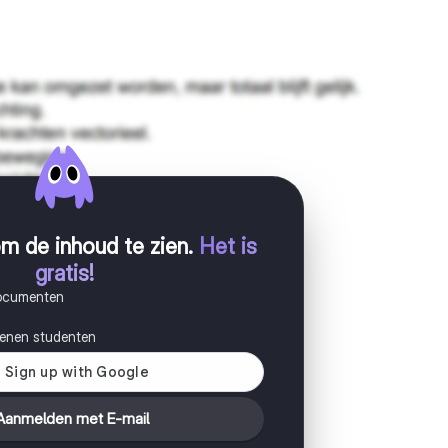
m de inhoud te zien
.
Het is
gratis!
documenten
joenen studenten
Aanmelden met E-mail