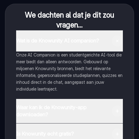
We dachten al dat je dit zou
vragen...
Wat is de Knowunity AI companion?
Onze AI Companion is een studentgerichte AI-tool die
meer biedt dan alleen antwoorden. Gebouwd op
miljoenen Knowunity bronnen, biedt het relevante
informatie, gepersonaliseerde studieplannen, quizzes en
inhoud direct in de chat, aangepast aan jouw
individuele leertraject.
Waar kan ik de Knowunity-app
downloaden?
Je kunt de app downloaden via Google Play Store en
Apple App Store.
Is Knowunity echt gratis?