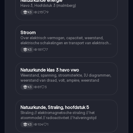
Natuurkunde energie
Havo 3, Hoofdstuk 3 (malmberg)
215
9
K3
Stroom
Natuurkunde
Over elektrisch vermogen, capaciteit, weerstand,
elektrische schakelingen en transport van elektrische
energie
181
7
K3
Natuurkunde klas 3 havo vwo
Natuurkunde
Weerstand, spanning, stroomsterkte, IU diagrammen,
weerstand van draad, volt, ampère, weerstand
81
3
K3
Natuurkunde, Straling, hoofdstuk 5
Natuurkunde
Straling // elektromagnetische straling // het
atoommodel // radioactiviteit // halveringstijd
104
1
K3