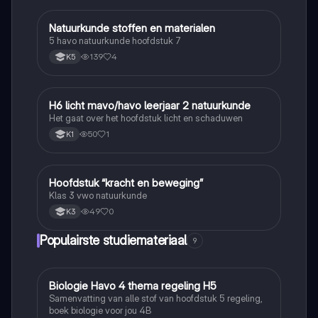
Natuurkunde stoffen en materialen
Natuurkunde
5 havo natuurkunde hoofdstuk 7
139
4
K5
H6 licht mavo/havo leerjaar 2 natuurkunde
Natuurkunde
Het gaat over het hoofdstuk licht en schaduwen
50
1
K1
Hoofdstuk “kracht en beweging”
Natuurkunde
Klas 3 vwo natuurkunde
49
0
K3
Populairste studiemateriaal
9
Biologie Havo 4 thema regeling H5
Biologie
Samenvatting van alle stof van hoofdstuk 5 regeling,
boek biologie voor jou 4B