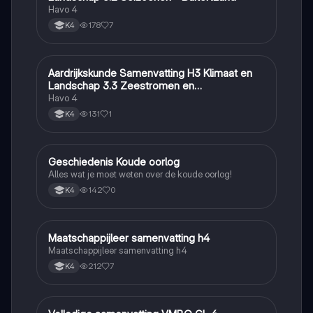
Havo 4
178
7
K4
Aardrijkskunde Samenvatting H3 Klimaat en
Aardrijkskunde
Landschap 3.3 Zeestromen en
Klimaatgebieden • BuiteNLand
Havo 4
131
1
K4
Geschiedenis Koude oorlog
Geschiedenis
Alles wat je moet weten over de koude oorlog!
142
0
K4
Maatschappijleer samenvatting h4
Maatschappijleer
Maatschappijleer samenvatting h4
212
7
K4