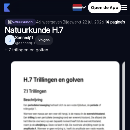
Open de App
46
weergaven
·
Bijgewerkt
22 jul. 2026
·
14 pagina's
Natuurkunde
Natuurkunde H.7
Sannedj11
S
Volgen
@
sannedj11
H.7 trillingen en golfen