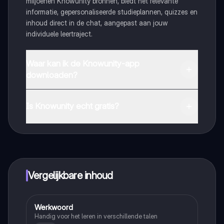
miljoenen Knowunity bronnen, biedt het relevante
informatie, gepersonaliseerde studieplannen, quizzes en
inhoud direct in de chat, aangepast aan jouw
individuele leertraject.
Waar kan ik de Knowunity-app
downloaden?
Je kunt de app downloaden via Google Play Store en
Apple App Store.
Is Knowunity echt gratis?
Dat klopt! Geniet van gratis toegang tot leerinhoud,
maak contact met medestudenten en krijg directe hulp.
Alles binnen handbereik!
Vergelijkbare inhoud
Werkwoord
Duits
Handig voor het leren in verschillende talen