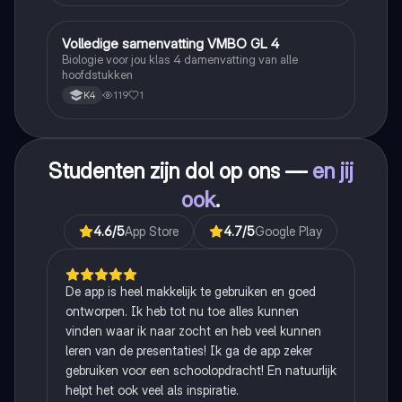
Volledige samenvatting VMBO GL 4
Biologie
Biologie voor jou klas 4 damenvatting van alle
hoofdstukken
119
1
K4
Studenten zijn dol op ons —
en jij
ook
.
4.6
/5
App Store
4.7
/5
Google Play
De app is heel makkelijk te gebruiken en goed
ontworpen. Ik heb tot nu toe alles kunnen
vinden waar ik naar zocht en heb veel kunnen
leren van de presentaties! Ik ga de app zeker
gebruiken voor een schoolopdracht! En natuurlijk
helpt het ook veel als inspiratie.