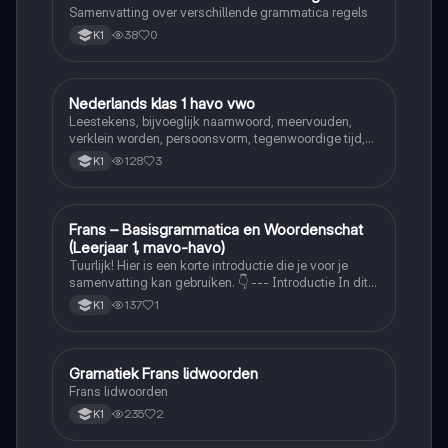
Samenvatting over verschillende grammatica regels
38
0
K1
Nederlands klas 1 havo vwo
Nederlands
Leestekens, bijvoeglijk naamwoord, meervouden,
verklein worden, persoonsvorm, tegenwoordige tijd,
persoonsvorm verleden tijd van zwakke en sterke
128
3
K1
werkwoorden, voltooid en onvoltooid deelwoord,
werkwoordsvorm en werkwoord tijden
Frans – Basisgrammatica en Woordenschat
Frans
(Leerjaar 1, mavo-havo)
Tuurlijk! Hier is een korte introductie die je voor je
samenvatting kan gebruiken. 👇 --- Introductie In dit
schrift staat alle belangrijke Franse grammatica en
137
1
K1
woordenschat die je moet kennen in het eerste
leerjaar van mavo-havo (leerjaar 1)
Gramatiek Frans lidwoorden
Frans
Frans lidwoorden
235
2
K1