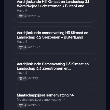
Aardrijkskunde H3 Klimaat en Landschap 3.1
Aardrijkskunde
Wereldwijde Luchtstromen • BuiteNLand
Havo 4
191
3
K4
Aardrijkskunde samenvatting H3 Klimaat en
Aardrijkskunde
Landschap 3.2 Seizoenen • BuiteNLand
Havo 4
178
7
K4
Aardrijkskunde Samenvatting H3 Klimaat en
Aardrijkskunde
Landschap 3.3 Zeestromen en
Klimaatgebieden • BuiteNLand
Havo 4
131
1
K4
Maatschappijleer samenvatting h4
Maatschappijleer
Maatschappijleer samenvatting h4
212
7
K4