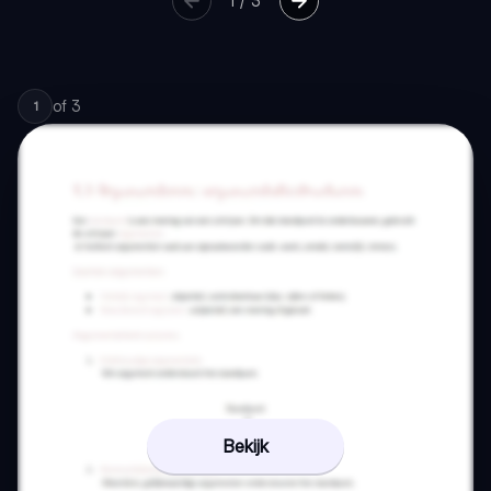
1
/
3
of
3
1
Bekijk