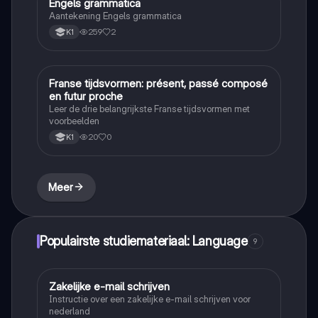
Engels grammatica
Engels
Aantekening Engels grammatica
259
2
K1
Franse tijdsvormen: présent, passé composé
Frans
en futur proche
Leer de drie belangrijkste Franse tijdsvormen met
voorbeelden
20
0
K1
Meer
Populairste studiemateriaal: Language
9
Zakelijke e-mail schrijven
Nederlands
Instructie over een zakelijke e-mail schrijven voor
nederland