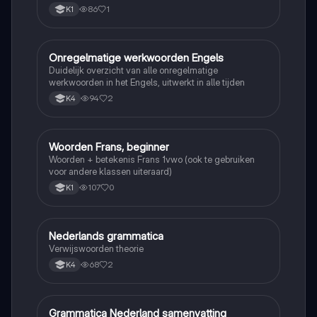
86
1
K1
Onregelmatige werkwoorden Engels
Engels
Duidelijk overzicht van alle onregelmatige
werkwoorden in het Engels, uitwerkt in alle tijden
94
2
K4
Woorden Frans, beginner
Frans
Woorden + betekenis Frans 1vwo (ook te gebruiken
voor andere klassen uiteraard)
107
0
K1
Nederlands grammatica
Nederlands
Verwijswoorden theorie
68
2
K4
Grammatica Nederland samenvatting
Nederlands