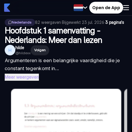
Open de App
82
weergaven
·
Bijgewerkt
23 jul. 2026
·
3 pagina's
Nederlands
Hoofdstuk 1 samenvatting -
Nederlands: Meer dan lezen
hilde
H
Volgen
@
hildexx
Argumenteren is een belangrijke vaardigheid die je
constant tegenkomt in...
Meer weergeven