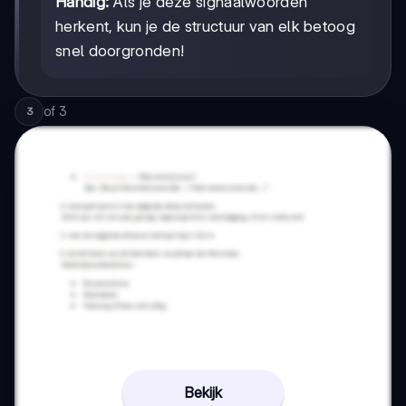
Handig:
Als je deze signaalwoorden
herkent, kun je de structuur van elk betoog
snel doorgronden!
of
3
3
Bekijk