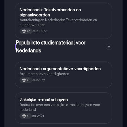
Nederlands: Tekstverbanden en
Nederlands
signaalwoorden
Aantekeningen Nederlands: Tekstverbanden en
signaalwoorden
250
7
K3
Populairste studiemateriaal voor
9
Nederlands
Nederlands argumentatieve vaardigheden
Nederlands
Argumentatieve vaardigheden
97
2
K5
Zakelijke e-mail schrijven
Nederlands
Instructie over een zakelijke e-mail schrijven voor
nederland
86
1
K1