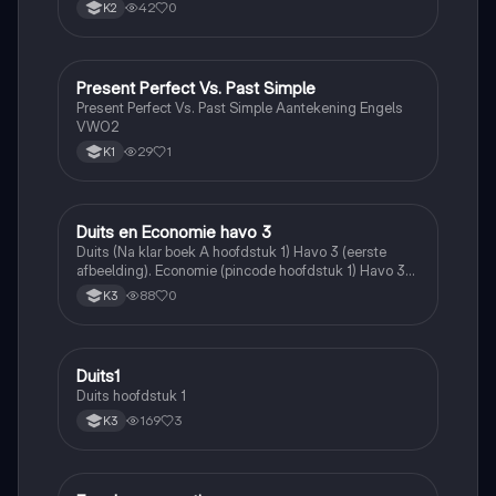
42
0
K2
Present Perfect Vs. Past Simple
Engels
Present Perfect Vs. Past Simple Aantekening Engels
VWO2
29
1
K1
Duits en Economie havo 3
Duits
Duits (Na klar boek A hoofdstuk 1) Havo 3 (eerste
afbeelding). Economie (pincode hoofdstuk 1) Havo 3
(2 laatste afbeeldingen)
88
0
K3
Duits1
Duits
Duits hoofdstuk 1
169
3
K3