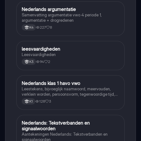
Nederlands argumentatie
Nederlands
Samenvatting argumentatie vwo 4 periode 1,
argumentatie + drogredenen
227
8
K4
leesvaardigheden
Nederlands
Leesvaardigheden
94
2
K3
Nederlands klas 1 havo vwo
Nederlands
Leestekens, bijvoeglijk naamwoord, meervouden,
verklein worden, persoonsvorm, tegenwoordige tijd,
persoonsvorm verleden tijd van zwakke en sterke
128
3
K1
werkwoorden, voltooid en onvoltooid deelwoord,
werkwoordsvorm en werkwoord tijden
Nederlands: Tekstverbanden en
Nederlands
signaalwoorden
Aantekeningen Nederlands: Tekstverbanden en
signaalwoorden