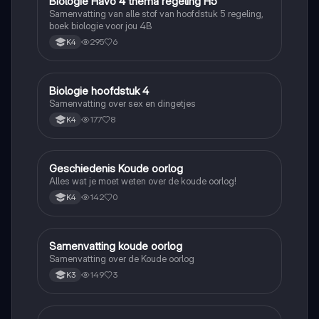
Biologie Havo 4 thema regeling H5
Biologie
Samenvatting van alle stof van hoofdstuk 5 regeling,
boek biologie voor jou 4B
295
6
K4
Biologie hoofdstuk 4
Biologie
Samenvatting over sex en dingetjes
177
8
K4
Geschiedenis Koude oorlog
Geschiedenis
Alles wat je moet weten over de koude oorlog!
142
0
K4
Samenvatting koude oorlog
Geschiedenis
Samenvatting over de Koude oorlog
149
3
K3