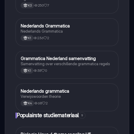
250
7
K3
Nederlands Grammatica
Nederlands
Nederlands Grammatica
236
2
K1
Grammatica Nederland samenvatting
Nederlands
Samenvatting over verschillende grammatica regels
38
0
K1
Nederlands grammatica
Nederlands
Verwijswoorden theorie
68
2
K4
Populairste studiemateriaal
9