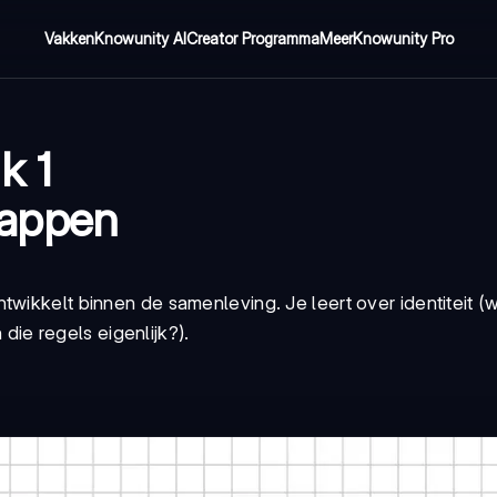
Vakken
Knowunity AI
Creator Programma
Meer
Knowunity Pro
k 1
happen
wikkelt binnen de samenleving. Je leert over identiteit (wi
 die regels eigenlijk?).