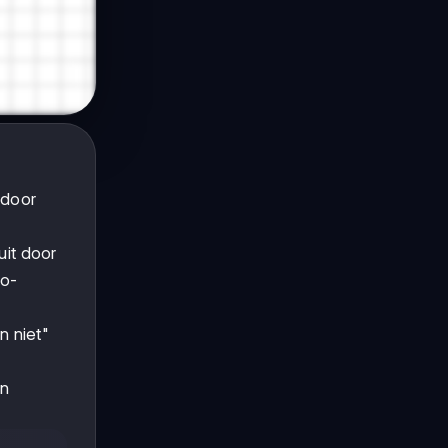
 door
uit door
vo-
n niet"
en