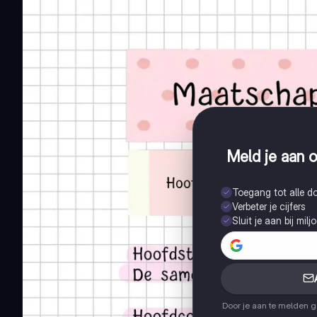
Meld je aan o
Toegang tot alle 
Verbeter je cijfers
Sluit je aan bij mil
Door je aan te melden 