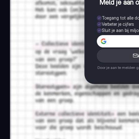
Meld je aan o
Toegang tot alle 
Verbeter je cijfers
Sluit je aan bij mil
Door je aan te melden 