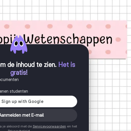
m de inhoud te zien
.
Het is
gratis!
documenten
joenen studenten
Aanmelden met E-mail
ga je akkoord met de
Servicevoorwaarden
en het
Privacybeleid