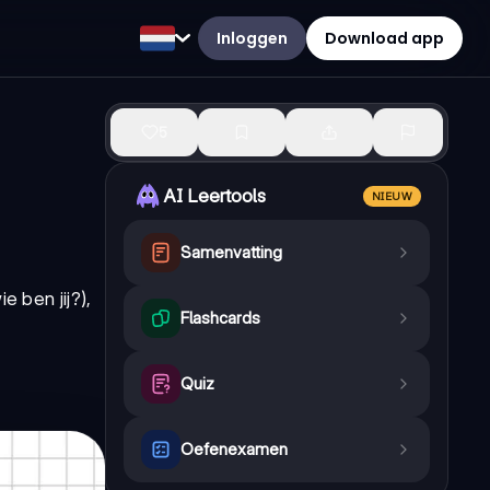
Inloggen
Download app
5
AI Leertools
NIEUW
Samenvatting
e ben jij?),
Flashcards
Quiz
Oefenexamen