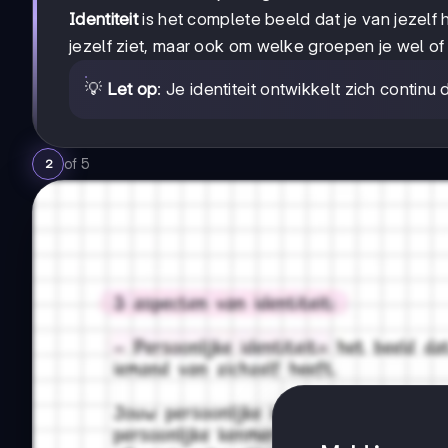
Identiteit
is het complete beeld dat je van jezelf h
jezelf ziet, maar ook om welke groepen je wel of n
💡
Let op
: Je identiteit ontwikkelt zich contin
of
5
2