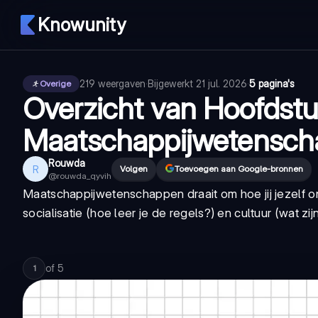
Knowunity
219
weergaven
·
Bijgewerkt
21 jul. 2026
·
5 pagina's
Overige
Overzicht van Hoofdstu
Maatschappijwetensc
Rouwda
R
Volgen
Toevoegen aan Google-bronnen
@
rouwda_qyvih
Maatschappijwetenschappen draait om hoe jij jezelf ont
socialisatie (hoe leer je de regels?) en cultuur (wat zijn
of
5
1