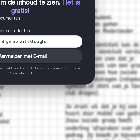
m de inhoud te zien
.
Het is
gratis!
documenten
joenen studenten
Aanmelden met E-mail
ga je akkoord met de
Servicevoorwaarden
en het
Privacybeleid