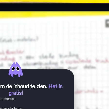
m de inhoud te zien
.
Het is
gratis!
documenten
joenen studenten