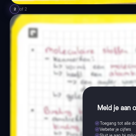
of
2
2
Meld je aan o
Toegang tot alle 
Verbeter je cijfers
Sluit je aan bij mil