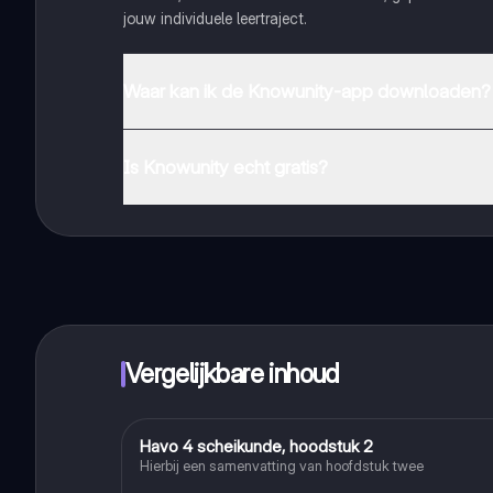
jouw individuele leertraject.
Waar kan ik de Knowunity-app downloaden?
Je kunt de app downloaden via Google Play Store en 
Is Knowunity echt gratis?
Dat klopt! Geniet van gratis toegang tot leerinhoud, 
handbereik!
Vergelijkbare inhoud
Havo 4 scheikunde, hoodstuk 2
Scheikunde
Hierbij een samenvatting van hoofdstuk twee