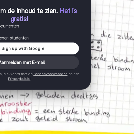
m de inhoud te zien
.
Het is
gratis!
documenten
joenen studenten
Aanmelden met E-mail
ga je akkoord met de
Servicevoorwaarden
en het
Privacybeleid