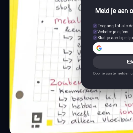
Meld je aan o
Toegang tot alle 
Verbeter je cijfers
Sluit je aan bij mil
Door je aan te melden 