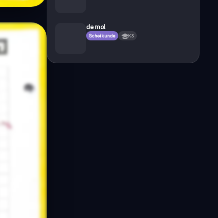
de mol
Scheikunde
K3