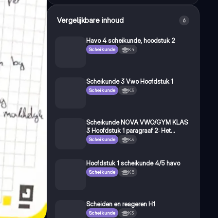
Vergelijkbare inhoud
6
Havo 4 scheikunde, hoodstuk 2
Scheikunde
K4
Scheikunde 3 Vwo Hoofdstuk 1
Scheikunde
K3
Scheikunde NOVA VWO/GYM KLAS
3 Hoofdstuk 1 paragraaf 2: Het
deeltjesmodel
Scheikunde
K3
Hoofdstuk 1 scheikunde 4/5 havo
Scheikunde
K5
Scheiden en reageren H1
Scheikunde
K3