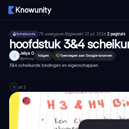
Knowunity
75
weergaven
·
Bijgewerkt
22 jul. 2026
·
2 pagina's
Scheikunde
hoofdstuk 3&4 scheiku
Jeliya G
J
Volgen
Toevoegen aan Google-bronnen
@
jeliyag
3&4 scheikunde bindingen en eigenschappen
of
2
1