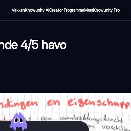
Vakken
Knowunity AI
Creator Programma
Meer
Knowunity Pro
nde 4/5 havo