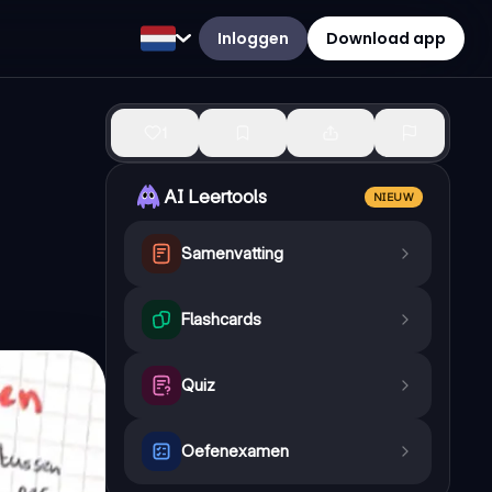
Inloggen
Download app
1
AI Leertools
NIEUW
Samenvatting
Flashcards
Quiz
Oefenexamen