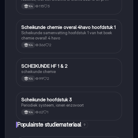
berekenen
115
3
K4
Scheikunde chemie overal 4havo hoofdstuk 1
Scheikunde
Scheikunde samenvatting hoofdstuk 1 van het boek
chemie overal! 4 havo
366
2
K4
SCHEIKUNDE HF 1 & 2
Scheikunde
scheikunde chemie
99
2
K4
Scheikunde hoofdstuk 3
Scheikunde
Periodiek systeem, ionen enzovoort
62
1
K4
Populairste studiemateriaal
9