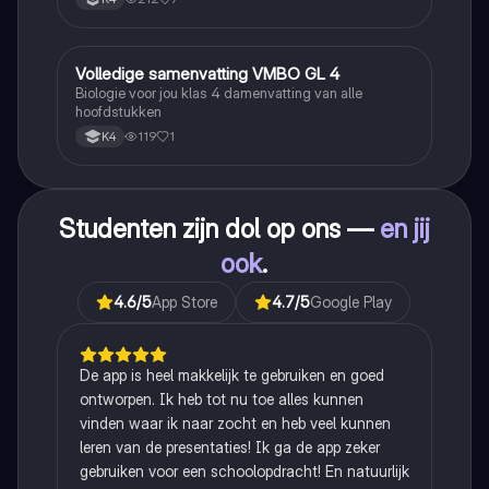
Volledige samenvatting VMBO GL 4
Biologie
Biologie voor jou klas 4 damenvatting van alle
hoofdstukken
119
1
K4
Studenten zijn dol op ons —
en jij
ook
.
4.6
/5
App Store
4.7
/5
Google Play
De app is heel makkelijk te gebruiken en goed
ontworpen. Ik heb tot nu toe alles kunnen
vinden waar ik naar zocht en heb veel kunnen
leren van de presentaties! Ik ga de app zeker
gebruiken voor een schoolopdracht! En natuurlijk