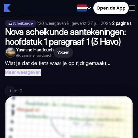
Open de App
220
weergaven
·
Bijgewerkt
27 jul. 2026
·
2 pagina's
Scheikunde
Nova scheikunde aantekeningen:
hoofdstuk 1 paragraaf 1 (3 Havo)
Yasmine Haddouch
Volgen
@
yasminehaddouch
Wist je dat de fiets waar je op rijdt gemaakt...
Meer weergeven
of
2
1