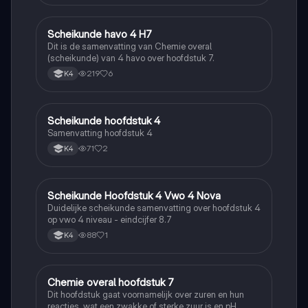
Scheikunde havo 4 H7
Scheikunde
Dit is de samenvatting van Chemie overal
(scheikunde) van 4 havo over hoofdstuk 7.
219
6
K4
Scheikunde hoofdstuk 4
Scheikunde
Samenvatting hoofdstuk 4
71
2
K4
Scheikunde Hoofdstuk 4 Vwo 4 Nova
Scheikunde
Duidelijke scheikunde samenvatting over hoofdstuk 4
op vwo 4 niveau - eindcijfer 8.7
88
1
K4
Chemie overal hoofdstuk 7
Scheikunde
Dit hoofdstuk gaat voornamelijk over zuren en hun
reacties, wat een zwakke of sterke zuur is en pH