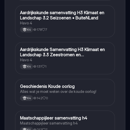
Aardrijkskunde samenvatting H3 Klimaat en
Aardrijkskunde
Landschap 3.2 Seizoenen • BuiteNLand
Havo 4
178
7
K4
Aardrijkskunde Samenvatting H3 Klimaat en
Aardrijkskunde
Landschap 3.3 Zeestromen en
Klimaatgebieden • BuiteNLand
Havo 4
131
1
K4
Geschiedenis Koude oorlog
Geschiedenis
Alles wat je moet weten over de koude oorlog!
142
0
K4
Maatschappijleer samenvatting h4
Maatschappijleer
Maatschappijleer samenvatting h4
212
7
K4