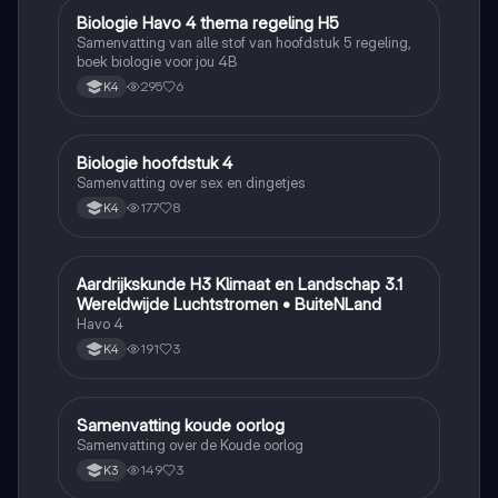
Biologie Havo 4 thema regeling H5
Biologie
Samenvatting van alle stof van hoofdstuk 5 regeling,
boek biologie voor jou 4B
295
6
K4
Biologie hoofdstuk 4
Biologie
Samenvatting over sex en dingetjes
177
8
K4
Aardrijkskunde H3 Klimaat en Landschap 3.1
Aardrijkskunde
Wereldwijde Luchtstromen • BuiteNLand
Havo 4
191
3
K4
Samenvatting koude oorlog
Geschiedenis
Samenvatting over de Koude oorlog
149
3
K3