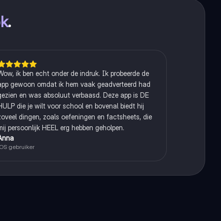
ok
.
Wow, ik ben echt onder de indruk. Ik probeerde de
app gewoon omdat ik hem vaak geadverteerd had
gezien en was absoluut verbaasd. Deze app is DE
HULP die je wilt voor school en bovenal biedt hij
zoveel dingen, zoals oefeningen en factsheets, die
mij persoonlijk HEEL erg hebben geholpen.
Anna
iOS gebruiker