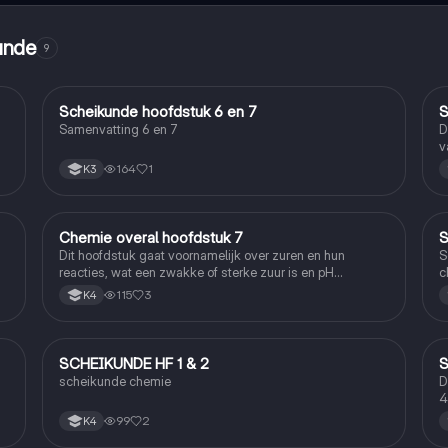
kunde
9
Scheikunde hoofdstuk 6 en 7
S
Scheikunde
Samenvatting 6 en 7
D
v
164
1
K3
Chemie overal hoofdstuk 7
S
Scheikunde
Dit hoofdstuk gaat voornamelijk over zuren en hun
S
reacties, wat een zwakke of sterke zuur is en pH
c
berekenen
115
3
K4
SCHEIKUNDE HF 1 & 2
S
Scheikunde
scheikunde chemie
D
4
99
2
K4