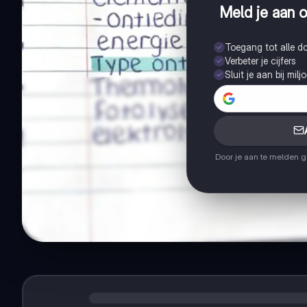
Meld je aan o
Toegang tot alle 
Verbeter je cijfers
Sluit je aan bij mil
Door je aan te melden 