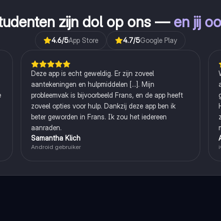
tudenten zijn dol op ons —
en jij o
4.6
/5
App Store
4.7
/5
Google Play
Deze app is echt geweldig. Er zijn zoveel
aantekeningen en hulpmiddelen [...]. Mijn
e
probleemvak is bijvoorbeeld Frans, en de app heeft
zoveel opties voor hulp. Dankzij deze app ben ik
beter geworden in Frans. Ik zou het iedereen
aanraden.
Samantha Klich
Android gebruiker