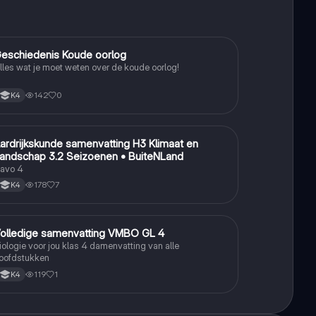
eschiedenis Koude oorlog
Geschiedenis
lles wat je moet weten over de koude oorlog!
142
0
K4
ardrijkskunde samenvatting H3 Klimaat en
Aardrijkskunde
andschap 3.2 Seizoenen • BuiteNLand
avo 4
178
7
K4
olledige samenvatting VMBO GL 4
Biologie
iologie voor jou klas 4 damenvatting van alle
oofdstukken
119
1
K4