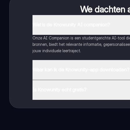
We dachten al
Wat is de Knowunity AI companion?
Onze AI Companion is een studentgerichte AI-tool d
bronnen, biedt het relevante informatie, gepersonalis
jouw individuele leertraject.
Waar kan ik de Knowunity-app downloaden?
Je kunt de app downloaden via Google Play Store en 
Is Knowunity echt gratis?
Dat klopt! Geniet van gratis toegang tot leerinhoud, 
handbereik!