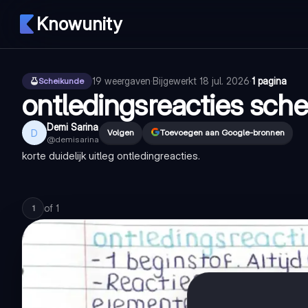
Knowunity
19
weergaven
·
Bijgewerkt
18 jul. 2026
·
1 pagina
Scheikunde
ontledingsreacties sch
Demi Sarina
D
Volgen
Toevoegen aan Google-bronnen
@
demisarina
korte duidelijk uitleg ontledingreacties.
of
1
1