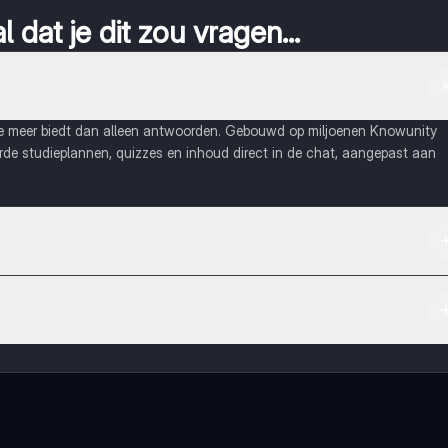
 dat je dit zou vragen...
ie meer biedt dan alleen antwoorden. Gebouwd op miljoenen Knowunity
eerde studieplannen, quizzes en inhoud direct in de chat, aangepast aan
Apple App Store.
maak contact met medestudenten en krijg directe hulp. Alles binnen