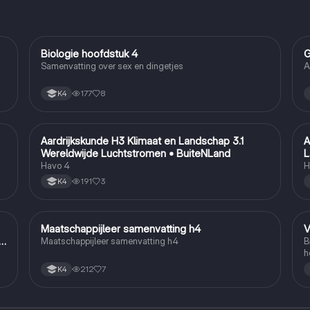
Biologie hoofdstuk 4
G
Biologie
Samenvatting over sex en dingetjes
A
177
8
K4
Aardrijkskunde H3 Klimaat en Landschap 3.1
A
Aardrijkskunde
Wereldwijde Luchtstromen • BuiteNLand
L
Havo 4
H
191
3
K4
Maatschappijleer samenvatting h4
V
Maatschappijleer
n
Maatschappijleer samenvatting h4
B
h
212
7
K4