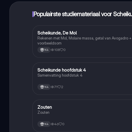
Populairste studiemateriaal voor Schei
Scheikunde, De Mol
Scheikunde
Rekenen met Mol, Molaire massa, getal van Avogadro +
voorbeeldsom
108
0
K4
Scheikunde hoofdstuk 4
Scheikunde
Samenvatting hoofdstuk 4
71
2
K4
Zouten
Scheikunde
Zouten
46
0
K4