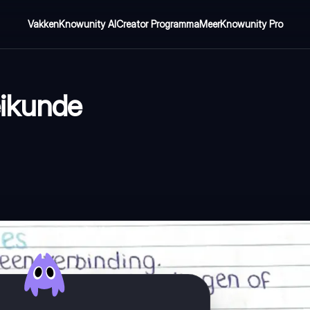
Vakken
Knowunity AI
Creator Programma
Meer
Knowunity Pro
eikunde