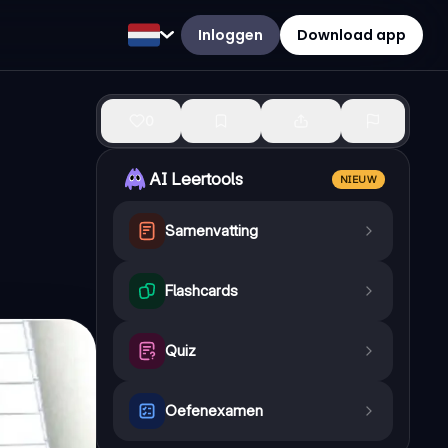
Inloggen
Download app
0
AI Leertools
NIEUW
Samenvatting
Flashcards
Quiz
Oefenexamen