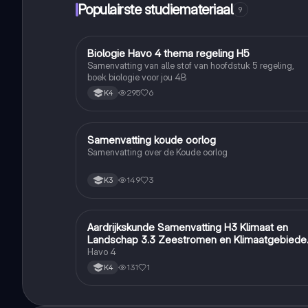
Populairste studiemateriaal
9
Biologie Havo 4 thema regeling H5
Biologie
Samenvatting van alle stof van hoofdstuk 5 regeling,
boek biologie voor jou 4B
295
6
K4
Samenvatting koude oorlog
Geschiedenis
Samenvatting over de Koude oorlog
149
3
K3
Aardrijkskunde Samenvatting H3 Klimaat en
Aardrijkskunde
Landschap 3.3 Zeestromen en Klimaatgebiede
• BuiteNLand
Havo 4
131
1
K4