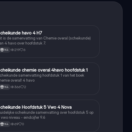
cheikunde havo 4 H7
Scheikunde
it is de samenvatting van Chemie overal (scheikunde)
an 4 havo over hoofdstuk 7.
219
6
K4
cheikunde chemie overal 4havo hoofdstuk 1
Scheikunde
cheikunde samenvatting hoofdstuk 1 van het boek
hemie overal! 4 havo
366
2
K4
cheikunde Hoofdstuk 5 Vwo 4 Nova
Scheikunde
uidelijke scheikunde samenvatting over hoofdstuk 5 op
 vwo niveau - eindcijfer 9.6
69
0
K4