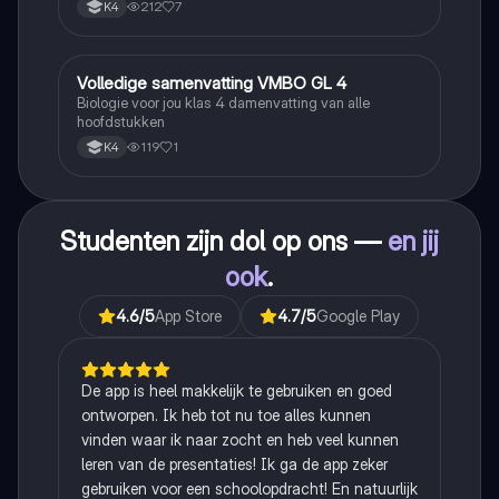
212
7
K4
Volledige samenvatting VMBO GL 4
Biologie
Biologie voor jou klas 4 damenvatting van alle
hoofdstukken
119
1
K4
Studenten zijn dol op ons —
en jij
ook
.
4.6
/5
App Store
4.7
/5
Google Play
De app is heel makkelijk te gebruiken en goed
ontworpen. Ik heb tot nu toe alles kunnen
vinden waar ik naar zocht en heb veel kunnen
leren van de presentaties! Ik ga de app zeker
gebruiken voor een schoolopdracht! En natuurlijk