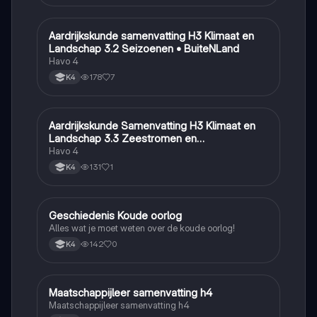
Aardrijkskunde samenvatting H3 Klimaat en
Aardrijkskunde
Landschap 3.2 Seizoenen • BuiteNLand
Havo 4
178
7
K4
Aardrijkskunde Samenvatting H3 Klimaat en
Aardrijkskunde
Landschap 3.3 Zeestromen en
Klimaatgebieden • BuiteNLand
Havo 4
131
1
K4
Geschiedenis Koude oorlog
Geschiedenis
Alles wat je moet weten over de koude oorlog!
142
0
K4
Maatschappijleer samenvatting h4
Maatschappijleer
Maatschappijleer samenvatting h4