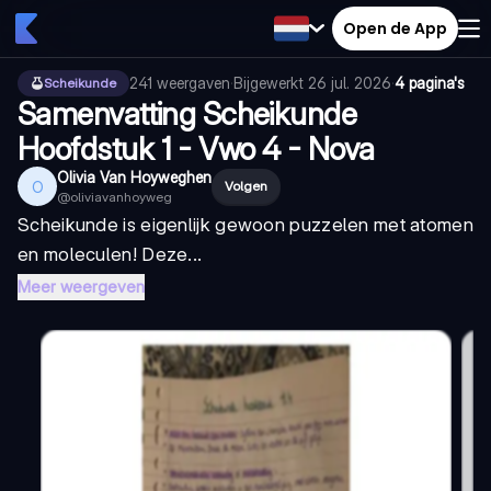
Open de App
241
weergaven
·
Bijgewerkt
26 jul. 2026
·
4 pagina's
Scheikunde
Samenvatting Scheikunde
Hoofdstuk 1 - Vwo 4 - Nova
Olivia Van Hoyweghen
O
Volgen
@
oliviavanhoyweg
Scheikunde is eigenlijk gewoon puzzelen met atomen
en moleculen! Deze...
Meer weergeven