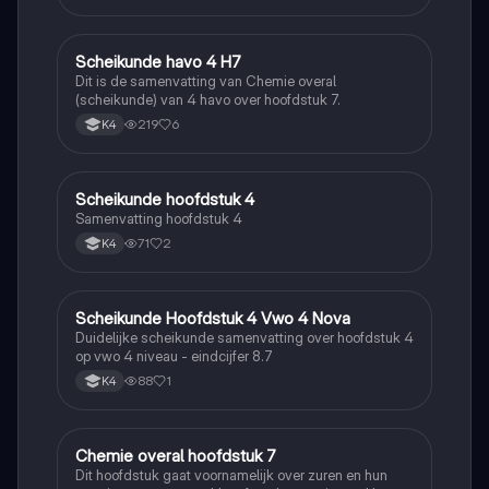
Scheikunde havo 4 H7
Scheikunde
Dit is de samenvatting van Chemie overal
(scheikunde) van 4 havo over hoofdstuk 7.
219
6
K4
Scheikunde hoofdstuk 4
Scheikunde
Samenvatting hoofdstuk 4
71
2
K4
Scheikunde Hoofdstuk 4 Vwo 4 Nova
Scheikunde
Duidelijke scheikunde samenvatting over hoofdstuk 4
op vwo 4 niveau - eindcijfer 8.7
88
1
K4
Chemie overal hoofdstuk 7
Scheikunde
Dit hoofdstuk gaat voornamelijk over zuren en hun