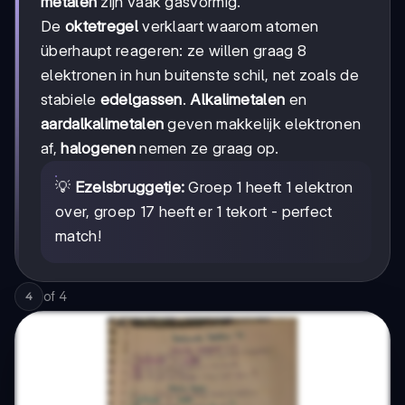
metalen
zijn vaak gasvormig.
De
oktetregel
verklaart waarom atomen
überhaupt reageren: ze willen graag 8
elektronen in hun buitenste schil, net zoals de
stabiele
edelgassen
.
Alkalimetalen
en
aardalkalimetalen
geven makkelijk elektronen
af,
halogenen
nemen ze graag op.
💡
Ezelsbruggetje:
Groep 1 heeft 1 elektron
over, groep 17 heeft er 1 tekort - perfect
match!
of
4
4