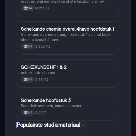
reacties, wat een zwakke of sterke zuur is en pH
berekenen
115
3
K4
Scheikunde chemie overal 4havo hoofdstuk 1
Scheikunde
Scheikunde samenvatting hoofdstuk 1 van het boek
chemie overal! 4 havo
366
2
K4
SCHEIKUNDE HF 1 & 2
Scheikunde
scheikunde chemie
99
2
K4
Scheikunde hoofdstuk 3
Scheikunde
Periodiek systeem, ionen enzovoort
62
1
K4
Populairste studiemateriaal
9