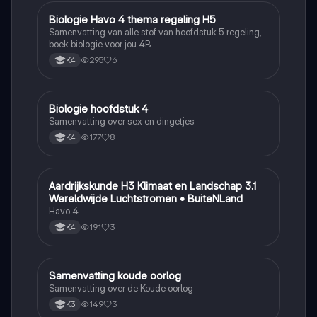
Biologie Havo 4 thema regeling H5
Biologie
Samenvatting van alle stof van hoofdstuk 5 regeling,
boek biologie voor jou 4B
295
6
K4
Biologie hoofdstuk 4
Biologie
Samenvatting over sex en dingetjes
177
8
K4
Aardrijkskunde H3 Klimaat en Landschap 3.1
Aardrijkskunde
Wereldwijde Luchtstromen • BuiteNLand
Havo 4
191
3
K4
Samenvatting koude oorlog
Geschiedenis
Samenvatting over de Koude oorlog
149
3
K3