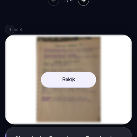
1
/
4
of
4
1
Bekijk