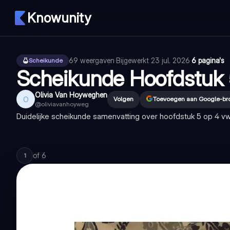
Knowunity
69
weergaven
·
Bijgewerkt
23 jul. 2026
·
6 pagina's
Scheikunde
Scheikunde Hoofdstuk
Olivia Van Hoyweghen
O
Volgen
Toevoegen aan Google-br
@
oliviavanhoyweg
Duidelijke scheikunde samenvatting over hoofdstuk 5 op 4 vwo
of
6
1