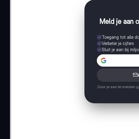
Meld je aan o
Toegang tot alle 
Verbeter je cijfers
Sluit je aan bij mil
Door je aan te melden 