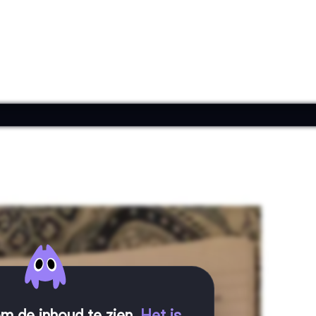
m de inhoud te zien
.
Het is