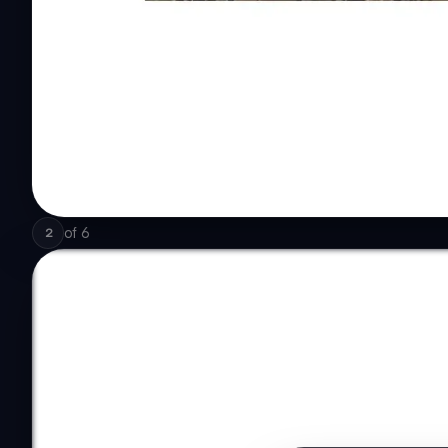
of
6
2