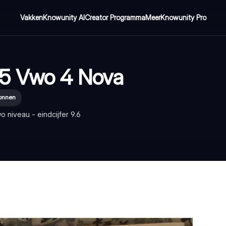
Vakken
Knowunity AI
Creator Programma
Meer
Knowunity Pro
 5 Vwo 4 Nova
onnen
 niveau - eindcijfer 9.6