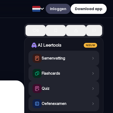
Inloggen
Download app
0
AI Leertools
NIEUW
Samenvatting
Flashcards
Quiz
Oefenexamen