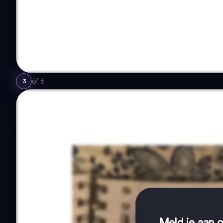
of
6
3
Meld je aan o