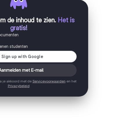
m de inhoud te zien
.
Het is
gratis!
documenten
joenen studenten
Aanmelden met E-mail
ga je akkoord met de
Servicevoorwaarden
en het
Privacybeleid