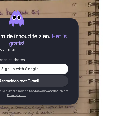
m de inhoud te zien
.
Het is
gratis!
documenten
joenen studenten
Aanmelden met E-mail
ga je akkoord met de
Servicevoorwaarden
en het
Privacybeleid