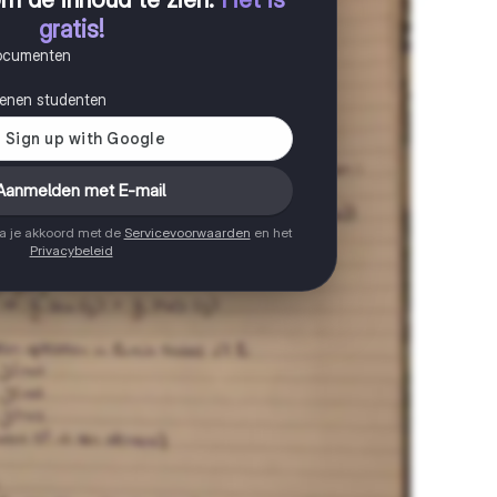
gratis!
documenten
joenen studenten
Aanmelden met E-mail
ga je akkoord met de
Servicevoorwaarden
en het
Privacybeleid