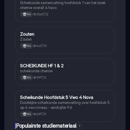
Scheikunde samenvatting hoofdstuk 1 van het boek
chemie overal! 4 havo
366
2
K4
Zouten
Scheikunde
Zouten
46
0
K4
SCHEIKUNDE HF 1 & 2
Scheikunde
scheikunde chemie
99
2
K4
Scheikunde Hoofdstuk 5 Vwo 4 Nova
Scheikunde
Duidelijke scheikunde samenvatting over hoofdstuk 5
op 4 vwo niveau - eindcijfer 9.6
69
0
K4
Populairste studiemateriaal
9