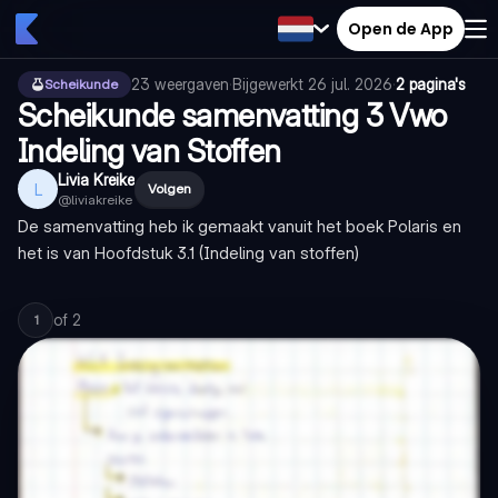
Open de App
23
weergaven
·
Bijgewerkt
26 jul. 2026
·
2 pagina's
Scheikunde
Scheikunde samenvatting 3 Vwo
Indeling van Stoffen
Livia Kreike
L
Volgen
@
liviakreike
De samenvatting heb ik gemaakt vanuit het boek Polaris en
het is van Hoofdstuk 3.1 (Indeling van stoffen)
of
2
1