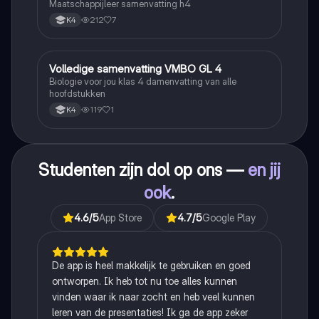
Maatschappijleer samenvatting h4
212
7
K4
Volledige samenvatting VMBO GL 4
Biologie
Biologie voor jou klas 4 damenvatting van alle
hoofdstukken
119
1
K4
Studenten zijn dol op ons —
en jij
ook
.
4.6
/5
App Store
4.7
/5
Google Play
De app is heel makkelijk te gebruiken en goed
ontworpen. Ik heb tot nu toe alles kunnen
vinden waar ik naar zocht en heb veel kunnen
leren van de presentaties! Ik ga de app zeker