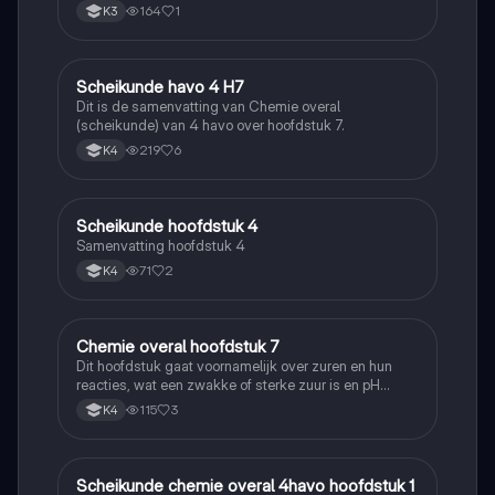
164
1
K3
Scheikunde havo 4 H7
Scheikunde
Dit is de samenvatting van Chemie overal
(scheikunde) van 4 havo over hoofdstuk 7.
219
6
K4
Scheikunde hoofdstuk 4
Scheikunde
Samenvatting hoofdstuk 4
71
2
K4
Chemie overal hoofdstuk 7
Scheikunde
Dit hoofdstuk gaat voornamelijk over zuren en hun
reacties, wat een zwakke of sterke zuur is en pH
berekenen
115
3
K4
Scheikunde chemie overal 4havo hoofdstuk 1
Scheikunde