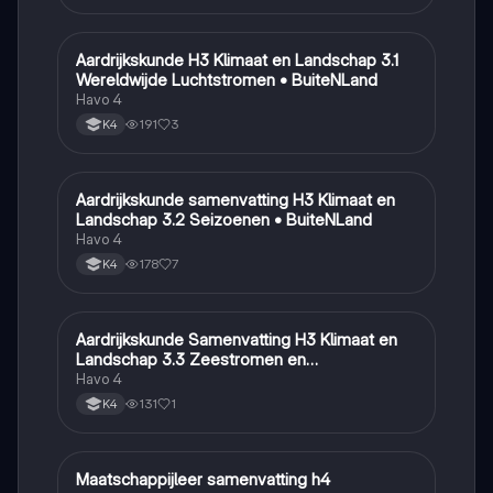
Aardrijkskunde H3 Klimaat en Landschap 3.1
Aardrijkskunde
Wereldwijde Luchtstromen • BuiteNLand
Havo 4
191
3
K4
Aardrijkskunde samenvatting H3 Klimaat en
Aardrijkskunde
Landschap 3.2 Seizoenen • BuiteNLand
Havo 4
178
7
K4
Aardrijkskunde Samenvatting H3 Klimaat en
Aardrijkskunde
Landschap 3.3 Zeestromen en
Klimaatgebieden • BuiteNLand
Havo 4
131
1
K4
Maatschappijleer samenvatting h4
Maatschappijleer