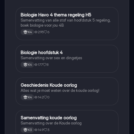
Biologie Havo 4 thema regeling H5
Biologie
Samenvatting van alle stof van hoofdstuk 5 regeling,
boek biologie voor jou 4B
295
6
K4
Biologie hoofdstuk 4
Biologie
Samenvatting over sex en dingetjes
177
8
K4
Geschiedenis Koude oorlog
Geschiedenis
Alles wat je moet weten over de koude oorlog!
142
0
K4
Samenvatting koude oorlog
Geschiedenis
Samenvatting over de Koude oorlog
149
3
K3