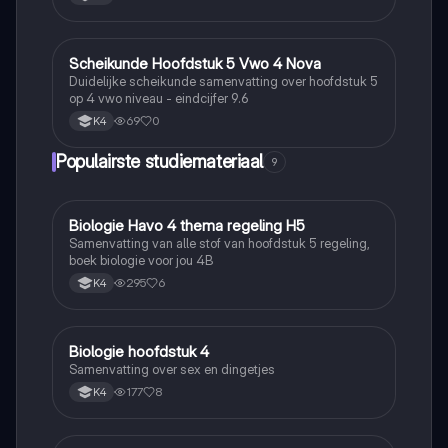
Scheikunde Hoofdstuk 5 Vwo 4 Nova
Scheikunde
Duidelijke scheikunde samenvatting over hoofdstuk 5
op 4 vwo niveau - eindcijfer 9.6
69
0
K4
Populairste studiemateriaal
9
Biologie Havo 4 thema regeling H5
Biologie
Samenvatting van alle stof van hoofdstuk 5 regeling,
boek biologie voor jou 4B
295
6
K4
Biologie hoofdstuk 4
Biologie
Samenvatting over sex en dingetjes
177
8
K4