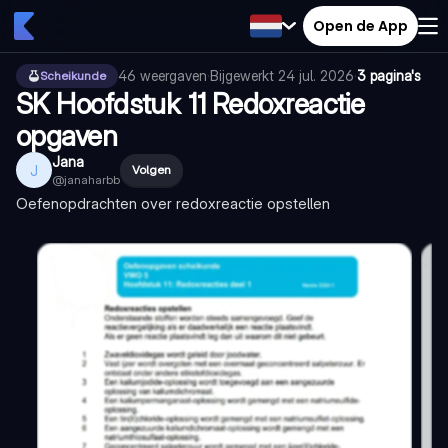
Open de App
46
weergaven
·
Bijgewerkt
24 jul. 2026
·
3 pagina's
Scheikunde
SK Hoofdstuk 11 Redoxreactie
opgaven
Jana
J
Volgen
@
janaharbb
Oefenopdrachten over redoxreactie opstellen