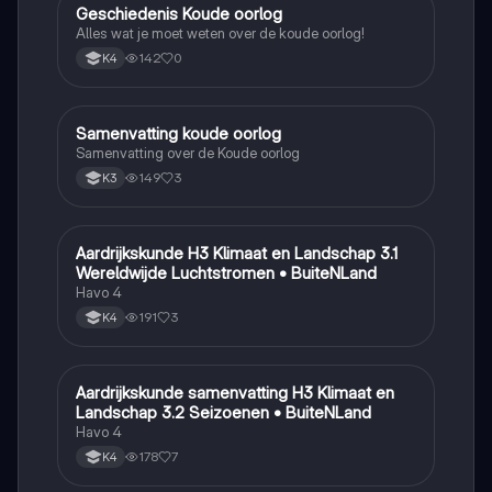
Geschiedenis Koude oorlog
Geschiedenis
Alles wat je moet weten over de koude oorlog!
142
0
K4
Samenvatting koude oorlog
Geschiedenis
Samenvatting over de Koude oorlog
149
3
K3
Aardrijkskunde H3 Klimaat en Landschap 3.1
Aardrijkskunde
Wereldwijde Luchtstromen • BuiteNLand
Havo 4
191
3
K4
Aardrijkskunde samenvatting H3 Klimaat en
Aardrijkskunde
Landschap 3.2 Seizoenen • BuiteNLand
Havo 4
178
7
K4