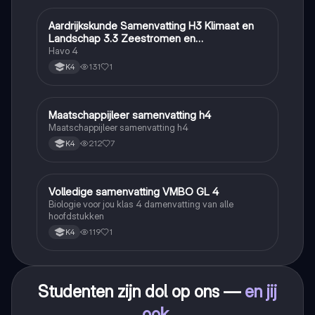
Aardrijkskunde Samenvatting H3 Klimaat en
Aardrijkskunde
Landschap 3.3 Zeestromen en
Klimaatgebieden • BuiteNLand
Havo 4
131
1
K4
Maatschappijleer samenvatting h4
Maatschappijleer
Maatschappijleer samenvatting h4
212
7
K4
Volledige samenvatting VMBO GL 4
Biologie
Biologie voor jou klas 4 damenvatting van alle
hoofdstukken
119
1
K4
Studenten zijn dol op ons —
en jij
ook
.