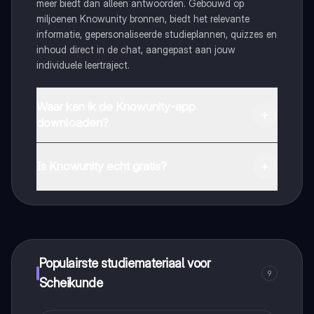
meer biedt dan alleen antwoorden. Gebouwd op
miljoenen Knowunity bronnen, biedt het relevante
informatie, gepersonaliseerde studieplannen, quizzes en
inhoud direct in de chat, aangepast aan jouw
individuele leertraject.
Waar kan ik de Knowunity-app
downloaden?
Je kunt de app downloaden via Google Play Store en
Apple App Store.
Is Knowunity echt gratis?
Dat klopt! Geniet van gratis toegang tot leerinhoud,
maak contact met medestudenten en krijg directe hulp.
Alles binnen handbereik!
Populairste studiemateriaal voor
9
Scheikunde