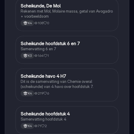
Scheikunde, De Mol
Scheikunde
Rekenen met Mol, Molaire massa, getal van Avogadro
+ voorbeeldsom
108
0
K4
Scheikunde hoofdstuk 6 en 7
Scheikunde
Samenvatting 6 en 7
164
1
K3
Scheikunde havo 4 H7
Scheikunde
Dit is de samenvatting van Chemie overal
(scheikunde) van 4 havo over hoofdstuk 7.
219
6
K4
Scheikunde hoofdstuk 4
Scheikunde
Samenvatting hoofdstuk 4
71
2
K4