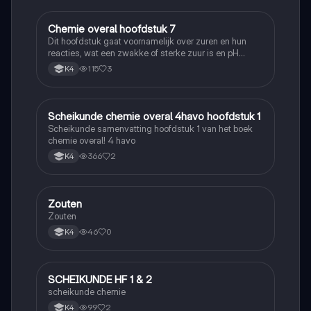
Chemie overal hoofdstuk 7
Scheikunde
Dit hoofdstuk gaat voornamelijk over zuren en hun
reacties, wat een zwakke of sterke zuur is en pH
berekenen
115
3
K4
Scheikunde chemie overal 4havo hoofdstuk 1
Scheikunde
Scheikunde samenvatting hoofdstuk 1 van het boek
chemie overal! 4 havo
366
2
K4
Zouten
Scheikunde
Zouten
46
0
K4
SCHEIKUNDE HF 1 & 2
Scheikunde
scheikunde chemie
99
2
K4