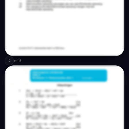
of
3
2