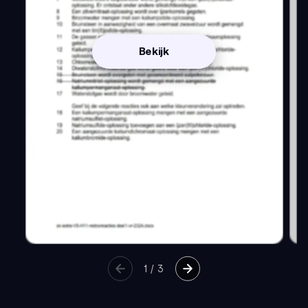
Bekijk
1
/
3