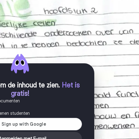
m de inhoud te zien
.
Het is
gratis!
documenten
joenen studenten
Aanmelden met E-mail