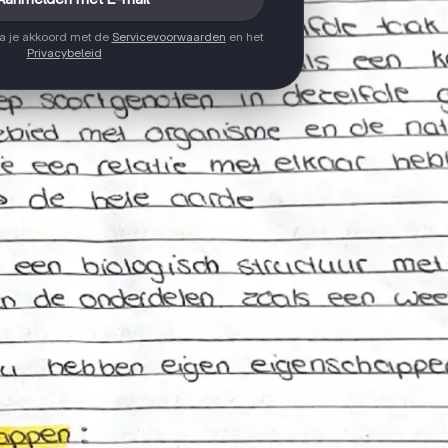
ga je akkoord met de
Servicevoorwaarden
en het
Privacybeleid