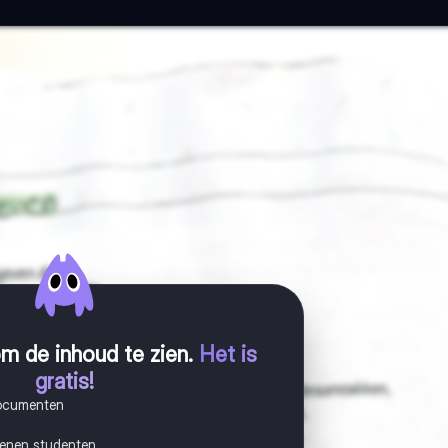
m de inhoud te zien
.
Het is
gratis!
documenten
joenen studenten