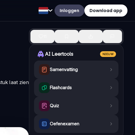
Inloggen
Download app
11
AI Leertools
NIEUW
Samenvatting
tuk laat zien
Flashcards
Quiz
Oefenexamen