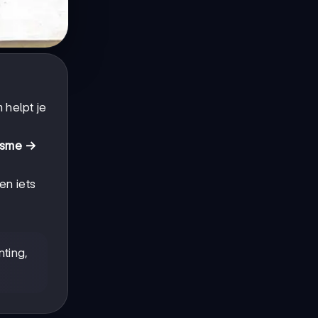
 helpt je
isme →
en iets
ting,