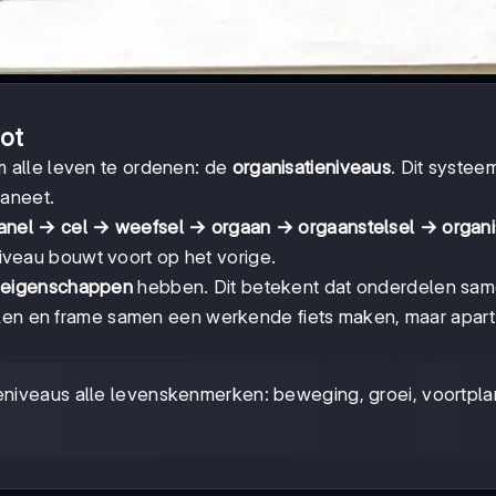
oot
 alle leven te ordenen: de
organisatieniveaus
. Dit systeem
laneet.
anel → cel → weefsel → orgaan → orgaanstelsel → organ
niveau bouwt voort op het vorige.
 eigenschappen
hebben. Dit betekent dat onderdelen sam
elen en frame samen een werkende fiets maken, maar apart
eniveaus alle levenskenmerken: beweging, groei, voortplan