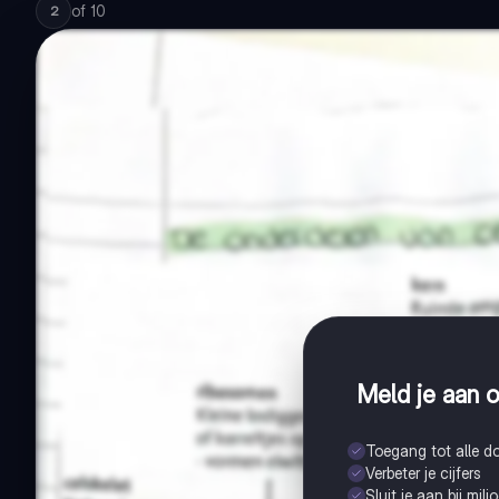
of
10
2
Meld je aan o
Toegang tot alle 
Verbeter je cijfers
Sluit je aan bij mil