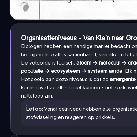
Organisatieniveaus - Van Klein naar Gr
Biologen hebben een handige manier bedacht om
begrijpen hoe alles samenhangt, van atoom tot p
De volgorde is logisch:
atoom → molecuul → org
populatie → ecosysteem → systeem aarde
. Elk 
Het coole aan deze niveaus is dat ze
emergente
kunnen wat ze alleen niet kunnen - net zoals wi
nutteloos zijn.
Let op:
Vanaf celniveau hebben alle organisati
stofwisseling en reageren op prikkels.