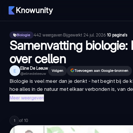
Knowunity
442
weergaven
·
Bijgewerkt
24 jul. 2026
·
10 pagina's
Biologie
Samenvatting biologie: 
over cellen
Eline De Leeuw
E
Volgen
Toevoegen aan Google-bronnen
@
elinedeleeuw
Biologie is veel meer dan je denkt - het begint bij de k
hoe alles in de natuur met elkaar verbonden is, van de 
Meer weergeven
of
10
1