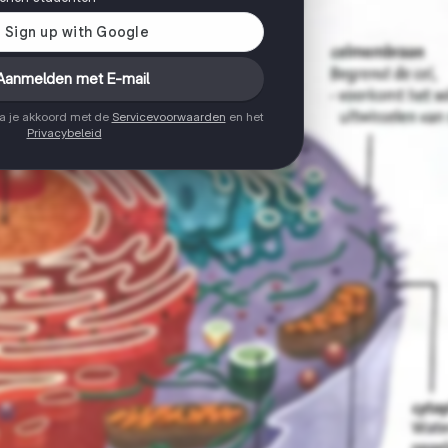
Aanmelden met E-mail
ga je akkoord met de
Servicevoorwaarden
en het
Privacybeleid