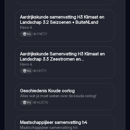
Aardrijkskunde samenvatting H3 Klimaat en
Aardrijkskunde
Landschap 3.2 Seizoenen • BuiteNLand
Havo 4
178
7
K4
Aardrijkskunde Samenvatting H3 Klimaat en
Aardrijkskunde
Landschap 3.3 Zeestromen en
Klimaatgebieden • BuiteNLand
Havo 4
131
1
K4
Geschiedenis Koude oorlog
Geschiedenis
Alles wat je moet weten over de koude oorlog!
142
0
K4
Maatschappijleer samenvatting h4
Maatschappijleer
Maatschappijleer samenvatting h4