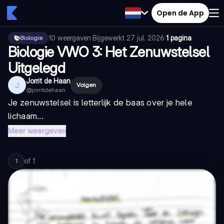
Open de App
10
weergaven
·
Bijgewerkt
27 jul. 2026
·
1 pagina
Biologie
Biologie VWO 3: Het Zenuwstelsel
Uitgelegd
Jorrit de Haan
J
Volgen
@
jorritdehaan
Je zenuwstelsel is letterlijk de baas over je hele
lichaam...
Meer weergeven
of
1
1