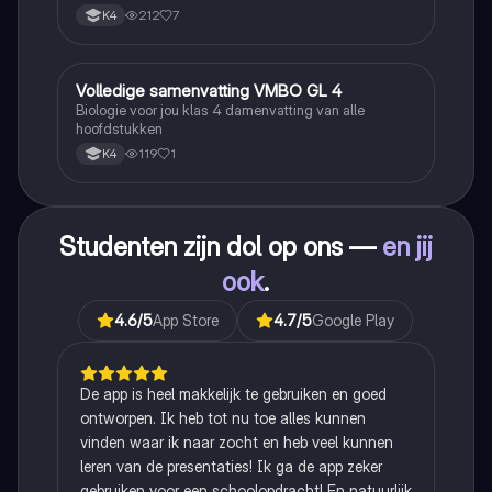
212
7
K4
Volledige samenvatting VMBO GL 4
Biologie
Biologie voor jou klas 4 damenvatting van alle
hoofdstukken
119
1
K4
Studenten zijn dol op ons —
en jij
ook
.
4.6
/5
App Store
4.7
/5
Google Play
De app is heel makkelijk te gebruiken en goed
ontworpen. Ik heb tot nu toe alles kunnen
vinden waar ik naar zocht en heb veel kunnen
leren van de presentaties! Ik ga de app zeker
gebruiken voor een schoolopdracht! En natuurlijk