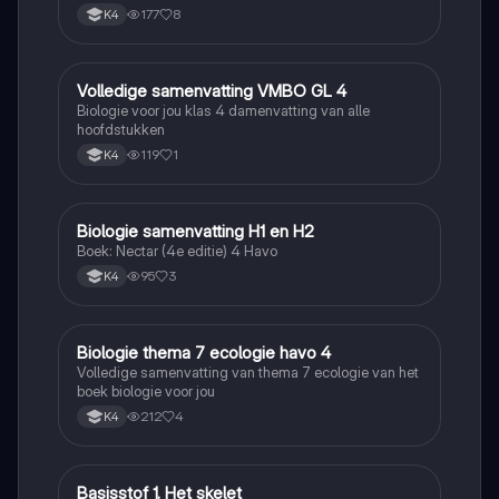
177
8
K4
Volledige samenvatting VMBO GL 4
Biologie
Biologie voor jou klas 4 damenvatting van alle
hoofdstukken
119
1
K4
Biologie samenvatting H1 en H2
Biologie
Boek: Nectar (4e editie) 4 Havo
95
3
K4
Biologie thema 7 ecologie havo 4
Biologie
Volledige samenvatting van thema 7 ecologie van het
boek biologie voor jou
212
4
K4
Basisstof 1. Het skelet
Biologie