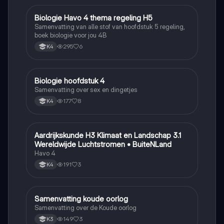
Biologie Havo 4 thema regeling H5
Biologie
Samenvatting van alle stof van hoofdstuk 5 regeling,
boek biologie voor jou 4B
295
6
K4
Biologie hoofdstuk 4
Biologie
Samenvatting over sex en dingetjes
177
8
K4
Aardrijkskunde H3 Klimaat en Landschap 3.1
Aardrijkskunde
Wereldwijde Luchtstromen • BuiteNLand
Havo 4
191
3
K4
Samenvatting koude oorlog
Geschiedenis
Samenvatting over de Koude oorlog
149
3
K3