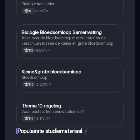
Biologie het skelet
95
1
K1
Biologie Bloedsomloop Samenvatting
Biologie
Alles over de bloedsomloop met zuurstof en de
verschillen tussen de kleine en grote bloedsomloop
217
4
K2
Kleine&grote bloedsomloop
Biologie
Bloedsomloop
200
1
K3
Thema 10 regeling
Biologie
Waar bestaat het zenuwstelsel uit?
115
4
K4
Populairste studiemateriaal
9