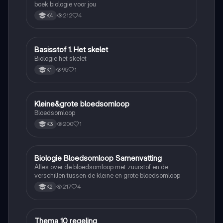
boek biologie voor jou
212
4
K4
Basisstof 1. Het skelet
Biologie
Biologie het skelet
95
1
K1
Kleine&grote bloedsomloop
Biologie
Bloedsomloop
200
1
K3
Biologie Bloedsomloop Samenvatting
Biologie
Alles over de bloedsomloop met zuurstof en de
verschillen tussen de kleine en grote bloedsomloop
217
4
K2
Thema 10 regeling
Biologie