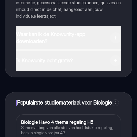
informatie, gepersonaliseerde studieplannen, quizzes en
inhoud direct in de chat, aangepast aan jouw
individuele leertraject.
Waar kan ik de Knowunity-app
downloaden?
Je kunt de app downloaden via Google Play Store en
Apple App Store.
Is Knowunity echt gratis?
Dat klopt! Geniet van gratis toegang tot leerinhoud,
maak contact met medestudenten en krijg directe hulp.
Alles binnen handbereik!
Populairste studiemateriaal voor Biologie
9
Biologie Havo 4 thema regeling H5
Biologie
Samenvatting van alle stof van hoofdstuk 5 regeling,
boek biologie voor jou 4B