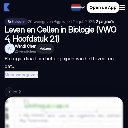
Open de App
20
weergaven
·
Bijgewerkt
24 jul. 2026
·
2 pagina's
Biologie
Leven en Cellen in Biologie (VWO
4, Hoofdstuk 2.1)
Wendi Chen
W
Volgen
@
wendichen
Biologie draait om het begrijpen van het leven, en
dat...
Meer weergeven
of
2
1