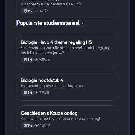
Waar bestaat het zenuwstelsel uit?
115
4
K4
Populairste studiemateriaal
9
Biologie Havo 4 thema regeling H5
Biologie
Samenvatting van alle stof van hoofdstuk 5 regeling,
boek biologie voor jou 4B
295
6
K4
Biologie hoofdstuk 4
Biologie
Samenvatting over sex en dingetjes
177
8
K4
Geschiedenis Koude oorlog
Geschiedenis
Alles wat je moet weten over de koude oorlog!
142
0
K4