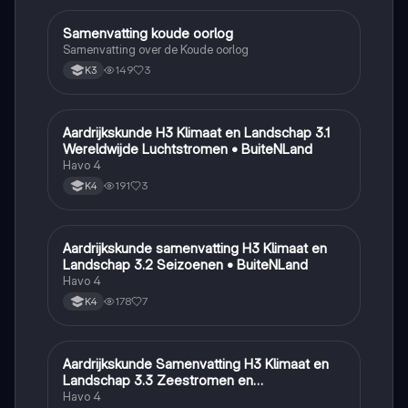
Samenvatting koude oorlog
Geschiedenis
Samenvatting over de Koude oorlog
149
3
K3
Aardrijkskunde H3 Klimaat en Landschap 3.1
Aardrijkskunde
Wereldwijde Luchtstromen • BuiteNLand
Havo 4
191
3
K4
Aardrijkskunde samenvatting H3 Klimaat en
Aardrijkskunde
Landschap 3.2 Seizoenen • BuiteNLand
Havo 4
178
7
K4
Aardrijkskunde Samenvatting H3 Klimaat en
Aardrijkskunde
Landschap 3.3 Zeestromen en
Klimaatgebieden • BuiteNLand
Havo 4