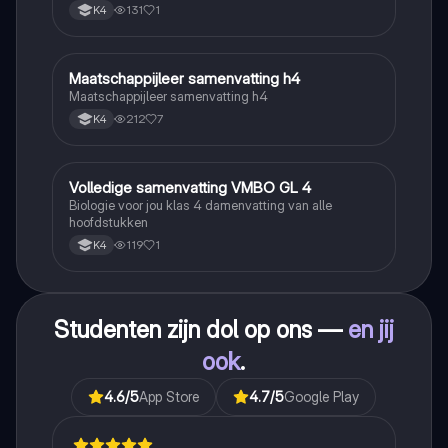
131
1
K4
Maatschappijleer samenvatting h4
Maatschappijleer
Maatschappijleer samenvatting h4
212
7
K4
Volledige samenvatting VMBO GL 4
Biologie
Biologie voor jou klas 4 damenvatting van alle
hoofdstukken
119
1
K4
Studenten zijn dol op ons —
en jij
ook
.
4.6
/5
App Store
4.7
/5
Google Play