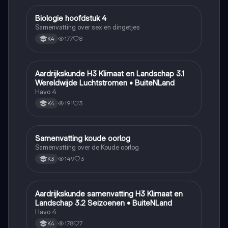
Biologie hoofdstuk 4
Biologie
Samenvatting over sex en dingetjes
177
8
K4
Aardrijkskunde H3 Klimaat en Landschap 3.1
Aardrijkskunde
Wereldwijde Luchtstromen • BuiteNLand
Havo 4
191
3
K4
Samenvatting koude oorlog
Geschiedenis
Samenvatting over de Koude oorlog
149
3
K3
Aardrijkskunde samenvatting H3 Klimaat en
Aardrijkskunde
Landschap 3.2 Seizoenen • BuiteNLand
Havo 4
178
7
K4