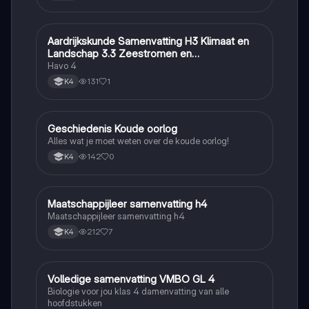
Aardrijkskunde Samenvatting H3 Klimaat en
Aardrijkskunde
Landschap 3.3 Zeestromen en
Klimaatgebieden • BuiteNLand
Havo 4
131
1
K4
Geschiedenis Koude oorlog
Geschiedenis
Alles wat je moet weten over de koude oorlog!
142
0
K4
Maatschappijleer samenvatting h4
Maatschappijleer
Maatschappijleer samenvatting h4
212
7
K4
Volledige samenvatting VMBO GL 4
Biologie
Biologie voor jou klas 4 damenvatting van alle
hoofdstukken