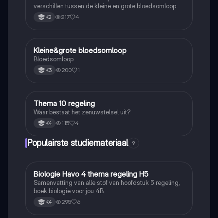
verschillen tussen de kleine en grote bloedsomloop
217
4
K2
Kleine&grote bloedsomloop
Biologie
Bloedsomloop
200
1
K3
Thema 10 regeling
Biologie
Waar bestaat het zenuwstelsel uit?
115
4
K4
Populairste studiemateriaal
9
Biologie Havo 4 thema regeling H5
Biologie
Samenvatting van alle stof van hoofdstuk 5 regeling,
boek biologie voor jou 4B
295
6
K4