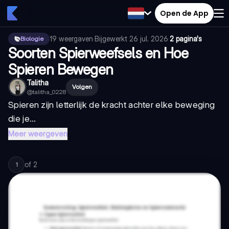
Open de App
19
weergaven
·
Bijgewerkt
26 jul. 2026
·
2 pagina's
Biologie
Soorten Spierweefsels en Hoe
Spieren Bewegen
Talitha
Volgen
@
talitha_0228
Spieren zijn letterlijk de kracht achter elke beweging
die je...
Meer weergeven
of
2
1