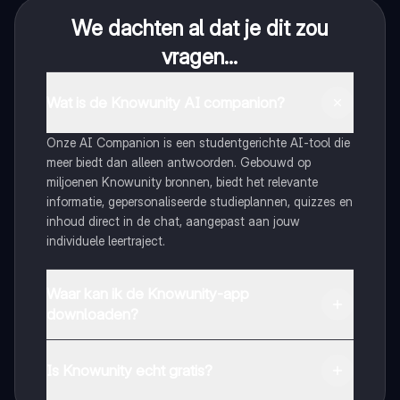
We dachten al dat je dit zou
vragen...
Wat is de Knowunity AI companion?
Onze AI Companion is een studentgerichte AI-tool die
meer biedt dan alleen antwoorden. Gebouwd op
miljoenen Knowunity bronnen, biedt het relevante
informatie, gepersonaliseerde studieplannen, quizzes en
inhoud direct in de chat, aangepast aan jouw
individuele leertraject.
Waar kan ik de Knowunity-app
downloaden?
Je kunt de app downloaden via Google Play Store en
Apple App Store.
Is Knowunity echt gratis?