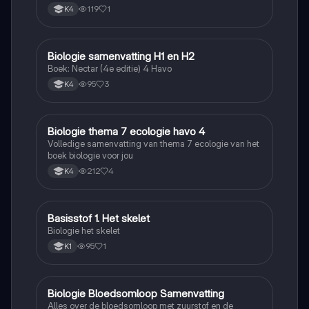
119
1
K4
Biologie samenvatting H1 en H2
Biologie
Boek: Nectar (4e editie) 4 Havo
95
3
K4
Biologie thema 7 ecologie havo 4
Biologie
Volledige samenvatting van thema 7 ecologie van het
boek biologie voor jou
212
4
K4
Basisstof 1. Het skelet
Biologie
Biologie het skelet
95
1
K1
Biologie Bloedsomloop Samenvatting
Biologie
Alles over de bloedsomloop met zuurstof en de