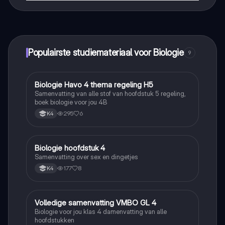
Dat klopt! Geniet van gratis toegang tot leerinhoud,
maak contact met medestudenten en krijg directe hulp.
Alles binnen handbereik!
Populairste studiemateriaal voor Biologie
9
Biologie Havo 4 thema regeling H5
Biologie
Samenvatting van alle stof van hoofdstuk 5 regeling,
boek biologie voor jou 4B
295
6
K4
Biologie hoofdstuk 4
Biologie
Samenvatting over sex en dingetjes
177
8
K4
Volledige samenvatting VMBO GL 4
Biologie
Biologie voor jou klas 4 damenvatting van alle
hoofdstukken