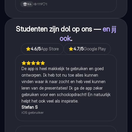
119
1
K4
Studenten zijn dol op ons —
en jij
ook
.
4.6
/5
App Store
4.7
/5
Google Play
De app is heel makkelijk te gebruiken en goed
ontworpen. Ik heb tot nu toe alles kunnen
vinden waar ik naar zocht en heb veel kunnen
leren van de presentaties! Ik ga de app zeker
gebruiken voor een schoolopdracht! En natuurlijk
helpt het ook veel als inspiratie.
Stefan S
iOS gebruiker