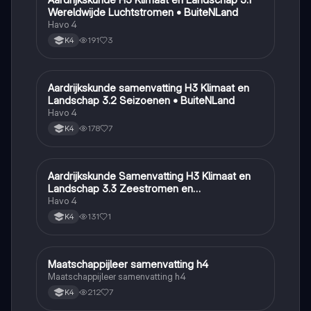
Wereldwijde Luchtstromen • BuiteNLand
Havo 4
191
3
K4
Aardrijkskunde samenvatting H3 Klimaat en
Aardrijkskunde
Landschap 3.2 Seizoenen • BuiteNLand
Havo 4
178
7
K4
Aardrijkskunde Samenvatting H3 Klimaat en
Aardrijkskunde
Landschap 3.3 Zeestromen en
Klimaatgebieden • BuiteNLand
Havo 4
131
1
K4
Maatschappijleer samenvatting h4
Maatschappijleer
Maatschappijleer samenvatting h4
212
7
K4