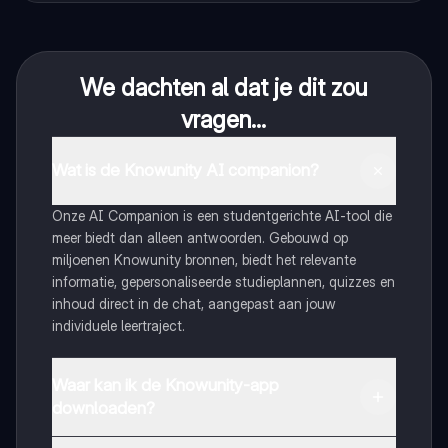
We dachten al dat je dit zou
vragen...
Wat is de Knowunity AI companion?
Onze AI Companion is een studentgerichte AI-tool die
meer biedt dan alleen antwoorden. Gebouwd op
miljoenen Knowunity bronnen, biedt het relevante
informatie, gepersonaliseerde studieplannen, quizzes en
inhoud direct in de chat, aangepast aan jouw
individuele leertraject.
Waar kan ik de Knowunity-app
downloaden?
Je kunt de app downloaden via Google Play Store en