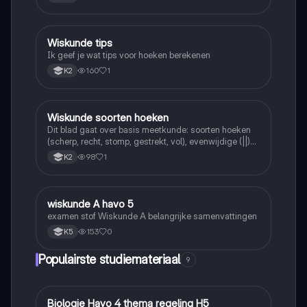
Wiskunde tips
Wiskunde
Ik geef je wat tips voor hoeken berekenen
160
1
K2
Wiskunde soorten hoeken
Wiskunde
Dit blad gaat over basis meetkunde: soorten hoeken
(scherp, recht, stomp, gestrekt, vol), evenwijdige (||)
en loodrechte (⊥) lijnen, en de symbolen =, <, >.
98
1
K2
wiskunde A havo 5
Wiskunde
examen stof Wiskunde A belangrijke samenvattingen
153
0
K5
Populairste studiemateriaal
9
Biologie Havo 4 thema regeling H5
Biologie