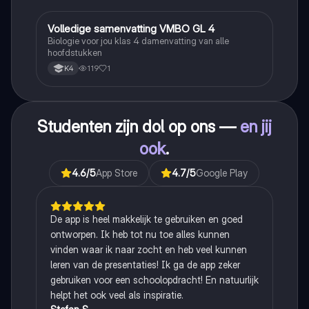
Volledige samenvatting VMBO GL 4
Biologie
Biologie voor jou klas 4 damenvatting van alle
hoofdstukken
119
1
K4
Studenten zijn dol op ons —
en jij
ook
.
4.6
/5
App Store
4.7
/5
Google Play
De app is heel makkelijk te gebruiken en goed
ontworpen. Ik heb tot nu toe alles kunnen
vinden waar ik naar zocht en heb veel kunnen
leren van de presentaties! Ik ga de app zeker
gebruiken voor een schoolopdracht! En natuurlijk
helpt het ook veel als inspiratie.