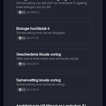
Samenvatting van alle stof van hoofdstuk 5 regeling,
boek biologie voor jou 4B
295
6
K4
Biologie hoofdstuk 4
Biologie
Samenvatting over sex en dingetjes
177
8
K4
Geschiedenis Koude oorlog
Geschiedenis
Alles wat je moet weten over de koude oorlog!
142
0
K4
Samenvatting koude oorlog
Geschiedenis
Samenvatting over de Koude oorlog
149
3
K3
Aardrijkskunde H3 Klimaat en Landschap 3.1
Aardrijkskunde