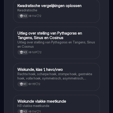
Kwadratische vergelijkingen oplossen
Wiskunde
Kwadratische
114
2
K3
Uitleg over stelling van Pythagoras en
Wiskunde
Tangens, Sinus en Cosinus
Uitleg over stelling van Pythagoras en Tangens, Sinus
en Cosinus
169
2
K3
Wiskunde, klas 1, havo/vwo
Wiskunde
Rechte hoek, scherpe hoek, stompe hoek, gestrekte
hoek, volle hoek, symmetrisch, asymmetrisch,
puntsymetrisch
115
2
K1
Wiskunde vlakke meetkunde
Wiskunde
H3 vlakke meetkunde
114
1
K3