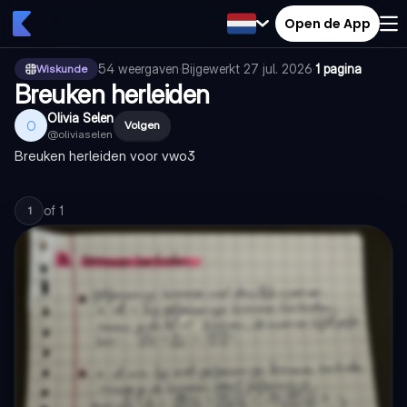
Open de App
54
weergaven
·
Bijgewerkt
27 jul. 2026
·
1 pagina
Wiskunde
Breuken herleiden
Olivia Selen
O
Volgen
@
oliviaselen
Breuken herleiden voor vwo3
of
1
1