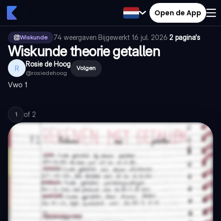
Open de App
74
weergaven
·
Bijgewerkt
16 jul. 2026
·
2 pagina's
Wiskunde
Wiskunde theorie getallen
Rosie de Hoog
R
Volgen
@
rosiedehoog
Vwo 1
of
2
1