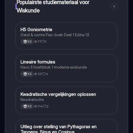
Populairste studiemateriaal voor
9
Wiskunde
H5 Goniometrie
Wiskunde
Getal & ruimte Flex-boek Deel 1 Editie 13
71
0
K3
Lineaire formules
Wiskunde
Havo 3 hoofdstuk 1 moderne wiskunde
121
4
K3
Kwadratische vergelijkingen oplossen
Wiskunde
Kwadratische
114
2
K3
Uitleg over stelling van Pythagoras en
Wiskunde
Tangens, Sinus en Cosinus