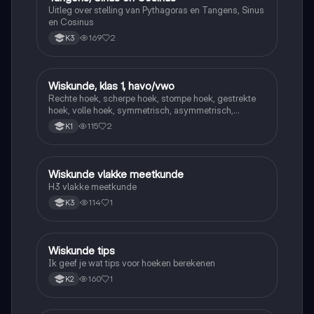
Uitleg over stelling van Pythagoras en Tangens, Sinus
en Cosinus
169
2
K3
Wiskunde, klas 1, havo/vwo
Wiskunde
Rechte hoek, scherpe hoek, stompe hoek, gestrekte
hoek, volle hoek, symmetrisch, asymmetrisch,
puntsymetrisch
115
2
K1
Wiskunde vlakke meetkunde
Wiskunde
H3 vlakke meetkunde
114
1
K3
Wiskunde tips
Wiskunde
Ik geef je wat tips voor hoeken berekenen
160
1
K2