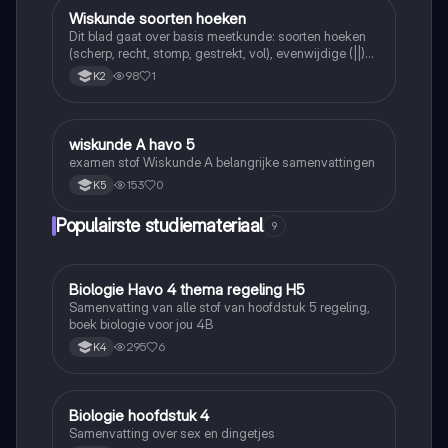
Wiskunde soorten hoeken
Wiskunde
Dit blad gaat over basis meetkunde: soorten hoeken
(scherp, recht, stomp, gestrekt, vol), evenwijdige (||)
en loodrechte (⊥) lijnen, en de symbolen =, <, >.
98
1
K2
wiskunde A havo 5
Wiskunde
examen stof Wiskunde A belangrijke samenvattingen
153
0
K5
Populairste studiemateriaal
9
Biologie Havo 4 thema regeling H5
Biologie
Samenvatting van alle stof van hoofdstuk 5 regeling,
boek biologie voor jou 4B
295
6
K4
Biologie hoofdstuk 4
Biologie
Samenvatting over sex en dingetjes