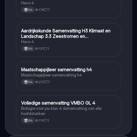
Havo 4
178
7
K4
Aardrijkskunde Samenvatting H3 Klimaat en
Aardrijkskunde
Landschap 3.3 Zeestromen en
Klimaatgebieden • BuiteNLand
Havo 4
131
1
K4
Maatschappijleer samenvatting h4
Maatschappijleer
Maatschappijleer samenvatting h4
212
7
K4
Volledige samenvatting VMBO GL 4
Biologie
Biologie voor jou klas 4 damenvatting van alle
hoofdstukken
119
1
K4