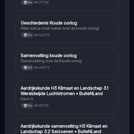
177
8
K4
Geschiedenis Koude oorlog
Geschiedenis
Alles wat je moet weten over de koude oorlog!
142
0
K4
Samenvatting koude oorlog
Geschiedenis
Samenvatting over de Koude oorlog
149
3
K3
Aardrijkskunde H3 Klimaat en Landschap 3.1
Aardrijkskunde
Wereldwijde Luchtstromen • BuiteNLand
Havo 4
191
3
K4
Aardrijkskunde samenvatting H3 Klimaat en
Aardrijkskunde
Landschap 3.2 Seizoenen • BuiteNLand