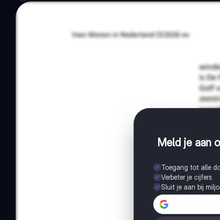
Meld je aan o
Toegang tot alle 
Verbeter je cijfers
Sluit je aan bij mil