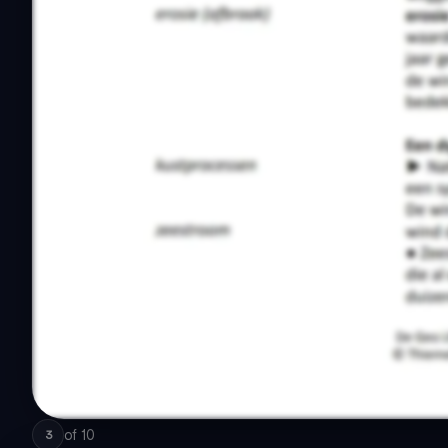
of
10
3