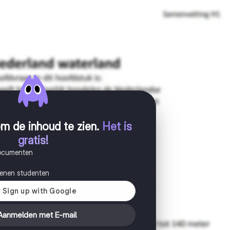
m de inhoud te zien
.
Het is
gratis!
documenten
joenen studenten
Aanmelden met E-mail