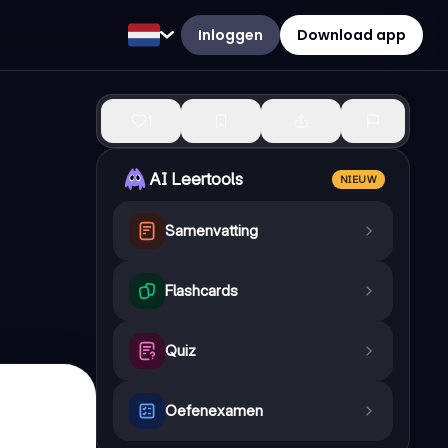
Inloggen
Download app
1
AI Leertools
NIEUW
Samenvatting
Flashcards
Quiz
Oefenexamen