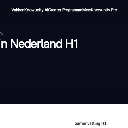
Vakken
Knowunity AI
Creator Programma
Meer
Knowunity Pro
's
in Nederland H1