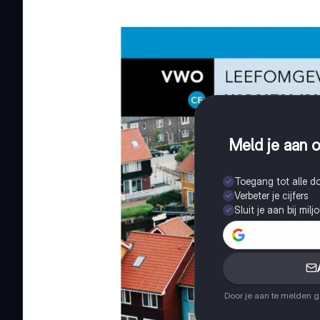
Meld je aan o
Toegang tot alle 
Verbeter je cijfers
Sluit je aan bij mil
Door je aan te melden 