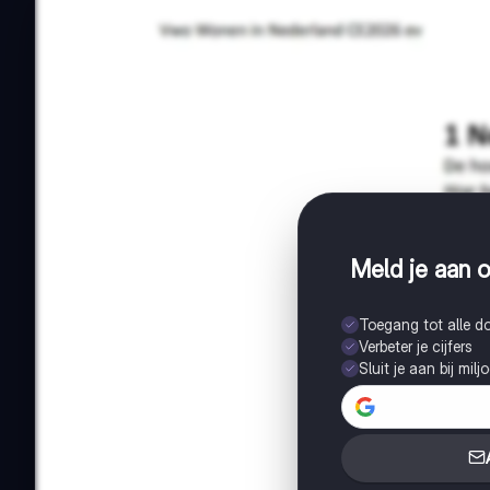
Meld je aan o
Toegang tot alle 
Verbeter je cijfers
Sluit je aan bij mil