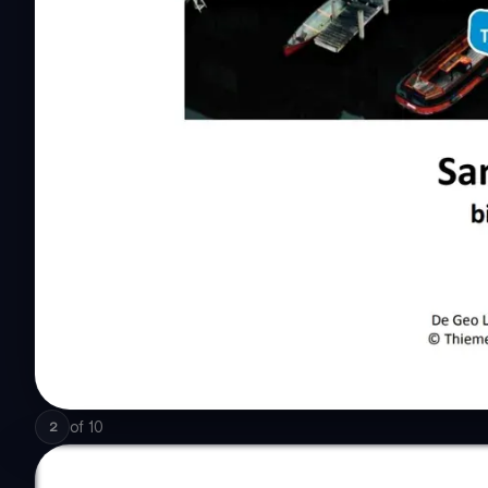
of
10
2