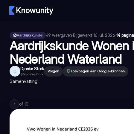
Knowunity
49
weergaven
·
Bijgewerkt
16 jul. 2026
·
14 pagina
Aardrijkskunde
Aardrijkskunde Wonen 
Nederland Waterland
Djoeke Stork
D
Volgen
Toevoegen aan Google-bronnen
@
djoekestork
Samenvatting
of
10
1