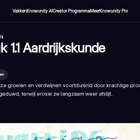
Vakken
Knowunity AI
Creator Programma
Meer
Knowunity Pro
's
 1.1 Aardrijkskunde
nen
- ze groeien en verdwijnen voortdurend door krachtige pro
duwd, terwijl erosie ze langzaam weer afslijt.