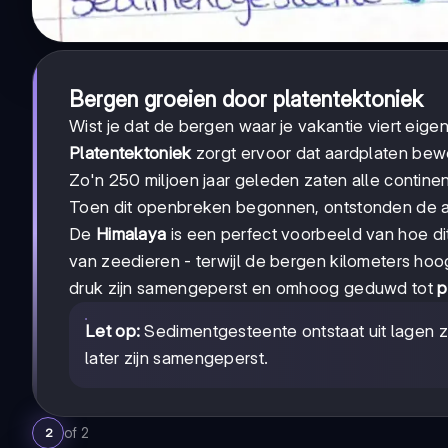
Bergen groeien door platentektoniek
Wist je dat de bergen waar je vakantie viert eigen
Platentektoniek
zorgt ervoor dat aardplaten beweg
Zo'n 250 miljoen jaar geleden zaten alle contine
Toen dit openbreken begonnen, ontstonden de a
De
Himalaya
is een perfect voorbeeld van hoe di
van zeedieren - terwijl de bergen kilometers ho
druk zijn samengeperst en omhoog geduwd tot
p
Let op:
Sedimentgesteente ontstaat uit lagen z
later zijn samengeperst.
of
2
2