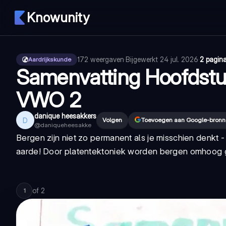
Knowunity
172
weergaven
·
Bijgewerkt
24 jul. 2026
·
2 pagina
Aardrijkskunde
Samenvatting Hoofdstuk
VWO 2
danique heesakkers
D
Volgen
Toevoegen aan Google-bron
@
daniqueheesakke
Bergen zijn niet zo permanent als je misschien denkt 
aarde! Door platentektoniek worden bergen omhoog ge
of
2
1