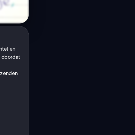
ntel en
n doordat
uizenden