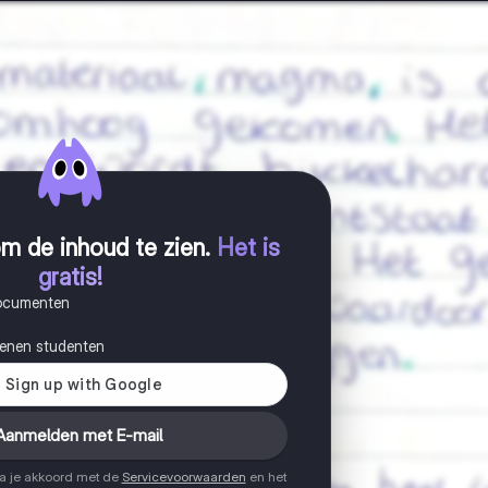
m de inhoud te zien
.
Het is
gratis!
documenten
joenen studenten
Aanmelden met E-mail
ga je akkoord met de
Servicevoorwaarden
en het