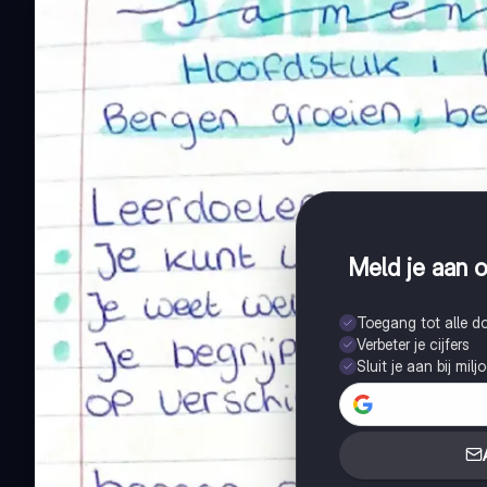
Meld je aan o
Toegang tot alle 
Verbeter je cijfers
Sluit je aan bij mil