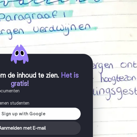
m de inhoud te zien
.
Het is
gratis!
documenten
joenen studenten
Aanmelden met E-mail