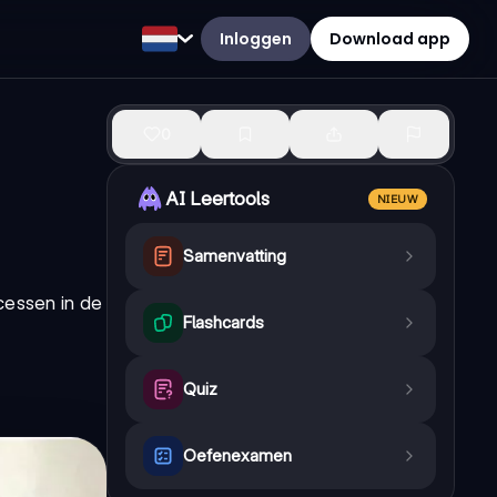
Inloggen
Download app
0
AI Leertools
NIEUW
Samenvatting
cessen in de
Flashcards
Quiz
Oefenexamen