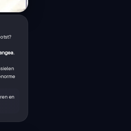
botst?
angea
.
sielen
 enorme
eren en