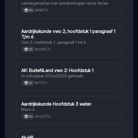
samengenomen met aantekeningen vanuit de les.
55
1
K4
Aardrijkskunde vwo 2, hoofdstuk 1 paragraaf 1
Aardrijkskunde
T/m 6
Vwo 2, hoofdstuk 1 , paragraaf 1 tot 6
239
1
K2
AK: BuiteNLand vwo 2: Hoofdstuk 1
Aardrijkskunde
In schooljaar 2024/2025 gemaakt.
71
1
K2
Aardrijkskunde Hoofdstuk 3 water.
Aardrijkskunde
Mavo 4
122
2
K4
Ak H8
Aardrijkskunde