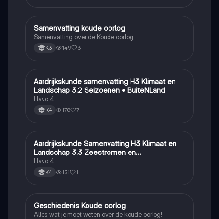
Samenvatting koude oorlog
Geschiedenis
Samenvatting over de Koude oorlog
149
3
K3
Aardrijkskunde samenvatting H3 Klimaat en
Aardrijkskunde
Landschap 3.2 Seizoenen • BuiteNLand
Havo 4
178
7
K4
Aardrijkskunde Samenvatting H3 Klimaat en
Aardrijkskunde
Landschap 3.3 Zeestromen en
Klimaatgebieden • BuiteNLand
Havo 4
131
1
K4
Geschiedenis Koude oorlog
Geschiedenis
Alles wat je moet weten over de koude oorlog!