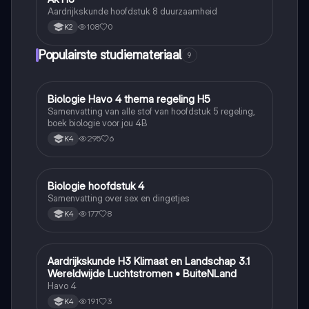
Aardrijkskunde hoofdstuk 8 duurzaamheid
108
0
K2
Populairste studiemateriaal
9
Biologie Havo 4 thema regeling H5
Biologie
Samenvatting van alle stof van hoofdstuk 5 regeling,
boek biologie voor jou 4B
295
6
K4
Biologie hoofdstuk 4
Biologie
Samenvatting over sex en dingetjes
177
8
K4
Aardrijkskunde H3 Klimaat en Landschap 3.1
Aardrijkskunde
Wereldwijde Luchtstromen • BuiteNLand
Havo 4
191
3
K4