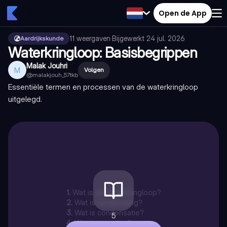
Open de App
11
weergaven
·
Bijgewerkt
24 jul. 2026
Aardrijkskunde
Waterkringloop: Basisbegrippen
Malak Jouhri
M
Volgen
@
malakjouh_57tkb
Essentiële termen en processen van de waterkringloop
uitgelegd.
1
.
Wat is de waterkringloop?
2
.
Wat is verdamping?
3
.
Wat is condensatie?
5
4
.
Wat is neerslag?