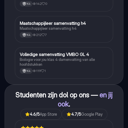
142
0
K4
Maatschappijleer samenvatting h4
Maatschappijleer
Maatschappijleer samenvatting h4
212
7
K4
Volledige samenvatting VMBO GL 4
Biologie
Biologie voor jou klas 4 damenvatting van alle
hoofdstukken
119
1
K4
Studenten zijn dol op ons —
en jij
ook
.
4.6
/5
App Store
4.7
/5
Google Play