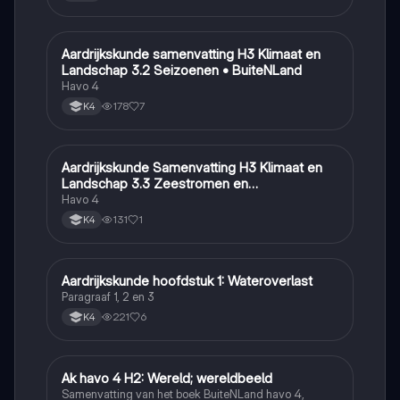
Aardrijkskunde samenvatting H3 Klimaat en
Aardrijkskunde
Landschap 3.2 Seizoenen • BuiteNLand
Havo 4
178
7
K4
Aardrijkskunde Samenvatting H3 Klimaat en
Aardrijkskunde
Landschap 3.3 Zeestromen en
Klimaatgebieden • BuiteNLand
Havo 4
131
1
K4
Aardrijkskunde hoofdstuk 1: Wateroverlast
Aardrijkskunde
Paragraaf 1, 2 en 3
221
6
K4
Ak havo 4 H2: Wereld; wereldbeeld
Aardrijkskunde
Samenvatting van het boek BuiteNLand havo 4,