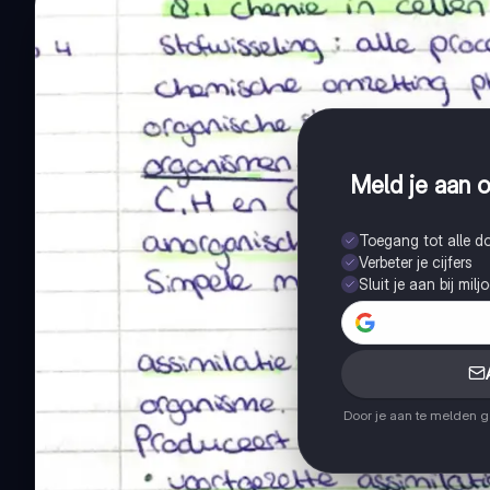
Meld je aan o
Toegang tot alle 
Verbeter je cijfers
Sluit je aan bij mil
Door je aan te melden 