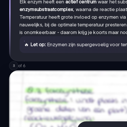
Elk enzym heeft een
actief centrum
waar het subs
enzymsubstraatcomplex
, waarna de reactie plaa
Temperatuur heeft grote invloed op enzymen vi
nauwelijks, bij de optimale temperatuur prester
is onomkeerbaar - daarom krijg je koorts maar n
🔥
Let op:
Enzymen zijn supergevoelig voor tem
of
6
3