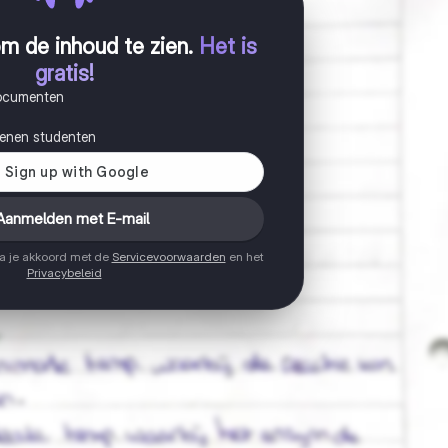
m de inhoud te zien
.
Het is
gratis!
documenten
joenen studenten
Aanmelden met E-mail
ga je akkoord met de
Servicevoorwaarden
en het
Privacybeleid