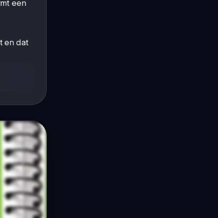
rmt een
t en dat