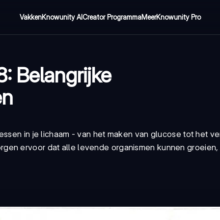
Vakken
Knowunity AI
Creator Programma
Meer
Knowunity Pro
: Belangrijke
en
essen in je lichaam - van het maken van glucose tot het v
rgen ervoor dat alle levende organismen kunnen groeie