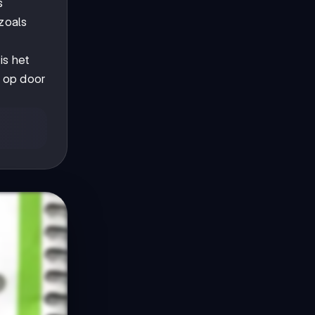
s
zoals
is het
e op door