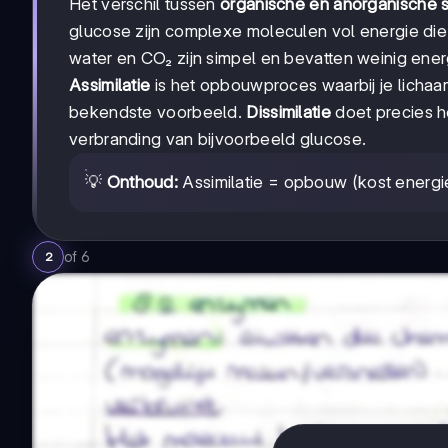
Het verschil tussen
organische en anorganische s
glucose zijn complexe moleculen vol energie di
water en CO₂ zijn simpel en bevatten weinig ener
Assimilatie
is het opbouwproces waarbij je lichaa
bekendste voorbeeld.
Dissimilatie
doet precies h
verbranding van bijvoorbeeld glucose.
💡
Onthoud:
Assimilatie = opbouw (kost energie)
of
6
2