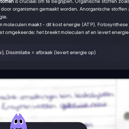
toffen
is cruciaal om te begrijpen. Organische stoffen zoal
e door organismen gemaakt worden. Anorganische stoffen 
gie.
m moleculen maakt - dit kost energie (ATP). Fotosynthese 
et omgekeerde: het breekt moleculen af en levert energi
, Dissimilatie = afbraak (levert energie op)