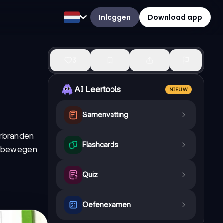
Inloggen
Download app
3
AI Leertools
NIEUW
Samenvatting
erbranden
Flashcards
n, bewegen
Quiz
Oefenexamen