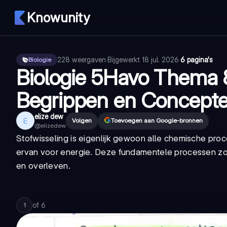
Knowunity
228
weergaven
·
Bijgewerkt
18 jul. 2026
·
6 pagina's
Biologie
Biologie 5Havo Thema 8
Begrippen en Concept
elize dew
E
Volgen
Toevoegen aan Google-bronnen
@
elizedew
Stofwisseling is eigenlijk gewoon alle chemische proc
ervan voor energie. Deze fundamentele processen zo
en overleven.
of
6
1