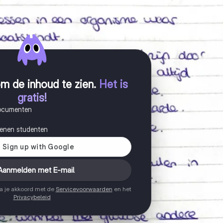
m de inhoud te zien
.
Het is
gratis!
documenten
joenen studenten
Aanmelden met E-mail
ga je akkoord met de
Servicevoorwaarden
en het
Privacybeleid