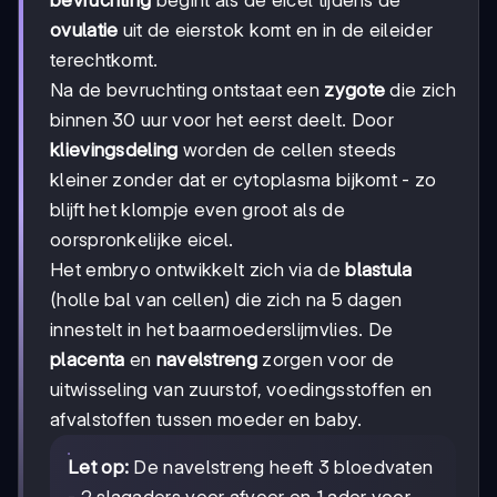
bevruchting
begint als de eicel tijdens de
ovulatie
uit de eierstok komt en in de eileider
terechtkomt.
Na de bevruchting ontstaat een
zygote
die zich
binnen 30 uur voor het eerst deelt. Door
klievingsdeling
worden de cellen steeds
kleiner zonder dat er cytoplasma bijkomt - zo
blijft het klompje even groot als de
oorspronkelijke eicel.
Het embryo ontwikkelt zich via de
blastula
(holle bal van cellen) die zich na 5 dagen
innestelt in het baarmoederslijmvlies. De
placenta
en
navelstreng
zorgen voor de
uitwisseling van zuurstof, voedingsstoffen en
afvalstoffen tussen moeder en baby.
Let op:
De navelstreng heeft 3 bloedvaten