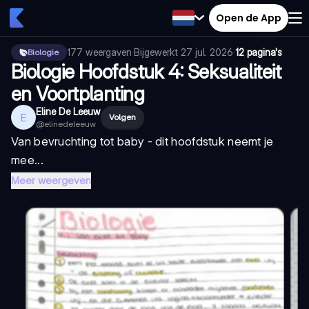
Open de App
177
weergaven
·
Bijgewerkt
27 jul. 2026
·
12 pagina's
Biologie
Biologie Hoofdstuk 4: Seksualiteit
en Voortplanting
Eline De Leeuw
E
Volgen
@
elinedeleeuw
Van bevruchting tot baby - dit hoofdstuk neemt je
mee...
Meer weergeven