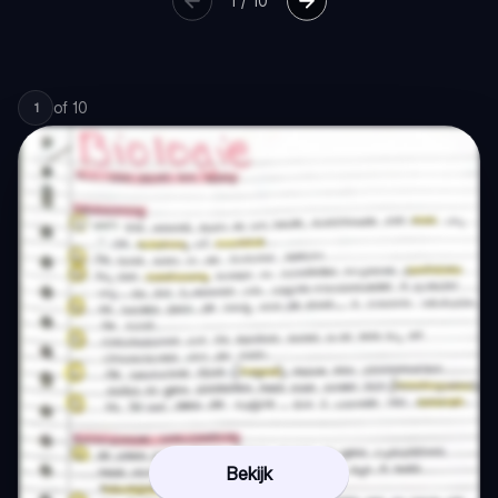
1
/
10
of
10
1
Bekijk