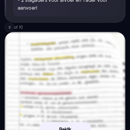
- 2 slagaders voor afvoer en 1 ader voor
aanvoer!
of
10
2
Bekijk