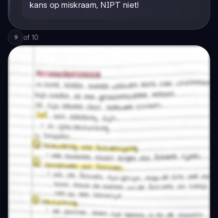
kans op miskraam, NIPT niet!
of
10
9