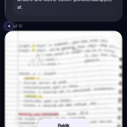
af.
of
10
4
Bekijk