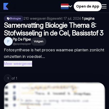
Open de App
210
weergaven
·
Bijgewerkt
17 jul. 2026
·
1 pagina
Biologie
Samenvatting Biologie Thema 8:
Stofwisseling in de Cel, Basisstof 3
Pip De Pijper
P
Volgen
@
pipdepijper
Fotosynthese is het proces waarmee planten zonlicht
omzetten in voedsel...
Meer weergeven
of
1
1