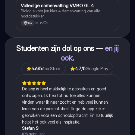
Volledige samenvatting VMBO GL 4
Biologie
Biologie voor jou klas 4 damenvatting van alle
hoofdstukken
119
1
K4
Studenten zijn dol op ons —
en jij
ook
.
4.6
/5
App Store
4.7
/5
Google Play
De app is heel makkelijk te gebruiken en goed
ontworpen. Ik heb tot nu toe alles kunnen
vinden waar ik naar zocht en heb veel kunnen
leren van de presentaties! Ik ga de app zeker
gebruiken voor een schoolopdracht! En natuurlijk
helpt het ook veel als inspiratie.
Stefan S
iOS gebruiker