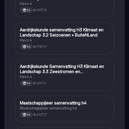
Havo 4
191
3
K4
Aardrijkskunde samenvatting H3 Klimaat en
Aardrijkskunde
Landschap 3.2 Seizoenen • BuiteNLand
Havo 4
178
7
K4
Aardrijkskunde Samenvatting H3 Klimaat en
Aardrijkskunde
Landschap 3.3 Zeestromen en
Klimaatgebieden • BuiteNLand
Havo 4
131
1
K4
Maatschappijleer samenvatting h4
Maatschappijleer
Maatschappijleer samenvatting h4
212
7
K4