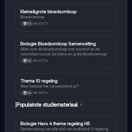
Kleine&grote bloedsomloop
Biologie
Bloedsomloop
200
1
K3
Biologie Bloedsomloop Samenvatting
Biologie
Alles over de bloedsomloop met zuurstof en de
verschillen tussen de kleine en grote bloedsomloop
217
4
K2
Thema 10 regeling
Biologie
Waar bestaat het zenuwstelsel uit?
115
4
K4
Populairste studiemateriaal
9
Biologie Havo 4 thema regeling H5
Biologie
Samenvatting van alle stof van hoofdstuk 5 regeling,