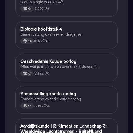
boek biologie voor jou 4B
295
6
K4
Biologie hoofdstuk 4
Biologie
Samenvatting over sex en dingetjes
177
8
K4
Geschiedenis Koude oorlog
Geschiedenis
Alles wat je moet weten over de koude oorlog!
142
0
K4
Samenvatting koude oorlog
Geschiedenis
Samenvatting over de Koude oorlog
149
3
K3
Aardrijkskunde H3 Klimaat en Landschap 3.1
Aardrijkskunde
Wereldwijde Luchtstromen • BuiteNLand