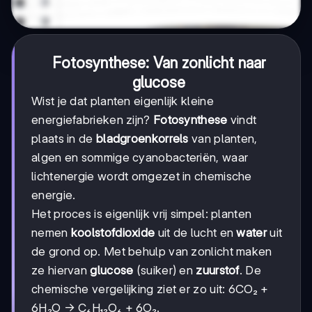
Fotosynthese: Van zonlicht naar
glucose
Wist je dat planten eigenlijk kleine
energiefabrieken zijn?
Fotosynthese
vindt
plaats in de
bladgroenkorrels
van planten,
algen en sommige cyanobacteriën, waar
lichtenergie wordt omgezet in chemische
energie.
Het proces is eigenlijk vrij simpel: planten
nemen
koolstofdioxide
uit de lucht en
water
uit
de grond op. Met behulp van zonlicht maken
ze hiervan
glucose
(suiker) en
zuurstof
. De
chemische vergelijking ziet er zo uit: 6CO₂ +
6H₂O → C₆H₁₂O₆ + 6O₂.