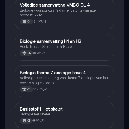
Volledige samenvatting VMBO GL 4
Biologie
Biologie voor jou klas 4 damenvatting van alle
hoofdstukken
119
1
K4
Biologie samenvatting H1 en H2
Biologie
Boek: Nectar (4e editie) 4 Havo
95
3
K4
Biologie thema 7 ecologie havo 4
Biologie
Volledige samenvatting van thema 7 ecologie van het
boek biologie voor jou
212
4
K4
Basisstof 1. Het skelet
Biologie
Biologie het skelet
95
1
K1