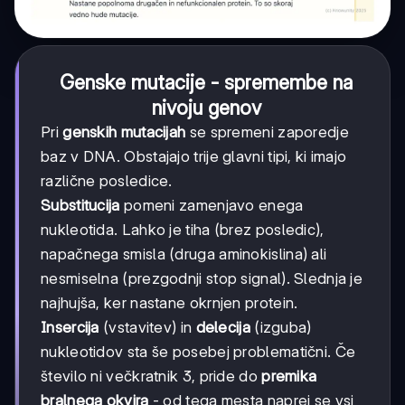
Genske mutacije - spremembe na
nivoju genov
Pri
genskih mutacijah
se spremeni zaporedje
baz v DNA. Obstajajo trije glavni tipi, ki imajo
različne posledice.
Substitucija
pomeni zamenjavo enega
nukleotida. Lahko je tiha (brez posledic),
napačnega smisla (druga aminokislina) ali
nesmiselna (prezgodnji stop signal). Slednja je
najhujša, ker nastane okrnjen protein.
Insercija
(vstavitev) in
delecija
(izguba)
nukleotidov sta še posebej problematični. Če
število ni večkratnik 3, pride do
premika
bralnega okvira
- od tega mesta naprej se vsi