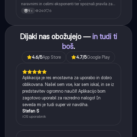
naravnimi in celimi eksponenti ter spoznali pravila za
računanje z njimi. Obravnavali bodo kvadratne in
240
6
9. r.
kubične korene ter delno korenjenje in racionalizacijo
imenovalca.
Dijaki nas obožujejo —
in tudi ti
boš
.
4.6
/5
App Store
4.7
/5
Google Play
Aplikacija je res enostavna za uporabo in dobro
oblikovana. Našel sem vse, kar sem iskal, in se iz
predstavitev ogromno naučil! Aplikacijo bom
zagotovo uporabil za razredno nalogo! In
seveda mi je tudi super vir navdiha.
Stefan S
iOS uporabnik