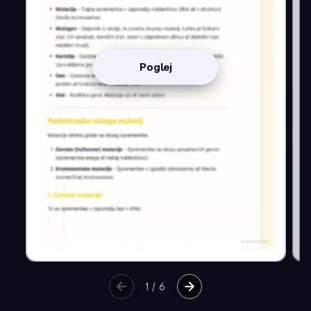
Poglej
1
/
6