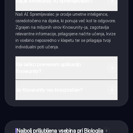
Kaj je Knowunity AI spremljevalec?
Naš AI Spremljevalec je orodje umetne inteligence,
osredotočeno na dijake, ki ponuja več kot le odgovore.
Zgrajen na milijonih virov Knowunity-ja, zagotavlja
relevantne informacije, prilagojene načrte učenja, kvize
in vsebino neposredno v klepetu ter se prilagaja tvoji
individualni poti učenja.
Kje lahko prenesem aplikacijo
Knowunity?
Aplikacijo lahko preneseš iz Google Play Store ali Apple
App Store.
Je Knowunity res brezplačen?
Tako je! Uživaj v brezplačnem dostopu do učnih vsebin,
se povezuj s sošolci in dobi takojšnjo pomoč – vse na
dosegu roke.
Najbolj priljubljena vsebina pri Biologija
9