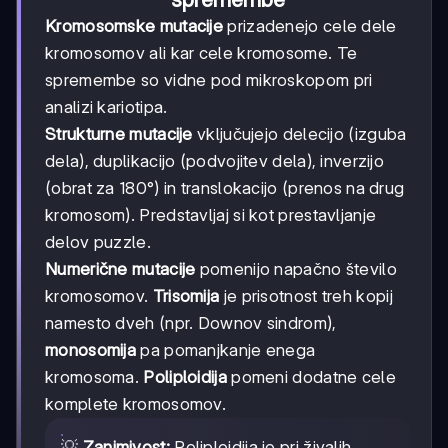
Kromosomske mutacije
prizadenejo cele dele
kromosomov ali kar cele kromosome. Te
spremembe so vidne pod mikroskopom pri
analizi kariotipa.
Strukturne mutacije
vključujejo delecijo (izguba
dela), duplikacijo (podvojitev dela), inverzijo
(obrat za 180°) in translokacijo (prenos na drug
kromosom). Predstavljaj si kot prestavljanje
delov puzzle.
Numerične mutacije
pomenijo napačno število
kromosomov.
Trisomija
je prisotnost treh kopij
namesto dveh (npr. Downov sindrom),
monosomija
pa pomanjkanje enega
kromosoma.
Poliploidija
pomeni dodatne cele
komplete kromosomov.
💡
Zanimivost:
Poliploidija je pri živalih