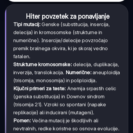
Hiter povzetek za ponavljanje
Tipi mutacij:
Genske (substitucija, insercija,
delecija) in kromosomske (strukturne in
numerične). Insercije/delecije povzročajo
premik bralnega okvira, ki je skoraj vedno
fatalen.
Strukturne kromosomske:
delecija, duplikacija,
inverzija, translokacija.
Numerične:
aneuploidija
(trisomija, monosomija) in poliploidija.
Ključni primeri za teste:
Anemija srpastih celic
(genska substitucija) in Downov sindrom
(trisomija 21). Vzroki so spontani (napake
replikacije) ali inducirani (mutageni).
Pomen:
Večina mutacij je škodljivih ali
nevtralnih, redke koristne so osnova evolucije.