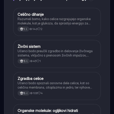
Celično dihanje
Biologija
Razumeli bomo, kako celice razgrajujejo organske
molekule, kot je glukoza, da sprostijo energijo za
svoje delovanje.
146
2
1. l.
Živčni sistem
Biologija
Učenci bodo preučili zgradbo in delovanje živčnega
sistema, vključno s prenosom živčnih impulzov,
sinapsami, nevrotransmiterji ter višjimi funkcijami
45
1
3. l.
možganov.
Zgradba celice
Biologija
Učenci bodo spoznali osnovne dele celice, kot so
celična membrana, citoplazma in jedro, ter njihove
vloge.
108
4
8. r.
Organske molekule: ogljikovi hidrati
Biologija