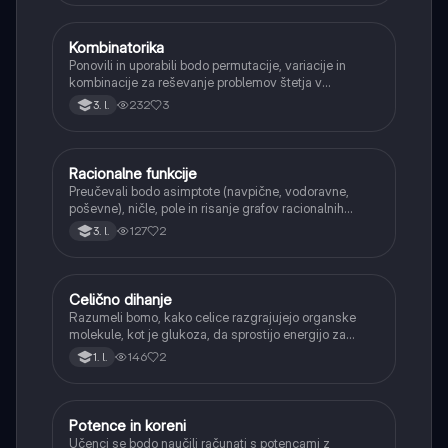
Kombinatorika
Matematika
Ponovili in uporabili bodo permutacije, variacije in
kombinacije za reševanje problemov štetja v
verjetnosti.
232
3
3. l.
Racionalne funkcije
Matematika
Preučevali bodo asimptote (navpične, vodoravne,
poševne), ničle, pole in risanje grafov racionalnih
funkcij.
127
2
3. l.
Celično dihanje
Biologija
Razumeli bomo, kako celice razgrajujejo organske
molekule, kot je glukoza, da sprostijo energijo za
svoje delovanje.
146
2
1. l.
Potence in koreni
Matematika
Učenci se bodo naučili računati s potencami z