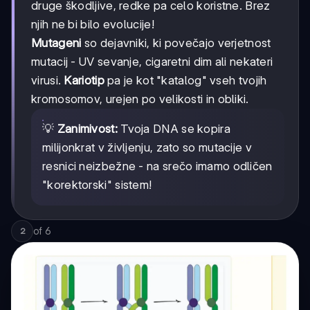
druge škodljive, redke pa celo koristne. Brez
njih ne bi bilo evolucije!
Mutageni
so dejavniki, ki povečajo verjetnost
mutacij - UV sevanje, cigaretni dim ali nekateri
virusi.
Kariotip
pa je kot "katalog" vseh tvojih
kromosomov, urejen po velikosti in obliki.
💡
Zanimivost:
Tvoja DNA se kopira
milijonkrat v življenju, zato so mutacije v
resnici neizbežne - na srečo imamo odličen
"korektorski" sistem!
of
6
2