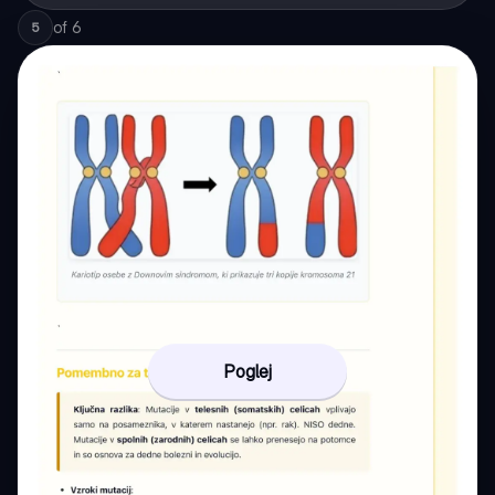
of
6
5
Poglej