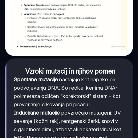
Vzroki mutacij in njihov pomen
Spontane mutacije
nastajajo kot napake pri
podvojevanju DNA. So redke, ker ima DNA-
polimeraza odličen "korektorski" sistem - kot
preverjanje črkovanja pri pisanju.
Inducirane mutacije
povzročajo mutageni: UV
sevanje (kožni rak), rentgenski žarki, snovi v
cigaretnem dimu, azbest ali nekateri virusi kot
HPV. Pomembno je poznati glavne vire!