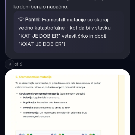
kodoni berejo napačno.
💡
Pomni:
Frameshift mutacije so skoraj
vedno katastrofalne - kot da bi v stavku
"KAT JE DOB ER" vstavil črko in dobil
"KXAT JE DOB ER"!
of
6
3