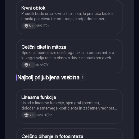
Krvni obtok
Biologija
Preučili bodo srce, krvne žile in kri, ki prenaša kisik in
hranila po telesu ter odstranjuje odpadne snovi.
91
4
8. r.
Celični cikel in mitoza
Biologija
Spoznali bomo faze celičnega cikla in proces mitoze,
ki zagotavlja rast in obnovo tkiv z nastankom dveh
identičnih hčerinskih celic.
65
0
1. l.
Najbolj priljubljena vsebina
9
Linearna funkcija
Matematika
Uvod v linearno funkcijo, njen graf (premica),
določanje smernega koeficienta in začetne vrednosti.
Učenci bodo znali narisati graf linearne funkcije.
201
2
8. r.
Celično dihanje in fotosinteza
Naravoslovje