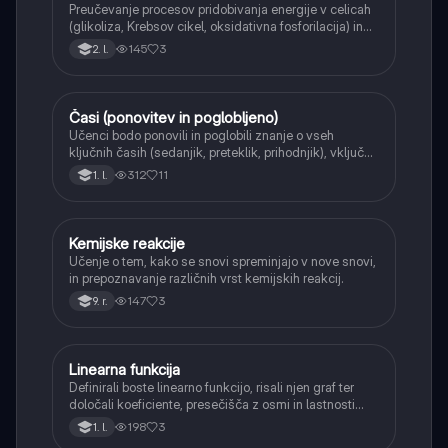
Preučevanje procesov pridobivanja energije v celicah
(glikoliza, Krebsov cikel, oksidativna fosforilacija) in
pretvorbe svetlobne energije v kemično energijo
145
3
2. l.
(fotosinteza).
Časi (ponovitev in poglobljeno)
Angleščina
Učenci bodo ponovili in poglobili znanje o vseh
ključnih časih (sedanjik, preteklik, prihodnjik), vključno
s Perfect tenses (Present Perfect Continuous, Past
312
11
1. l.
Perfect, Future Perfect) in njihovo uporabo.
Kemijske reakcije
Naravoslovje
Učenje o tem, kako se snovi spreminjajo v nove snovi,
in prepoznavanje različnih vrst kemijskih reakcij.
147
3
9. r.
Linearna funkcija
Matematika
Definirali boste linearno funkcijo, risali njen graf ter
določali koeficiente, presečišča z osmi in lastnosti
(naraščanje/padanje).
198
3
1. l.