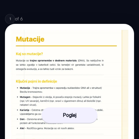
of
6
1
Poglej