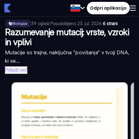
Odpri aplikacijo
39
ogledi
·
Posodobljeno
23. jul. 2026
·
6 strani
Biologija
Razumevanje mutacij: vrste, vzroki
in vplivi
Mutacije so trajna, naključna "povišanja" v tvoji DNA,
ki se...
Prikaži več