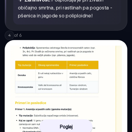
običajno smrtna, pri rastlinah pa pogosta -
pšenica in jagode so poliploidne!
of
6
4
Poglej