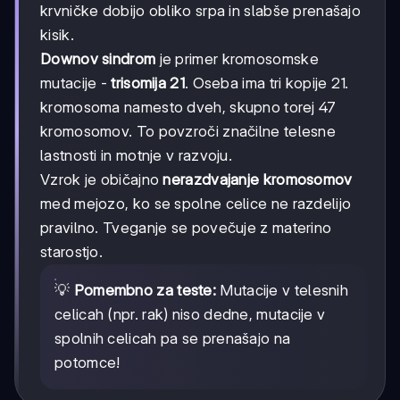
krvničke dobijo obliko srpa in slabše prenašajo
kisik.
Downov sindrom
je primer kromosomske
mutacije -
trisomija 21
. Oseba ima tri kopije 21.
kromosoma namesto dveh, skupno torej 47
kromosomov. To povzroči značilne telesne
lastnosti in motnje v razvoju.
Vzrok je običajno
nerazdvajanje kromosomov
med mejozo, ko se spolne celice ne razdelijo
pravilno. Tveganje se povečuje z materino
starostjo.
💡
Pomembno za teste:
Mutacije v telesnih
celicah (npr. rak) niso dedne, mutacije v
spolnih celicah pa se prenašajo na
potomce!