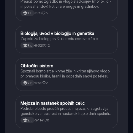
Preučili bomo zgradbo in vlogo sladkorjev (mono-, di-
in polisaharidov) kot vira energije in gradnikov.
93
3
1. l.
Biologija; uvod v biologijo in genetika
Biologija
Zapiski za biologijo v 9. razredu osnovne šole
320
2
9. r.
Obtočilni sistem
Biologija
Spoznali bomo srce, krvne žile in kri ter njihovo vlogo
pri prenosu kisika, hranil in odpadnih snovi po telesu.
42
2
9. r.
Mejoza in nastanek spolnih celic
Biologija
Podrobno bodo preučili proces mejoze, ki zagotavlja
genetsko variabilnost in nastanek haploidnih spolnih
celic (gamet).
114
0
2. l.