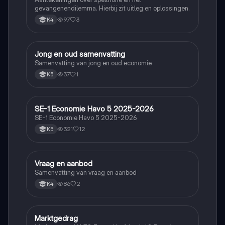
gevangenendilemma. Hierbij zit uitleg en oplossingen.
97
3
K4
Jong en oud samenvatting
Economie
Samenvatting van jong en oud economie
37
1
K5
SE-1 Economie Havo 5 2025-2026
Economie
SE-1 Economie Havo 5 2025-2026
321
12
K5
Vraag en aanbod
Economie
Samenvatting van vraag en aanbod
86
2
K4
Marktgedrag
Economie