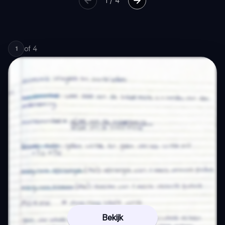
1
/
4
of
4
1
Bekijk