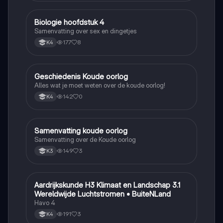
Biologie hoofdstuk 4
Biologie
Samenvatting over sex en dingetjes
177
8
K4
Geschiedenis Koude oorlog
Geschiedenis
Alles wat je moet weten over de koude oorlog!
142
0
K4
Samenvatting koude oorlog
Geschiedenis
Samenvatting over de Koude oorlog
149
3
K3
Aardrijkskunde H3 Klimaat en Landschap 3.1
Aardrijkskunde
Wereldwijde Luchtstromen • BuiteNLand
Havo 4
191
3
K4