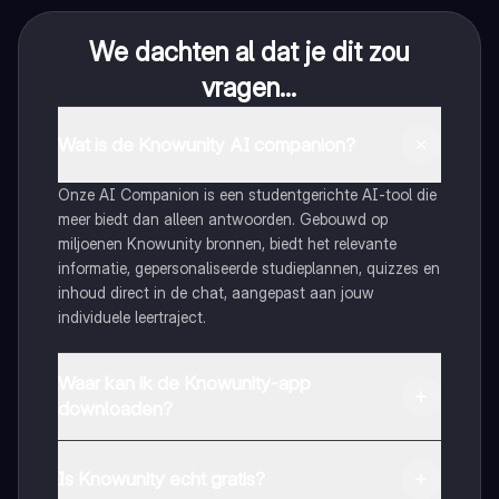
We dachten al dat je dit zou
vragen...
Wat is de Knowunity AI companion?
Onze AI Companion is een studentgerichte AI-tool die
meer biedt dan alleen antwoorden. Gebouwd op
miljoenen Knowunity bronnen, biedt het relevante
informatie, gepersonaliseerde studieplannen, quizzes en
inhoud direct in de chat, aangepast aan jouw
individuele leertraject.
Waar kan ik de Knowunity-app
downloaden?
Je kunt de app downloaden via Google Play Store en
Apple App Store.
Is Knowunity echt gratis?