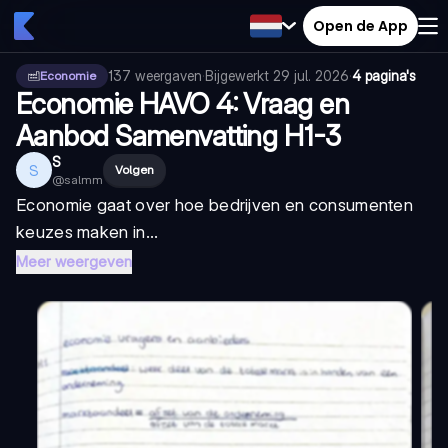
Open de App
137
weergaven
·
Bijgewerkt
29 jul. 2026
·
4 pagina's
Economie
Economie HAVO 4: Vraag en
Aanbod Samenvatting H1-3
S
S
Volgen
@
salmm
Economie gaat over hoe bedrijven en consumenten
keuzes maken in...
Meer weergeven