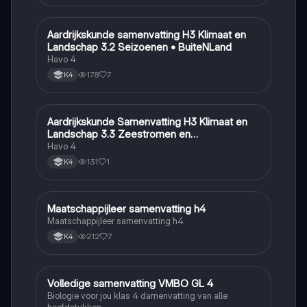
Aardrijkskunde samenvatting H3 Klimaat en
Aardrijkskunde
Landschap 3.2 Seizoenen • BuiteNLand
Havo 4
178
7
K4
Aardrijkskunde Samenvatting H3 Klimaat en
Aardrijkskunde
Landschap 3.3 Zeestromen en
Klimaatgebieden • BuiteNLand
Havo 4
131
1
K4
Maatschappijleer samenvatting h4
Maatschappijleer
Maatschappijleer samenvatting h4
212
7
K4
Volledige samenvatting VMBO GL 4
Biologie
Biologie voor jou klas 4 damenvatting van alle