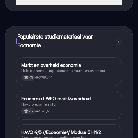
Dat klopt! Geniet van gratis toegang tot leerinhoud,
maak contact met medestudenten en krijg directe hulp.
Alles binnen handbereik!
Populairste studiemateriaal voor
9
Economie
Markt en overheid economie
Economie
Hele samenvatting economie markt en overheid
278
10
K5
Economie LWEO markt&overheid
Economie
Havo 5 examen stof
137
6
K5
HAVO 4/5 //Economie// Module 5 H.1/2
Economie
Aantekeningen over spelthorie en het