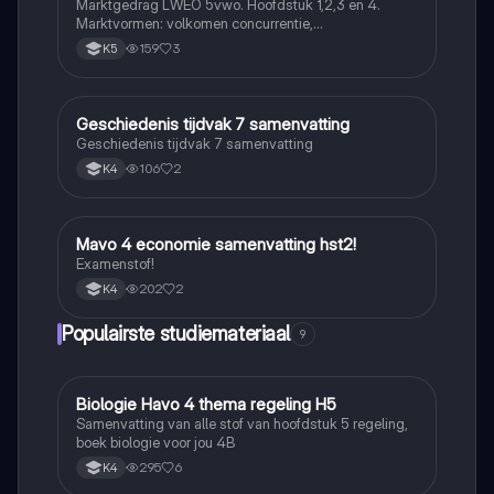
Marktgedrag LWEO 5vwo. Hoofdstuk 1,2,3 en 4.
Marktvormen: volkomen concurrentie,
monopolistische concurrentie, oligopolie en monopolie
159
3
K5
Geschiedenis tijdvak 7 samenvatting
Economie
Geschiedenis tijdvak 7 samenvatting
106
2
K4
Mavo 4 economie samenvatting hst2!
Economie
Examenstof!
202
2
K4
Populairste studiemateriaal
9
Biologie Havo 4 thema regeling H5
Biologie
Samenvatting van alle stof van hoofdstuk 5 regeling,
boek biologie voor jou 4B
295
6
K4