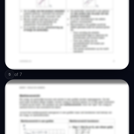
of
7
5