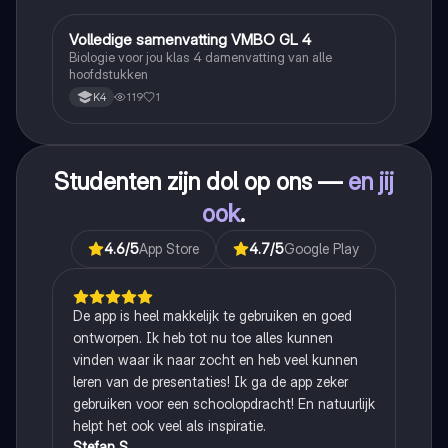
Volledige samenvatting VMBO GL 4
Biologie
Biologie voor jou klas 4 damenvatting van alle
hoofdstukken
119
1
K4
Studenten zijn dol op ons —
en jij
ook
.
4.6
/5
App Store
4.7
/5
Google Play
De app is heel makkelijk te gebruiken en goed
ontworpen. Ik heb tot nu toe alles kunnen
vinden waar ik naar zocht en heb veel kunnen
leren van de presentaties! Ik ga de app zeker
gebruiken voor een schoolopdracht! En natuurlijk
helpt het ook veel als inspiratie.
Stefan S