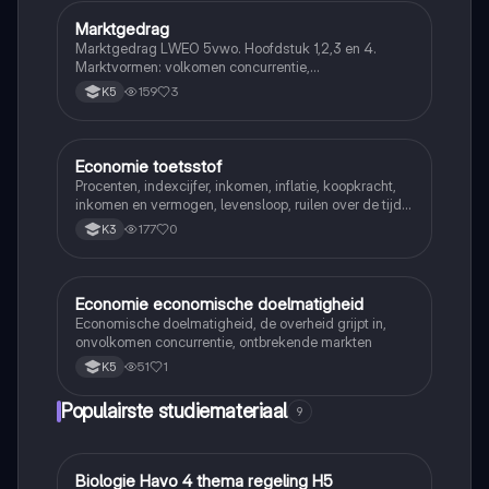
Marktgedrag
Economie
Marktgedrag LWEO 5vwo. Hoofdstuk 1,2,3 en 4.
Marktvormen: volkomen concurrentie,
monopolistische concurrentie, oligopolie en monopolie
159
3
K5
Economie toetsstof
Economie
Procenten, indexcijfer, inkomen, inflatie, koopkracht,
inkomen en vermogen, levensloop, ruilen over de tijd,
rente (interest), spaarrekening en spaardeposito,
177
0
K3
particuliere verzekeringen, averechtse selectie, moral
hazard
Economie economische doelmatigheid
Economie
Economische doelmatigheid, de overheid grijpt in,
onvolkomen concurrentie, ontbrekende markten
51
1
K5
Populairste studiemateriaal
9
Biologie Havo 4 thema regeling H5
Biologie