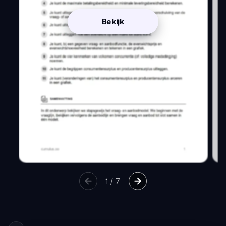
Bekijk
1
/
7