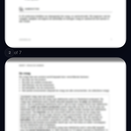
of
7
2