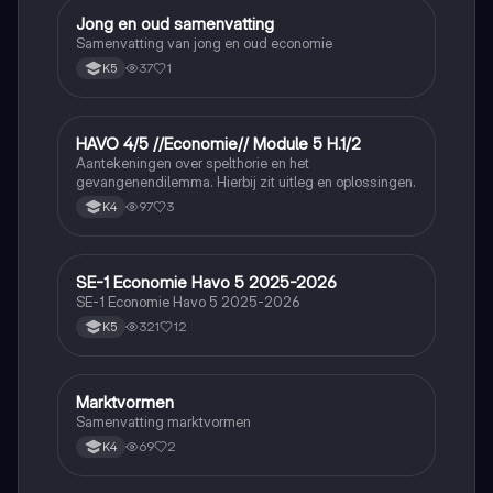
Jong en oud samenvatting
Economie
Samenvatting van jong en oud economie
37
1
K5
HAVO 4/5 //Economie// Module 5 H.1/2
Economie
Aantekeningen over spelthorie en het
gevangenendilemma. Hierbij zit uitleg en oplossingen.
97
3
K4
SE-1 Economie Havo 5 2025-2026
Economie
SE-1 Economie Havo 5 2025-2026
321
12
K5
Marktvormen
Economie
Samenvatting marktvormen
69
2
K4