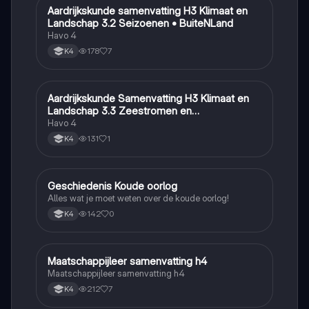
Aardrijkskunde samenvatting H3 Klimaat en
Aardrijkskunde
Landschap 3.2 Seizoenen • BuiteNLand
Havo 4
178
7
K4
Aardrijkskunde Samenvatting H3 Klimaat en
Aardrijkskunde
Landschap 3.3 Zeestromen en
Klimaatgebieden • BuiteNLand
Havo 4
131
1
K4
Geschiedenis Koude oorlog
Geschiedenis
Alles wat je moet weten over de koude oorlog!
142
0
K4
Maatschappijleer samenvatting h4
Maatschappijleer
Maatschappijleer samenvatting h4
212
7
K4