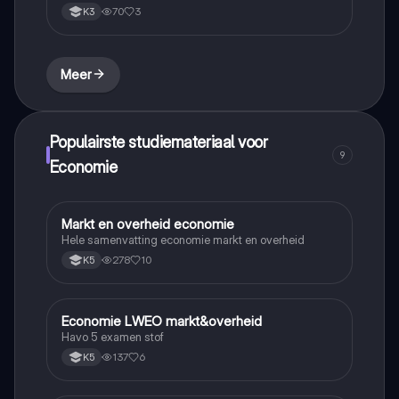
70
3
K3
Meer
Populairste studiemateriaal voor
9
Economie
Markt en overheid economie
Economie
Hele samenvatting economie markt en overheid
278
10
K5
Economie LWEO markt&overheid
Economie
Havo 5 examen stof
137
6
K5