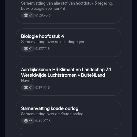
Samenvatting van alle stof van hoofdstuk 5 regeling,
boek biologie voor jou 4B
295
6
K4
Biologie hoofdstuk 4
Biologie
Samenvatting over sex en dingetjes
177
8
K4
Aardrijkskunde H3 Klimaat en Landschap 3.1
Aardrijkskunde
Wereldwijde Luchtstromen • BuiteNLand
Havo 4
191
3
K4
Samenvatting koude oorlog
Geschiedenis
Samenvatting over de Koude oorlog
149
3
K3