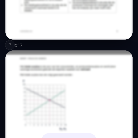
of
7
7