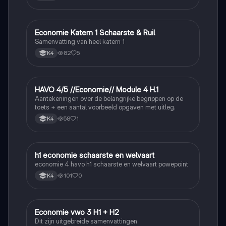
Economie Katern 1 Schaarste & Ruil
Economie
Samenvatting van heel katern 1
82
5
K4
HAVO 4/5 //Economie// Module 4 H.1
Economie
Aantekeningen over de belangrijke begrippen op de
toets + een aantal voorbeeld opgaven met uitleg.
58
1
K4
h1 economie schaarste en welvaart
Economie
economie 4 havo h1 schaarste en welvaart powepoint
101
0
K4
Economie vwo 3 H1 + H2
Economie
Dit zijn uitgebreide samenvattingen