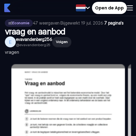
Open de App
47
weergaven
·
Bijgewerkt
19 jul. 2026
·
7 pagina's
Economie
vraag en aanbod
evavandenberg256
E
Volgen
@
evavandenberg25
vragen