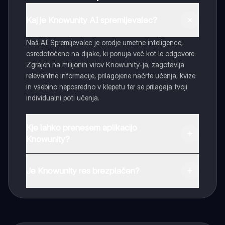
Kaj je Knowunity AI spremljevalec?
Naš AI Spremljevalec je orodje umetne inteligence,
osredotočeno na dijake, ki ponuja več kot le odgovore.
Zgrajen na milijonih virov Knowunity-ja, zagotavlja
relevantne informacije, prilagojene načrte učenja, kvize
in vsebino neposredno v klepetu ter se prilagaja tvoji
individualni poti učenja.
Kje lahko prenesem aplikacijo
Knowunity?
Aplikacijo lahko preneseš iz Google Play Store ali Apple
App Store.
Je Knowunity res brezplačen?
Tako je! Uživaj v brezplačnem dostopu do učnih vsebin,
se povezuj s sošolci in dobi takojšnjo pomoč – vse na
dosegu roke.