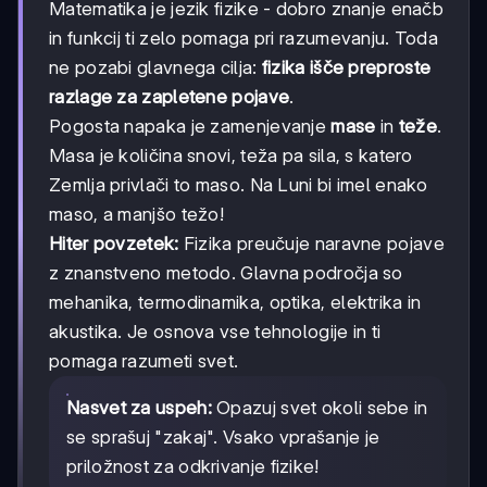
Matematika je jezik fizike - dobro znanje enačb
in funkcij ti zelo pomaga pri razumevanju. Toda
ne pozabi glavnega cilja:
fizika išče preproste
razlage za zapletene pojave
.
Pogosta napaka je zamenjevanje
mase
in
teže
.
Masa je količina snovi, teža pa sila, s katero
Zemlja privlači to maso. Na Luni bi imel enako
maso, a manjšo težo!
Hiter povzetek:
Fizika preučuje naravne pojave
z znanstveno metodo. Glavna področja so
mehanika, termodinamika, optika, elektrika in
akustika. Je osnova vse tehnologije in ti
pomaga razumeti svet.
Nasvet za uspeh:
Opazuj svet okoli sebe in
se sprašuj "zakaj". Vsako vprašanje je
priložnost za odkrivanje fizike!