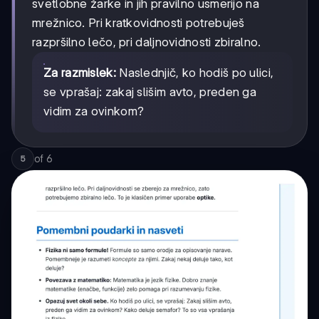
svetlobne žarke in jih pravilno usmerijo na
mrežnico. Pri kratkovidnosti potrebuješ
razpršilno lečo, pri daljnovidnosti zbiralno.
Za razmislek:
Naslednjič, ko hodiš po ulici,
se vprašaj: zakaj slišim avto, preden ga
vidim za ovinkom?
of
6
5