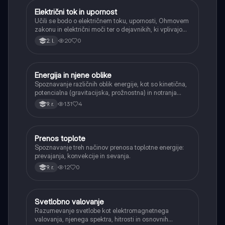
Električni tok in upornost
Fizika
Učili se bodo o električnem toku, upornosti, Ohmovem
zakonu in električni moči ter o dejavnikih, ki vplivajo
na upornost vodnikov (dolžina, presek, material,
20
0
2. l.
temperatura).
Energija in njene oblike
Fizika
Spoznavanje različnih oblik energije, kot so kinetična,
potencialna (gravitacijska, prožnostna) in notranja
energija.
131
4
9. r.
Prenos toplote
Fizika
Spoznavanje treh načinov prenosa toplotne energije:
prevajanja, konvekcije in sevanja.
12
0
9. r.
Svetlobno valovanje
Fizika
Razumevanje svetlobe kot elektromagnetnega
valovanja, njenega spektra, hitrosti in osnovnih