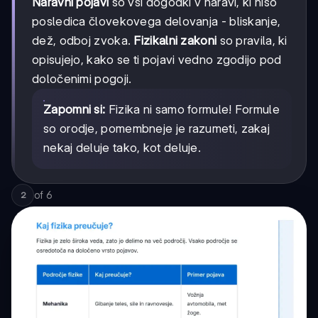
Naravni pojavi
so vsi dogodki v naravi, ki niso
posledica človekovega delovanja - bliskanje,
dež, odboj zvoka.
Fizikalni zakoni
so pravila, ki
opisujejo, kako se ti pojavi vedno zgodijo pod
določenimi pogoji.
Zapomni si:
Fizika ni samo formule! Formule
so orodje, pomembneje je razumeti, zakaj
nekaj deluje tako, kot deluje.
of
6
2