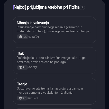
Najbolj priljubljena vsebina pri Fizika
9
Nihanje in valovanje
Fizika
Preučevanje harmoničnega nihanja (vzmetno in
matematično nihalo), dušenega in prisilnega nihanja
ter osnovnih lastnosti valovanja.
82
1
4. l.
Tlak
Fizika
Definicija tlaka, enote in izračunavanje tlaka, ki ga
povzročajo trdna telesa na podlago.
50
1
9. r.
Trenje
Fizika
Spoznavanje sile trenja, ki nasprotuje gibanju, in
njenega pomena v vsakdanjem življenju.
51
1
9. r.