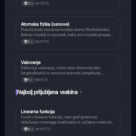
pojavov, kot so odboj, lom (Snellov zakon) in popolni
13
0
3. l.
notranji odboj.
Atomska fizika (osnove)
Fizika
Preučili bodo osnovne modele atoma (Rutherfordov,
Bohrov model) in razumeli, kako so ti modeli prispevali
k razumevanju strukture snovi in nastanka atomskih
27
0
2. l.
spektrov.
Valovanje
Fizika
Definicija valovanja, vrste valov (transverzalni,
longitudinalni) in osnovne lastnosti (amplituda,
valovna dolžina, frekvenca, hitrost).
51
0
9. r.
Najbolj priljubljena vsebina
9
Linearna funkcija
Matematika
Uvod v linearno funkcijo, njen graf (premica),
določanje smernega koeficienta in začetne vrednosti.
Učenci bodo znali narisati graf linearne funkcije.
201
2
8. r.