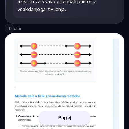
fizike in za vsako povedati primer iz
vsakdanjega življenja.
of
6
3
Poglej