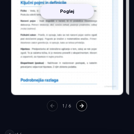
Poglej
1
/
6