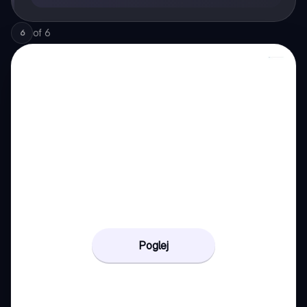
of
6
6
Poglej