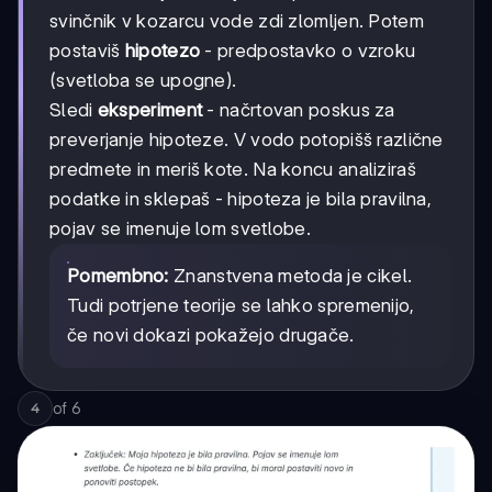
svinčnik v kozarcu vode zdi zlomljen. Potem
postaviš
hipotezo
- predpostavko o vzroku
(svetloba se upogne).
Sledi
eksperiment
- načrtovan poskus za
preverjanje hipoteze. V vodo potopišš različne
predmete in meriš kote. Na koncu analiziraš
podatke in sklepaš - hipoteza je bila pravilna,
pojav se imenuje lom svetlobe.
Pomembno:
Znanstvena metoda je cikel.
Tudi potrjene teorije se lahko spremenijo,
če novi dokazi pokažejo drugače.
of
6
4