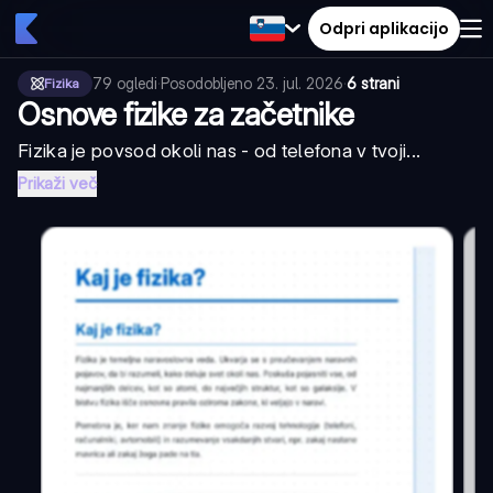
Odpri aplikacijo
79
ogledi
·
Posodobljeno
23. jul. 2026
·
6 strani
Fizika
Osnove fizike za začetnike
Fizika je povsod okoli nas - od telefona v tvoji...
Prikaži več