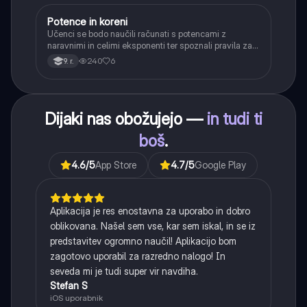
Potence in koreni
Matematika
Učenci se bodo naučili računati s potencami z
naravnimi in celimi eksponenti ter spoznali pravila za
računanje z njimi. Obravnavali bodo kvadratne in
240
6
9. r.
kubične korene ter delno korenjenje in racionalizacijo
imenovalca.
Dijaki nas obožujejo —
in tudi ti
boš
.
4.6
/5
App Store
4.7
/5
Google Play
Aplikacija je res enostavna za uporabo in dobro
oblikovana. Našel sem vse, kar sem iskal, in se iz
predstavitev ogromno naučil! Aplikacijo bom
zagotovo uporabil za razredno nalogo! In
seveda mi je tudi super vir navdiha.
Stefan S
iOS uporabnik