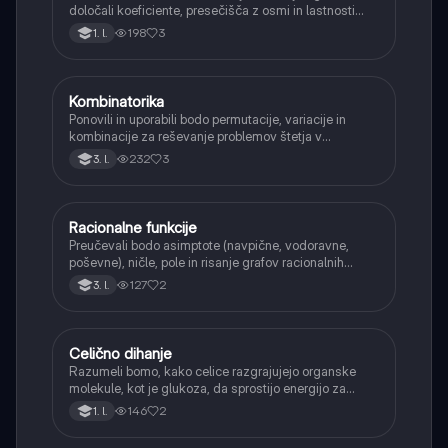
določali koeficiente, presečišča z osmi in lastnosti
(naraščanje/padanje).
198
3
1. l.
Kombinatorika
Matematika
Ponovili in uporabili bodo permutacije, variacije in
kombinacije za reševanje problemov štetja v
verjetnosti.
232
3
3. l.
Racionalne funkcije
Matematika
Preučevali bodo asimptote (navpične, vodoravne,
poševne), ničle, pole in risanje grafov racionalnih
funkcij.
127
2
3. l.
Celično dihanje
Biologija
Razumeli bomo, kako celice razgrajujejo organske
molekule, kot je glukoza, da sprostijo energijo za
svoje delovanje.
146
2
1. l.