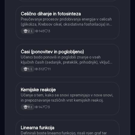
Celično dihanje in fotosinteza
Naravoslovje
Preučevanje procesov pridobivanja energije v celicah
(glikoliza, Krebsov cikel, oksidativna fosforilacija) in
pretvorbe svetlobne energije v kemično energijo
145
3
2. l.
(fotosinteza).
Časi (ponovitev in poglobljeno)
Angleščina
Učenci bodo ponovili in poglobili znanje o vseh
ključnih časih (sedanjik, preteklik, prihodnjik), vključno
s Perfect tenses (Present Perfect Continuous, Past
312
11
1. l.
Perfect, Future Perfect) in njihovo uporabo.
Kemijske reakcije
Naravoslovje
Učenje o tem, kako se snovi spreminjajo v nove snovi,
in prepoznavanje različnih vrst kemijskih reakcij.
147
3
9. r.
Linearna funkcija
Matematika
Definirali boste linearno funkcijo, risali njen graf ter