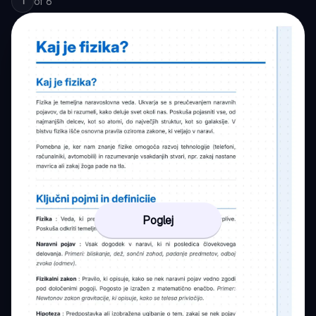
of
6
1
Poglej