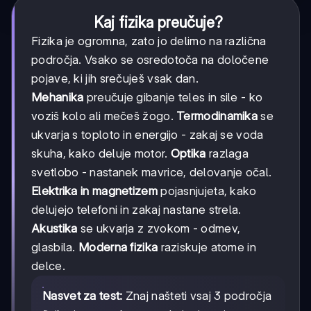
Kaj fizika preučuje?
Fizika je ogromna, zato jo delimo na različna
področja. Vsako se osredotoča na določene
pojave, ki jih srečuješ vsak dan.
Mehanika
preučuje gibanje teles in sile - ko
voziš kolo ali mečeš žogo.
Termodinamika
se
ukvarja s toploto in energijo - zakaj se voda
skuha, kako deluje motor.
Optika
razlaga
svetlobo - nastanek mavrice, delovanje očal.
Elektrika in magnetizem
pojasnjujeta, kako
delujejo telefoni in zakaj nastane strela.
Akustika
se ukvarja z zvokom - odmev,
glasbila.
Moderna fizika
raziskuje atome in
delce.
Nasvet za test:
Znaj našteti vsaj 3 področja