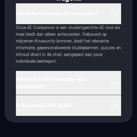
Wat is de Knowunity AI companion?
Onze AI Companion is een studentgerichte AI-tool die
meer biedt dan alleen antwoorden. Gebouwd op
miljoenen Knowunity bronnen, biedt het relevante
informatie, gepersonaliseerde studieplannen, quizzes en
inhoud direct in de chat, aangepast aan jouw
individuele leertraject.
Waar kan ik de Knowunity-app
downloaden?
Je kunt de app downloaden via Google Play Store en
Apple App Store.
Is Knowunity echt gratis?
Dat klopt! Geniet van gratis toegang tot leerinhoud,
maak contact met medestudenten en krijg directe hulp.
Alles binnen handbereik!