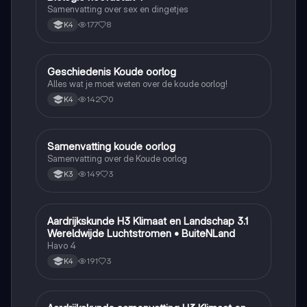
Samenvatting over sex en dingetjes
177
8
K4
Geschiedenis Koude oorlog
Geschiedenis
Alles wat je moet weten over de koude oorlog!
142
0
K4
Samenvatting koude oorlog
Geschiedenis
Samenvatting over de Koude oorlog
149
3
K3
Aardrijkskunde H3 Klimaat en Landschap 3.1
Aardrijkskunde
Wereldwijde Luchtstromen • BuiteNLand
Havo 4
191
3
K4