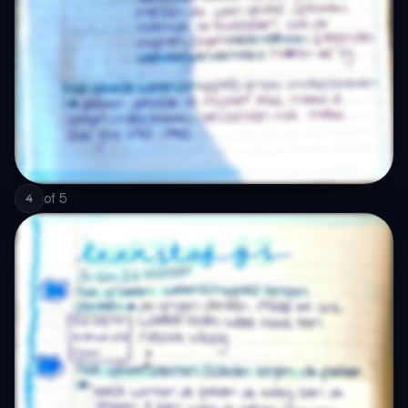
of
5
4