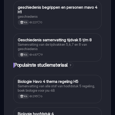
geschiedenis begrippen en personen mavo 4
Geschiedenis
H1
geschiedenis
221
0
K4
Geschiedenis samenvatting tijdvak 5 t/m 8
Geschiedenis
Samenvatting van de tijdvakken 5,6,7 en 8 van
geschiedenis
487
9
K4
Populairste studiemateriaal
9
Biologie Havo 4 thema regeling H5
Biologie
Samenvatting van alle stof van hoofdstuk 5 regeling,
boek biologie voor jou 4B
295
6
K4
Biologie hoofdstuk 4
Biologie