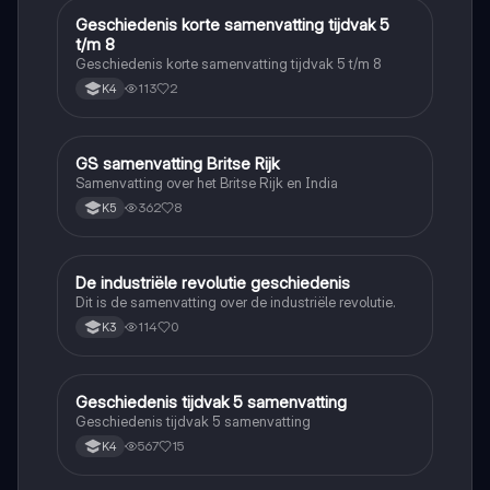
Geschiedenis korte samenvatting tijdvak 5
Geschiedenis
t/m 8
Geschiedenis korte samenvatting tijdvak 5 t/m 8
113
2
K4
GS samenvatting Britse Rijk
Geschiedenis
Samenvatting over het Britse Rijk en India
362
8
K5
De industriële revolutie geschiedenis
Geschiedenis
Dit is de samenvatting over de industriële revolutie.
114
0
K3
Geschiedenis tijdvak 5 samenvatting
Geschiedenis
Geschiedenis tijdvak 5 samenvatting
567
15
K4