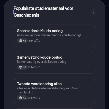
Populairste studiemateriaal voor
9
Geschiedenis
Geschiedenis Koude oorlog
Geschiedenis
Alles wat je moet weten over de koude oorlog!
142
0
K4
Samenvatting koude oorlog
Geschiedenis
Samenvatting over de Koude oorlog
149
3
K3
Tweede wereldoorlog alles
Geschiedenis
alles over de tweede wereldoorlog van 3vwo
hoofdstuk 3
193
4
K3