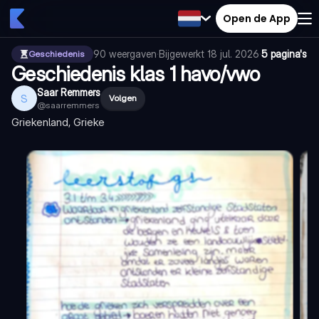
Open de App
90
weergaven
·
Bijgewerkt
18 jul. 2026
·
5 pagina's
Geschiedenis
Geschiedenis klas 1 havo/vwo
Saar Remmers
S
Volgen
@
saarremmers
Griekenland, Grieke