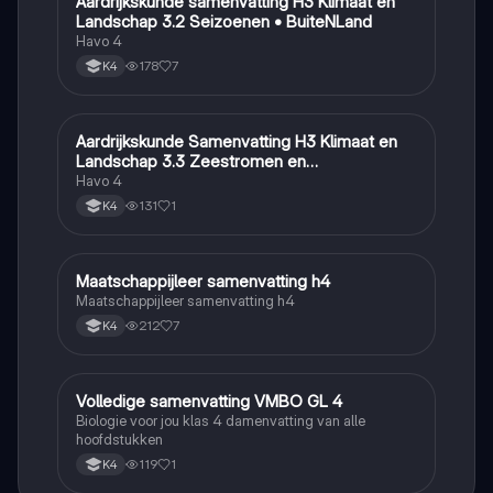
Aardrijkskunde samenvatting H3 Klimaat en
Aardrijkskunde
Landschap 3.2 Seizoenen • BuiteNLand
Havo 4
178
7
K4
Aardrijkskunde Samenvatting H3 Klimaat en
Aardrijkskunde
Landschap 3.3 Zeestromen en
Klimaatgebieden • BuiteNLand
Havo 4
131
1
K4
Maatschappijleer samenvatting h4
Maatschappijleer
Maatschappijleer samenvatting h4
212
7
K4
Volledige samenvatting VMBO GL 4
Biologie
Biologie voor jou klas 4 damenvatting van alle
hoofdstukken
119
1
K4