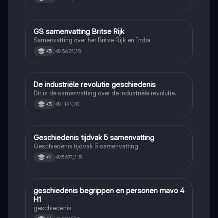
GS samenvatting Britse Rijk
Geschiedenis
Samenvatting over het Britse Rijk en India
362
8
K5
De industriële revolutie geschiedenis
Geschiedenis
Dit is de samenvatting over de industriële revolutie.
114
0
K3
Geschiedenis tijdvak 5 samenvatting
Geschiedenis
Geschiedenis tijdvak 5 samenvatting
567
15
K4
geschiedenis begrippen en personen mavo 4
Geschiedenis
H1
geschiedenis