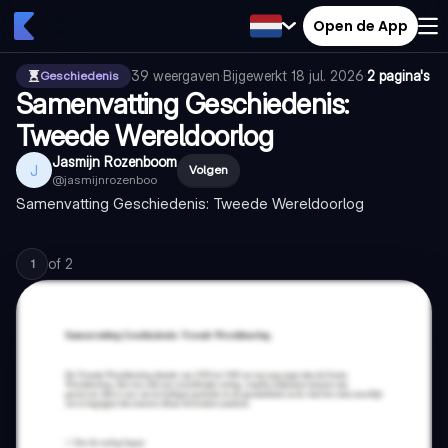
Open de App
39
weergaven
·
Bijgewerkt
18 jul. 2026
·
2 pagina's
Geschiedenis
Samenvatting Geschiedenis:
Tweede Wereldoorlog
Jasmijn Rozenboom
J
Volgen
@
jasmijnrozenboo
Samenvatting Geschiedenis: Tweede Wereldoorlog
of
2
1