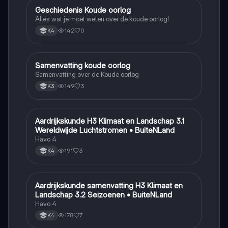
Geschiedenis Koude oorlog
Geschiedenis
Alles wat je moet weten over de koude oorlog!
142
0
K4
Samenvatting koude oorlog
Geschiedenis
Samenvatting over de Koude oorlog
149
3
K3
Aardrijkskunde H3 Klimaat en Landschap 3.1
Aardrijkskunde
Wereldwijde Luchtstromen • BuiteNLand
Havo 4
191
3
K4
Aardrijkskunde samenvatting H3 Klimaat en
Aardrijkskunde
Landschap 3.2 Seizoenen • BuiteNLand
Havo 4
178
7
K4