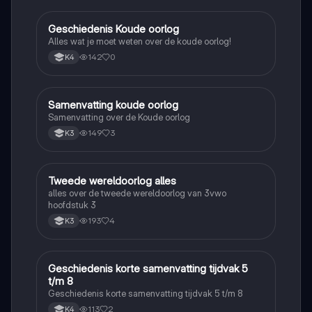
Geschiedenis Koude oorlog
Geschiedenis
Alles wat je moet weten over de koude oorlog!
142
0
K4
Samenvatting koude oorlog
Geschiedenis
Samenvatting over de Koude oorlog
149
3
K3
Tweede wereldoorlog alles
Geschiedenis
alles over de tweede wereldoorlog van 3vwo
hoofdstuk 3
193
4
K3
Geschiedenis korte samenvatting tijdvak 5
Geschiedenis
t/m 8
Geschiedenis korte samenvatting tijdvak 5 t/m 8
113
2
K4