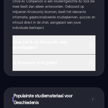
Onze AI Companion is een studentgerichte AI-tool die
meer biedt dan alleen antwoorden. Gebouwd op
miljoenen Knowunity bronnen, biedt het relevante
informatie, gepersonaliseerde studieplannen, quizzes en
inhoud direct in de chat, aangepast aan jouw
individuele leertraject.
Waar kan ik de Knowunity-app
downloaden?
Je kunt de app downloaden via Google Play Store en
Apple App Store.
Is Knowunity echt gratis?
Dat klopt! Geniet van gratis toegang tot leerinhoud,
maak contact met medestudenten en krijg directe hulp.
Alles binnen handbereik!
Populairste studiemateriaal voor
9
Geschiedenis