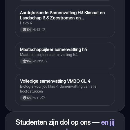
Aardrijkskunde Samenvatting H3 Klimaat en
Aardrijkskunde
Landschap 3.3 Zeestromen en
Klimaatgebieden • BuiteNLand
Havo 4
131
1
K4
Maatschappijleer samenvatting h4
Maatschappijleer
Maatschappijleer samenvatting h4
212
7
K4
Volledige samenvatting VMBO GL 4
Biologie
Biologie voor jou klas 4 damenvatting van alle
hoofdstukken
119
1
K4
Studenten zijn dol op ons —
en jij