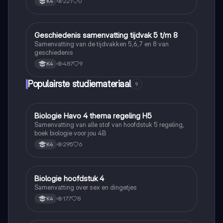
221
0
K4
Geschiedenis samenvatting tijdvak 5 t/m 8
Geschiedenis
Samenvatting van de tijdvakken 5,6,7 en 8 van
geschiedenis
487
9
K4
Populairste studiemateriaal
9
Biologie Havo 4 thema regeling H5
Biologie
Samenvatting van alle stof van hoofdstuk 5 regeling,
boek biologie voor jou 4B
295
6
K4
Biologie hoofdstuk 4
Biologie
Samenvatting over sex en dingetjes
177
8
K4