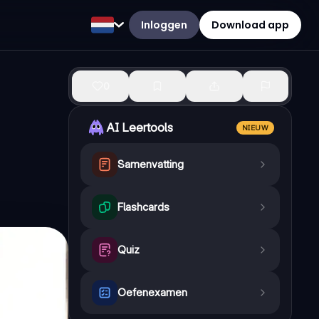
Inloggen
Download app
0
AI Leertools
NIEUW
Samenvatting
Flashcards
Quiz
Oefenexamen