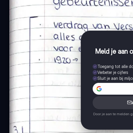
Meld je aan o
Toegang tot alle 
Verbeter je cijfers
Sluit je aan bij mil
Door je aan te melden 