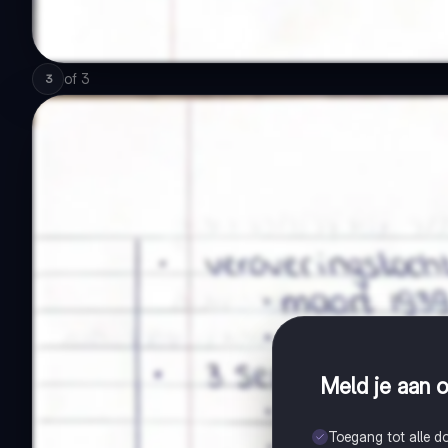
of
3
3
Meld je aan o
Toegang tot alle 