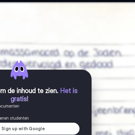
m de inhoud te zien
.
Het is
gratis!
documenten
joenen studenten