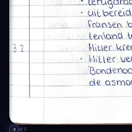
of
3
2