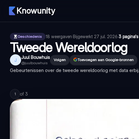
Knowunity
18
weergaven
·
Bijgewerkt
27 jul. 2026
·
3 pagina's
Geschiedenis
Tweede Wereldoorlog
Juul Bouwhuis
J
Volgen
Toevoegen aan Google-bronnen
@
juulbouwhuis
Gebeurtenissen over de tweede wereldoorlog met data erbij. 
of
3
1