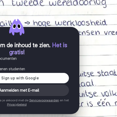
m de inhoud te zien
.
Het is
gratis!
documenten
joenen studenten
Aanmelden met E-mail
ga je akkoord met de
Servicevoorwaarden
en het
Privacybeleid