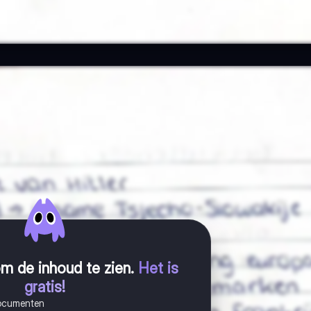
m de inhoud te zien
.
Het is
gratis!
documenten