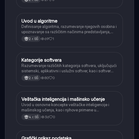
Uvod u algoritme
Informatika
Definisanje algoritma, razumevanje njegovih osobina i
upoznavanje sa različitim načinima predstavljanja,
kao što su pseudokod i dijagram toka.
69
1
2. r. SŠ
Kategorije softvera
Informatika
Razumevanje različitih kategorija softvera, uključujući
sistemski, aplikativni i uslužni softver, kao i softver
otvorenog koda.
80
0
2. r. SŠ
Veštačka inteligencija i mašinsko učenje
Informatika
Uvod u osnovne koncepte veštačke inteligencije i
mašinskog učenja, kao i njihove primene u
svakodnevnom životu i industriji.
36
0
4. r. SŠ
Grafički prikaz podataka
Informatika