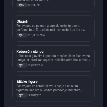
911
15
8. r.
Glagoli
Srpski jezik
Ponavljaće se poznati glagolski oblici (prezent,
perfekat, futur I), a učiće se i novi oblici kao što su
aorist, imperfekat, pluskvamperfekat, futur II, kao i
3,882
132
7. r.
glagolski prilozi i pridevi.
Rečenični članovi
Srpski jezik
Učiće se o glavnim i sporednim rečeničnim članovima
(subjekat, predikat, objekat, priloške odredbe, atribut,
apozicija) i njihovoj funkciji.
1,885
67
7. r.
Stilske figure
Srpski jezik
Ponavljaće se i produbljivati znanje o stilskim
figurama kao što su epitet, poređenje, metafora,
personifikacija, hiperbola, onomatopeja, aliteracija i
787
23
7. r.
asonanca, razumevajući njihovu ulogu u tekstu.