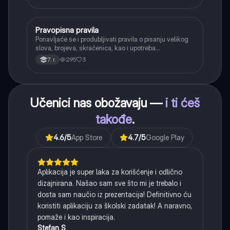
(npr. jednačenje suglasnika po zvučnosti i mestu
tvorbe).
Pravopisna pravila
Srpski jezik
Ponavljaće se i produbljivati pravila o pisanju velikog
slova, brojeva, skraćenica, kao i upotreba
interpunkcije, sa posebnim fokusom na zarez u
295
3
7. r.
složenoj rečenici.
Učenici nas obožavaju —
i ti ćeš
takođe
.
4.6
/5
App Store
4.7
/5
Google Play
Aplikacija je super laka za korišćenje i odlično
dizajnirana. Našao sam sve što mi je trebalo i
dosta sam naučio iz prezentacija! Definitivno ću
koristiti aplikaciju za školski zadatak! A naravno,
pomaže i kao inspiracija.
Stefan S