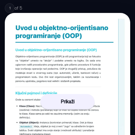
of
5
1
Prikaži