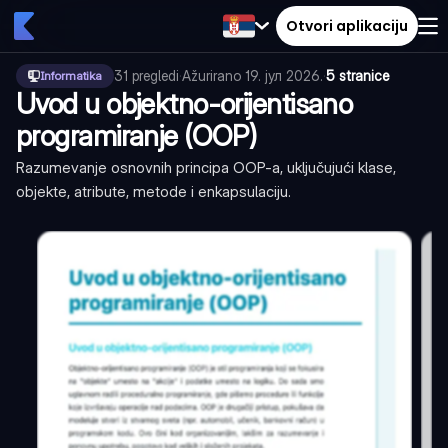
Otvori aplikaciju
31
pregledi
·
Ažurirano
19. јул 2026.
·
5 stranice
Informatika
Uvod u objektno-orijentisano
programiranje (OOP)
Razumevanje osnovnih principa OOP-a, uključujući klase,
objekte, atribute, metode i enkapsulaciju.