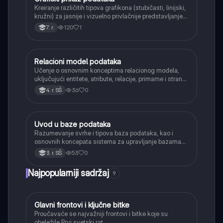
Kreiranje različitih tipova grafikona (stubičasti, linijski,
kružni) za jasnije i vizuelno privlačnije predstavljanje
podataka.
120
1
7. r.
Relacioni model podataka
Informatika
Učenje o osnovnim konceptima relacionog modela,
uključujući entitete, atribute, relacije, primarne i strane
ključeve.
36
0
4. r. SŠ
Uvod u baze podataka
Informatika
Razumevanje svrhe i tipova baza podataka, kao i
osnovnih koncepata sistema za upravljanje bazama
podataka (DBMS).
53
0
3. r. SŠ
Najpopularniji sadržaj
9
Glavni frontovi i ključne bitke
Istorija
Proučavaće se najvažniji frontovi i bitke koje su
obeležile Prvi svetski rat.