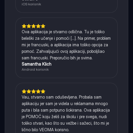
iOS korisnik
Ova aplikacija je stvarno odlična. Tu je toliko
beleški za učenje i pomoći [...]. Na primer, problem
mi je francuski, a aplikacija ima toliko opcija za
pomoć. Zahvaljujući ovoj aplikaciji, poboljšao
sam francuski. Preporučio bih je svima.
Samantha Klich
Android korisnik
Vau, stvarno sam oduševljena. Probala sam
aplikaciju jer sam je videla u reklamama mnogo
puta i bila sam potpuno šokirana. Ova aplikacija
je POMOĆ koju želiš za školu i pre svega, nudi
toliko stvari, kao što su vežbe i sažeci, što mi je
lično bilo VEOMA korisno.