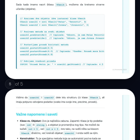
of
5
5