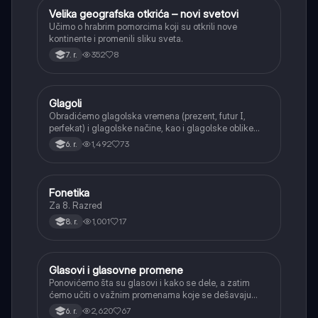
Velika geografska otkrića – novi svetovi
Istorija
Učimo o hrabrim pomorcima koji su otkrili nove
kontinente i promenili sliku sveta.
352
8
7. r.
Glagoli
Srpski jezik
Obradićemo glagolska vremena (prezent, futur I,
perfekat) i glagolske načine, kao i glagolske oblike
(infinitiv, glagolski pridevi i prilozi) i glagolski vid
1,492
73
6. r.
(svršeni i nesvršeni).
Fonetika
Srpski jezik
Za 8. Razred
1,001
17
8. r.
Glasovi i glasovne promene
Srpski jezik
Ponovićemo šta su glasovi i kako se dele, a zatim
ćemo učiti o važnim promenama koje se dešavaju
kada se glasovi nađu jedan pored drugog u rečima
2,620
67
6. r.