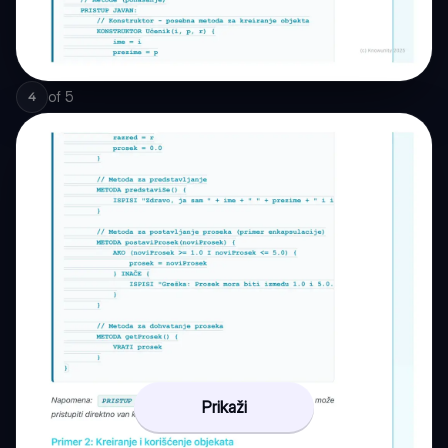
of
5
4
Prikaži