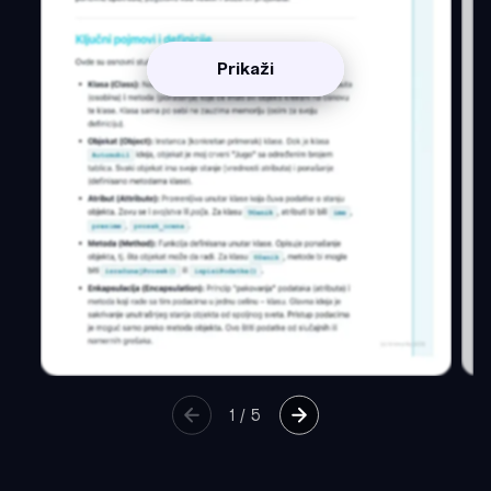
Prikaži
1
/
5