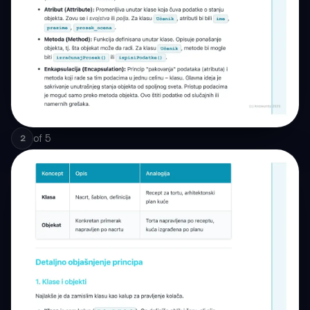
of
5
2