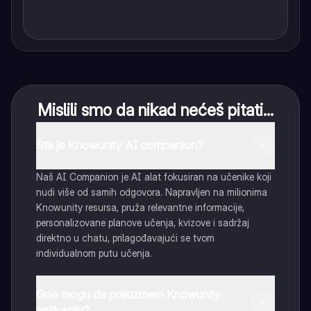
Mislili smo da nikad nećeš pitati...
Šta je Knowunity AI companion?
Naš AI Companion je AI alat fokusiran na učenike koji
nudi više od samih odgovora. Napravljen na milionima
Knowunity resursa, pruža relevantne informacije,
personalizovane planove učenja, kvizove i sadržaj
direktno u chatu, prilagođavajući se tvom
individualnom putu učenja.
Gde mogu da preuzmem Knowunity
aplikaciju?