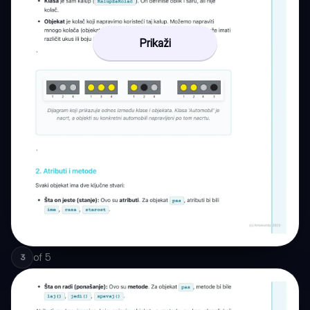
Prikaži
of
5
3