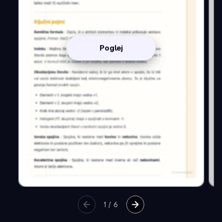
Poglej
1
/
6