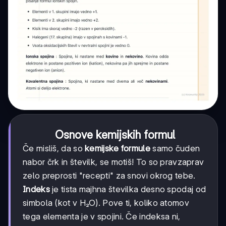
Osnove kemijskih formul
Če misliš, da so
kemijske formule
samo čuden
nabor črk in številk, se motiš! To so pravzaprav
zelo preprosti "recepti" za snovi okrog tebe.
Indeks
je tista majhna številka desno spodaj od
simbola (kot v H₂O). Pove ti, koliko atomov
tega elementa je v spojini. Če indeksa ni,