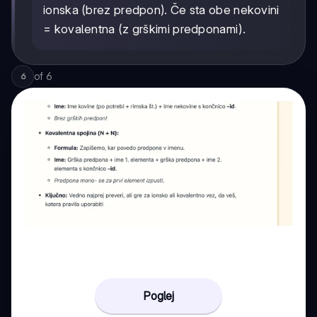
ionska (brez predpon). Če sta obe nekovini
= kovalentna (z grškimi predponami).
of
6
6
Poglej