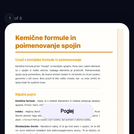
of
6
1
Poglej