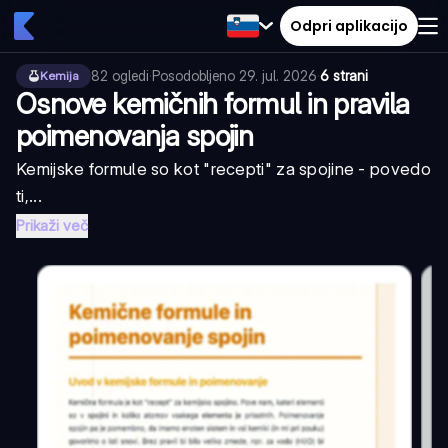
Odpri aplikacijo
82
ogledi
·
Posodobljeno
29. jul. 2026
·
6 strani
Kemija
Osnove kemičnih formul in pravila
poimenovanja spojin
Kemijske formule so kot "recepti" za spojine - povedo
ti,...
Prikaži več