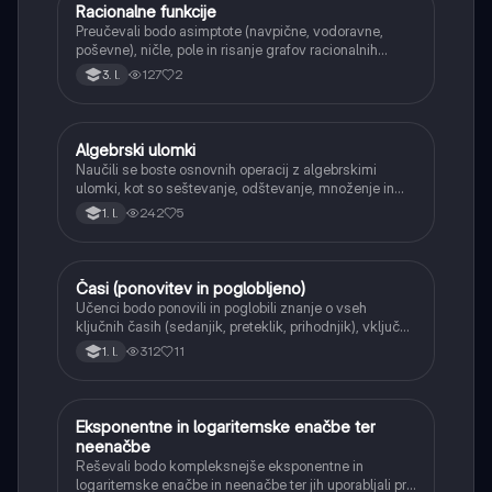
Racionalne funkcije
Matematika
Preučevali bodo asimptote (navpične, vodoravne,
poševne), ničle, pole in risanje grafov racionalnih
funkcij.
127
2
3. l.
Algebrski ulomki
Matematika
Naučili se boste osnovnih operacij z algebrskimi
ulomki, kot so seštevanje, odštevanje, množenje in
deljenje.
242
5
1. l.
Časi (ponovitev in poglobljeno)
Angleščina
Učenci bodo ponovili in poglobili znanje o vseh
ključnih časih (sedanjik, preteklik, prihodnjik), vključno
s Perfect tenses (Present Perfect Continuous, Past
312
11
1. l.
Perfect, Future Perfect) in njihovo uporabo.
Eksponentne in logaritemske enačbe ter
Matematika
neenačbe
Reševali bodo kompleksnejše eksponentne in
logaritemske enačbe in neenačbe ter jih uporabljali pri