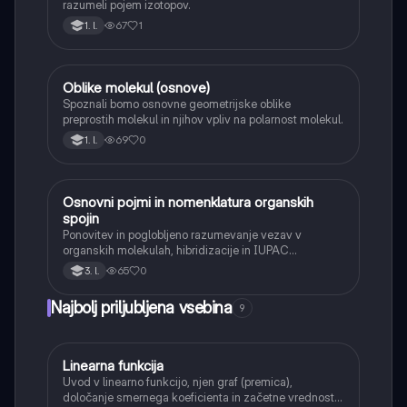
razumeli pojem izotopov.
67
1
1. l.
Oblike molekul (osnove)
Kemija
Spoznali bomo osnovne geometrijske oblike
preprostih molekul in njihov vpliv na polarnost molekul.
69
0
1. l.
Osnovni pojmi in nomenklatura organskih
Kemija
spojin
Ponovitev in poglobljeno razumevanje vezav v
organskih molekulah, hibridizacije in IUPAC
nomenklature za kompleksnejše spojine.
65
0
3. l.
Najbolj priljubljena vsebina
9
Linearna funkcija
Matematika
Uvod v linearno funkcijo, njen graf (premica),
določanje smernega koeficienta in začetne vrednosti.