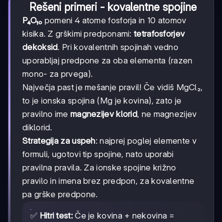
Rešeni primeri - kovalentne spojine
P₄O₁₀
pomeni 4 atome fosforja in 10 atomov
kisika. Z grškimi predponami:
tetrafosforjev
dekoksid
. Pri kovalentnih spojinah vedno
uporabljaj predpone za oba elementa (razen
mono- za prvega).
Največja past je mešanje pravil! Če vidiš MgCl₂,
to je ionska spojina (Mg je kovina), zato je
pravilno ime
magnezijev klorid
, ne magnezijev
diklorid.
Strategija za uspeh
: najprej poglej elemente v
formuli, ugotovi tip spojine, nato uporabi
pravilna pravila. Za ionske spojine križno
pravilo in imena brez predpon, za kovalentne
pa grške predpone.
✅
Hitri test:
Če je kovina + nekovina =