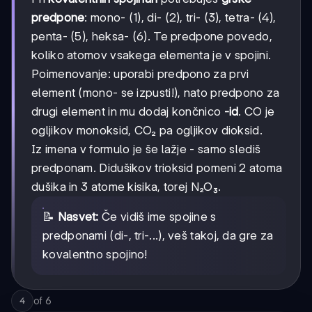
predpone
: mono- (1), di- (2), tri- (3), tetra- (4),
penta- (5), heksa- (6). Te predpone povedo,
koliko atomov vsakega elementa je v spojini.
Poimenovanje: uporabi predpono za prvi
element (mono- se izpusti!), nato predpono za
drugi element in mu dodaj končnico
-id
. CO je
ogljikov monoksid, CO₂ pa ogljikov dioksid.
Iz imena v formulo je še lažje - samo slediš
predponam. Didušikov trioksid pomeni 2 atoma
dušika in 3 atome kisika, torej N₂O₃.
📝
Nasvet:
Če vidiš ime spojine s
predponami (di-, tri-...), veš takoj, da gre za
kovalentno spojino!
of
6
4