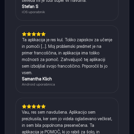
seveda mi je tudi super vir navdiha.
Stefan S
iOS uporabnik
Ta aplikacija je res kul. Toliko zapiskov za učenje
in pomoči [...]. Moj problemski predmet je na
primer francoščina, in aplikacija ima toliko
možnosti za pomoč. Zahvaljujoč tej aplikaciji
sem izboljšal svojo francoščino. Priporočil bi jo
vsem.
Samantha Klich
Android uporabnica
Vau, res sem navdušena. Aplikacijo sem
preizkusila, ker sem jo videla oglaševano večkrat,
in sem bila popolnoma presenečena. Ta
aplikacija je POMOČ, ki jo rabiš za šolo, in