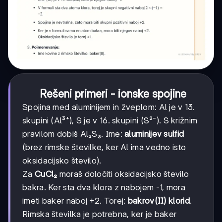
Rešeni primeri - ionske spojine
Spojina med aluminijem in žveplom: Al je v 13.
skupini (Al³⁺), S je v 16. skupini (S²⁻). S križnim
pravilom dobiš Al₂S₃. Ime:
aluminijev sulfid
(brez rimske številke, ker Al ima vedno isto
oksidacijsko število).
Za
CuCl₂
moraš določiti oksidacijsko število
bakra. Ker sta dva klora z nabojem -1, mora
imeti baker naboj +2. Torej:
bakrov(II) klorid
.
Rimska številka je potrebna, ker je baker