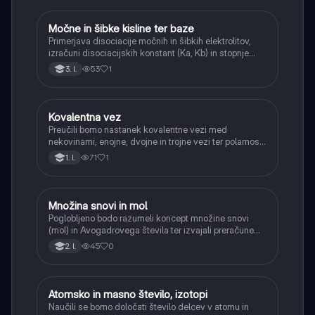
Močne in šibke kisline ter baze
Kemija
Primerjava disociacije močnih in šibkih elektrolitov,
izračuni disociacijskih konstant (Ka, Kb) in stopnje
disociacije.
53
1
3. l.
Kovalentna vez
Kemija
Preučili bomo nastanek kovalentne vezi med
nekovinami, enojne, dvojne in trojne vezi ter polarnost
vezi.
71
1
1. l.
Množina snovi in mol
Kemija
Poglobljeno bodo razumeli koncept množine snovi
(mol) in Avogadrovega števila ter izvajali preračune
med maso, množino in številom delcev.
45
0
2. l.
Atomsko in masno število, izotopi
Kemija
Naučili se bomo določati število delcev v atomu in