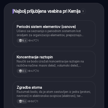
Najbolj priljubljena vsebina pri Kemija
9
Periodni sistem elementov (osnove)
Kemija
Učenci se seznanijo s periodnim sistemom kot
orodjem za organizacijo elementov, prepoznajo
periode in skupine ter razliko med kovinami in
47
1
8. r.
nekovinami.
Koncentracije raztopin
Kemija
Naučili se bodo izražati koncentracije raztopin na
različne načine: masni delež, volumski delež,
množinska koncentracija in masna koncentracija.
47
0
2. l.
Zgradba atoma
Kemija
Razumeli bodo, da je atom sestavljen iz jedra (protoni,
nevtroni) in elektronske ovojnice (elektroni), ter
spoznali njihove naboje in mase.
86
1
9. r.