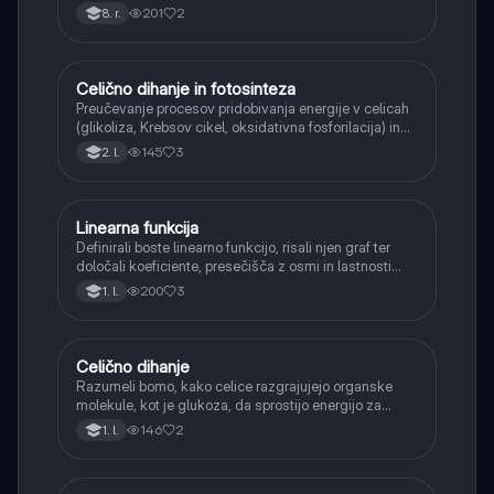
Učenci bodo znali narisati graf linearne funkcije.
201
2
8. r.
Celično dihanje in fotosinteza
Naravoslovje
Preučevanje procesov pridobivanja energije v celicah
(glikoliza, Krebsov cikel, oksidativna fosforilacija) in
pretvorbe svetlobne energije v kemično energijo
145
3
2. l.
(fotosinteza).
Linearna funkcija
Matematika
Definirali boste linearno funkcijo, risali njen graf ter
določali koeficiente, presečišča z osmi in lastnosti
(naraščanje/padanje).
200
3
1. l.
Celično dihanje
Biologija
Razumeli bomo, kako celice razgrajujejo organske
molekule, kot je glukoza, da sprostijo energijo za
svoje delovanje.
146
2
1. l.