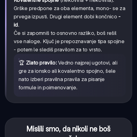
Kovalentne spojine
(nekovina + nekovina):
Grške predpone za oba elementa, mono- se za
prvega izpusti. Drugi element dobi končnico
-
id
.
Če si zapomniš to osnovno razliko, boš rešil
vse naloge. Ključ je prepoznavanje tipa spojine
- potem le slediš pravilom za to vrsto.
🏆
Zlato pravilo:
Vedno najprej ugotovi, ali
gre za ionsko ali kovalentno spojino, šele
nato izberi pravilna pravila za pisanje
formule in poimenovanje.
Mislili smo, da nikoli ne boš