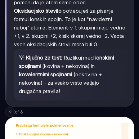
pomeni da je atom samo eden.
Oksidacijsko število
potrebuješ za pisanje
formul ionskih spojin. To je kot "navidezni
naboj" atoma. Elementi v 1. skupini imajo vedno
+1, v 2. skupini +2, kisik skoraj vedno -2. Vsota
vseh oksidacijskih števil mora biti 0.
💡
Ključno za test:
Razlikuj med
ionskimi
spojinami
(kovina + nekovina) in
kovalentnimi spojinami
(nekovina +
nekovina) - za vsako vrsto veljajo
drugačna pravila!
of
6
2