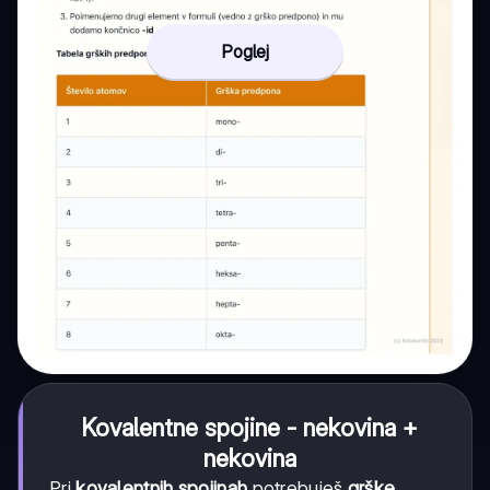
Poglej
Kovalentne spojine - nekovina +
nekovina
Pri
kovalentnih spojinah
potrebuješ
grške