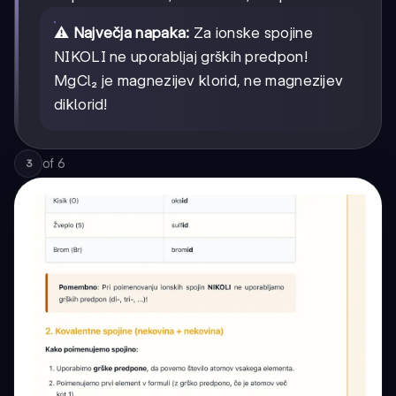
⚠️
Največja napaka:
Za ionske spojine
NIKOLI ne uporabljaj grških predpon!
MgCl₂ je magnezijev klorid, ne magnezijev
diklorid!
of
6
3