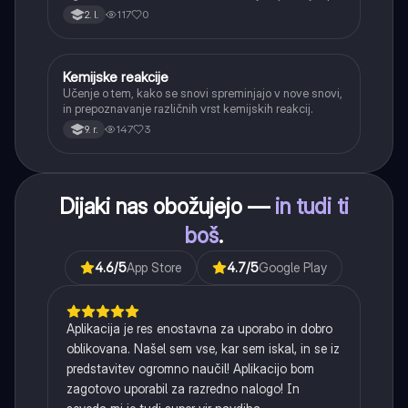
reševanju praktičnih problemov.
117
0
2. l.
Kemijske reakcije
Naravoslovje
Učenje o tem, kako se snovi spreminjajo v nove snovi,
in prepoznavanje različnih vrst kemijskih reakcij.
147
3
9. r.
Dijaki nas obožujejo —
in tudi ti
boš
.
4.6
/5
App Store
4.7
/5
Google Play
Aplikacija je res enostavna za uporabo in dobro
oblikovana. Našel sem vse, kar sem iskal, in se iz
predstavitev ogromno naučil! Aplikacijo bom
zagotovo uporabil za razredno nalogo! In