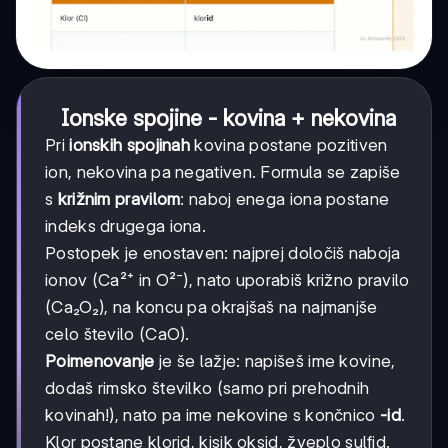
Ionske spojine - kovina + nekovina
Pri
ionskih spojinah
kovina postane pozitiven
ion, nekovina pa negativen. Formula se zapiše
s
križnim pravilom
: naboj enega iona postane
indeks drugega iona.
Postopek je enostaven: najprej določiš naboja
ionov (Ca²⁺ in O²⁻), nato uporabiš križno pravilo
(Ca₂O₂), na koncu pa okrajšaš na najmanjše
celo število (CaO).
Poimenovanje
je še lažje: napišeš ime kovine,
dodaš rimsko številko (samo pri prehodnih
kovinah!), nato pa ime nekovine s končnico
-id
.
Klor postane klorid, kisik oksid, žveplo sulfid.