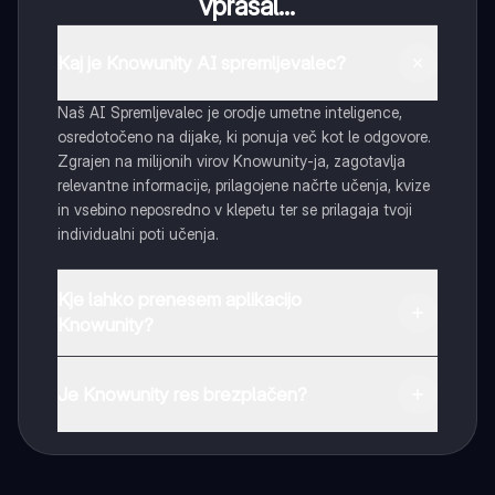
vprašal...
Kaj je Knowunity AI spremljevalec?
Naš AI Spremljevalec je orodje umetne inteligence,
osredotočeno na dijake, ki ponuja več kot le odgovore.
Zgrajen na milijonih virov Knowunity-ja, zagotavlja
relevantne informacije, prilagojene načrte učenja, kvize
in vsebino neposredno v klepetu ter se prilagaja tvoji
individualni poti učenja.
Kje lahko prenesem aplikacijo
Knowunity?
Aplikacijo lahko preneseš iz Google Play Store ali Apple
App Store.
Je Knowunity res brezplačen?
Tako je! Uživaj v brezplačnem dostopu do učnih vsebin,
se povezuj s sošolci in dobi takojšnjo pomoč – vse na
dosegu roke.