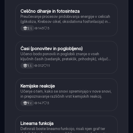
Celično dihanje in fotosinteza
Naravoslovje
Preučevanje procesov pridobivanja energije v celicah
(glikoliza, Krebsov cikel, oksidativna fosforilacija) in
pretvorbe svetlobne energije v kemično energijo
145
3
2. l.
(fotosinteza).
Časi (ponovitev in poglobljeno)
Angleščina
Učenci bodo ponovili in poglobili znanje o vseh
ključnih časih (sedanjik, preteklik, prihodnjik), vključno
s Perfect tenses (Present Perfect Continuous, Past
312
11
1. l.
Perfect, Future Perfect) in njihovo uporabo.
Kemijske reakcije
Naravoslovje
Učenje o tem, kako se snovi spreminjajo v nove snovi,
in prepoznavanje različnih vrst kemijskih reakcij.
147
3
9. r.
Linearna funkcija
Matematika
Definirali boste linearno funkcijo, risali njen graf ter