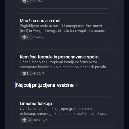
86
1
9. r.
Množina snovi in mol
Kemija
Poglobljeno bodo razumeli koncept množine snovi
(mol) in Avogadrovega števila ter izvajali preračune
med maso, množino in številom delcev.
45
0
2. l.
Kemične formule in poimenovanje spojin
Kemija
Učenci bodo znali zapisati kemijske formule za
enostavne ionske in kovalentne spojine ter jih pravilno
poimenovati po osnovnih pravilih.
82
1
9. r.
Najbolj priljubljena vsebina
9
Linearna funkcija
Matematika
Uvod v linearno funkcijo, njen graf (premica),
določanje smernega koeficienta in začetne vrednosti.
Učenci bodo znali narisati graf linearne funkcije.
201
2
8. r.