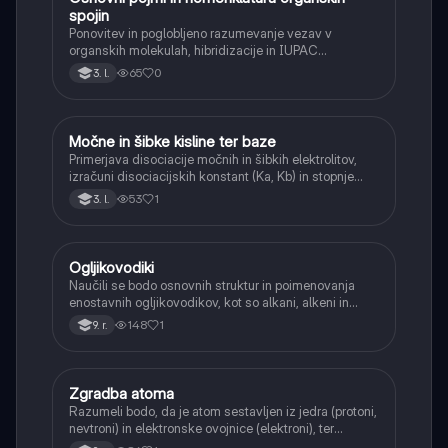
spojin
Ponovitev in poglobljeno razumevanje vezav v
organskih molekulah, hibridizacije in IUPAC
nomenklature za kompleksnejše spojine.
65
0
3. l.
Močne in šibke kisline ter baze
Kemija
Primerjava disociacije močnih in šibkih elektrolitov,
izračuni disociacijskih konstant (Ka, Kb) in stopnje
disociacije.
53
1
3. l.
Ogljikovodiki
Kemija
Naučili se bodo osnovnih struktur in poimenovanja
enostavnih ogljikovodikov, kot so alkani, alkeni in
alkini, ter njihove vire.
148
1
9. r.
Zgradba atoma
Kemija
Razumeli bodo, da je atom sestavljen iz jedra (protoni,
nevtroni) in elektronske ovojnice (elektroni), ter
spoznali njihove naboje in mase.