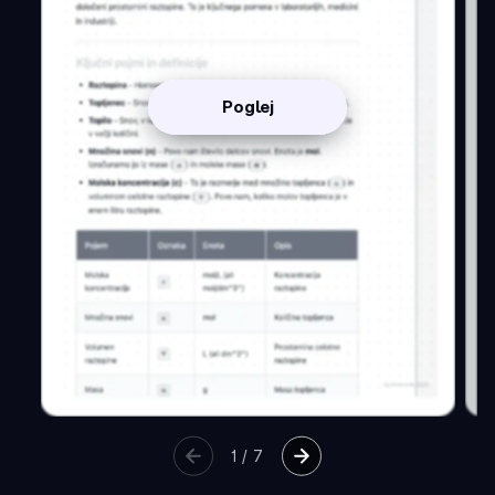
Poglej
1
/
7