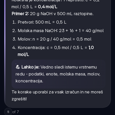
mol / 0,5 L =
0,4 mol/L
Primer 2:
20 g NaOH v 500 mL raztopine.
Pretvori: 500 mL = 0,5 L
Molska masa NaOH: 23 + 16 + 1 = 40 g/mol
Molov: n = 20 g / 40 g/mol = 0,5 mol
Koncentracija: c = 0,5 mol / 0,5 L =
1,0
mol/L
💪 Lahko je:
Vedno sledi istemu vrstnemu
redu - podatki, enote, molska masa, molov,
koncentracija.
Te korake uporabi za vsak izračun in ne moreš
zgrešiti!
of
7
5