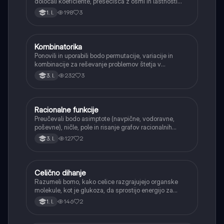
določali koeficiente, presečišča z osmi in lastnosti
(naraščanje/padanje).
198
3
1. l.
Kombinatorika
Matematika
Ponovili in uporabili bodo permutacije, variacije in
kombinacije za reševanje problemov štetja v
verjetnosti.
232
3
3. l.
Racionalne funkcije
Matematika
Preučevali bodo asimptote (navpične, vodoravne,
poševne), ničle, pole in risanje grafov racionalnih
funkcij.
127
2
3. l.
Celično dihanje
Biologija
Razumeli bomo, kako celice razgrajujejo organske
molekule, kot je glukoza, da sprostijo energijo za
svoje delovanje.
146
2
1. l.