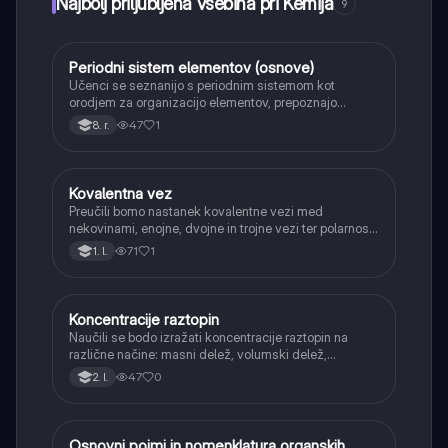
Najbolj priljubljena vsebina pri Kemija
9
Periodni sistem elementov (osnove)
Kemija
Učenci se seznanijo s periodnim sistemom kot
orodjem za organizacijo elementov, prepoznajo
periode in skupine ter razliko med kovinami in
47
1
8. r.
nekovinami.
Kovalentna vez
Kemija
Preučili bomo nastanek kovalentne vezi med
nekovinami, enojne, dvojne in trojne vezi ter polarnost
vezi.
71
1
1. l.
Koncentracije raztopin
Kemija
Naučili se bodo izražati koncentracije raztopin na
različne načine: masni delež, volumski delež,
množinska koncentracija in masna koncentracija.
47
0
2. l.
Osnovni pojmi in nomenklatura organskih
Kemija