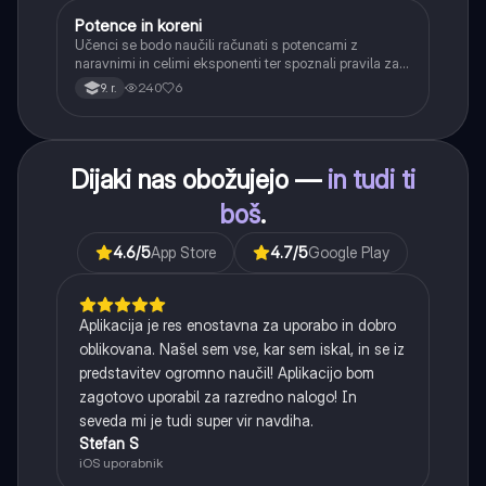
Potence in koreni
Matematika
Učenci se bodo naučili računati s potencami z
naravnimi in celimi eksponenti ter spoznali pravila za
računanje z njimi. Obravnavali bodo kvadratne in
240
6
9. r.
kubične korene ter delno korenjenje in racionalizacijo
imenovalca.
Dijaki nas obožujejo —
in tudi ti
boš
.
4.6
/5
App Store
4.7
/5
Google Play
Aplikacija je res enostavna za uporabo in dobro
oblikovana. Našel sem vse, kar sem iskal, in se iz
predstavitev ogromno naučil! Aplikacijo bom
zagotovo uporabil za razredno nalogo! In
seveda mi je tudi super vir navdiha.
Stefan S
iOS uporabnik