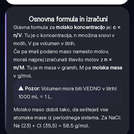
Osnovna formula in izračuni
Glavna formula za
molsko koncentracijo
je:
c =
n/V
. Tu je c koncentracija, n množina snovi v
molih, V pa volumen v litrih.
Če pa imaš podano maso namesto molov,
moraš najprej izračunati število molov z
n =
m/M
. Tu je m masa v gramih, M pa
molska masa
v g/mol.
⚠️ Pozor:
Volumen mora biti VEDNO v litrih!
1000 mL = 1 L.
Molsko maso dobiš tako, da sešteješ vse
atomske mase iz periodnega sistema. Za NaCl:
Na (23) + Cl (35,5) = 58,5 g/mol.