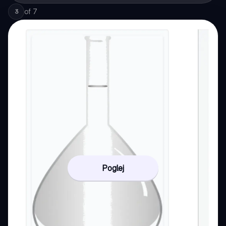
of
7
3
Poglej