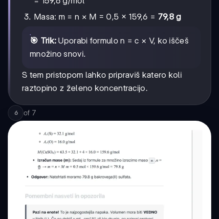
= 159,6 g/mol
Masa: m = n × M = 0,5 × 159,6 =
79,8 g
🎯 Trik:
Uporabi formulo n = c × V, ko iščeš
množino snovi.
S tem pristopom lahko pripraviš katero koli
raztopino z želeno koncentracijo.
of
7
6