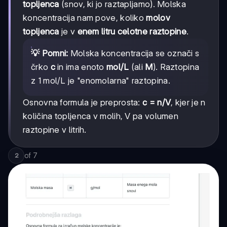
topljenca
(snov, ki jo raztapljamo). Molska
koncentracija nam pove, koliko
molov
topljenca
je v
enem litru celotne raztopine
.
💡 Pomni:
Molska koncentracija se označi s
črko
c
in ima enoto
mol/L
(ali
M
). Raztopina
z 1 mol/L je "enomolarna" raztopina.
Osnovna formula je preprosta:
c = n/V
, kjer je n
količina topljenca v molih, V pa volumen
raztopine v litrih.
of
7
2