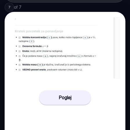
of
7
7
Poglej