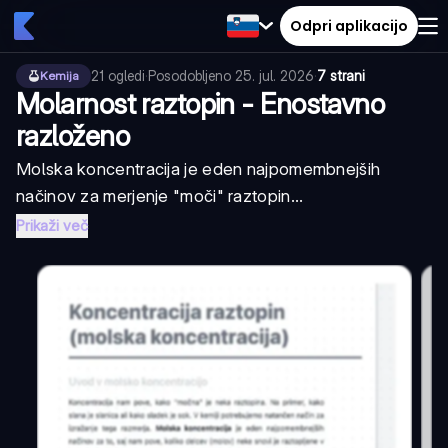
Odpri aplikacijo
21
ogledi
·
Posodobljeno
25. jul. 2026
·
7 strani
Kemija
Molarnost raztopin - Enostavno
razloženo
Molska koncentracija je eden najpomembnejših
načinov za merjenje "moči" raztopin...
Prikaži več