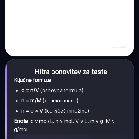
Hitra ponovitev za teste
Ključne formule:
c = n/V
(osnovna formula)
n = m/M
(če imaš maso)
n = c × V
(ko iščeš množino)
Enote:
c v mol/L, n v mol, V v L, m v g, M v
g/mol