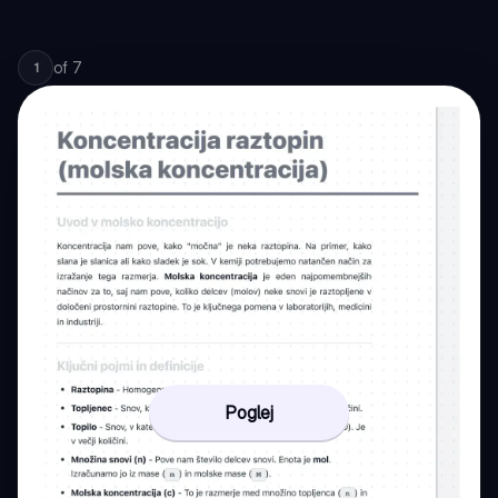
of
7
1
Poglej