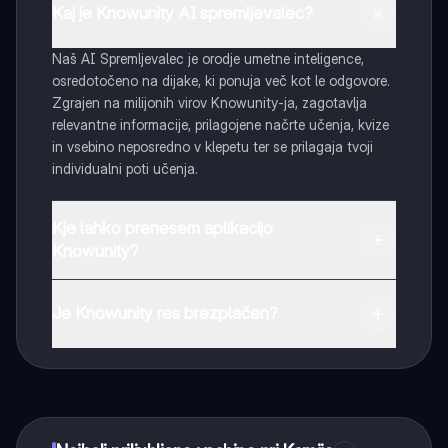
Kaj je Knowunity AI spremljevalec?
Naš AI Spremljevalec je orodje umetne inteligence,
osredotočeno na dijake, ki ponuja več kot le odgovore.
Zgrajen na milijonih virov Knowunity-ja, zagotavlja
relevantne informacije, prilagojene načrte učenja, kvize
in vsebino neposredno v klepetu ter se prilagaja tvoji
individualni poti učenja.
Kje lahko prenesem aplikacijo
Knowunity?
Aplikacijo lahko preneseš iz Google Play Store ali Apple
App Store.
Je Knowunity res brezplačen?
Tako je! Uživaj v brezplačnem dostopu do učnih vsebin,
se povezuj s sošolci in dobi takojšnjo pomoč – vse na
dosegu roke.