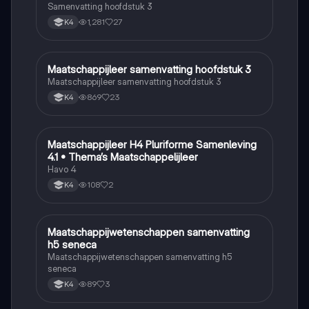
Samenvatting hoofdstuk 3
1,281
27
K4
Maatschappijleer samenvatting hoofdstuk 3
Maatschappijleer
Maatschappijleer samenvatting hoofdstuk 3
869
23
K4
Maatschappijleer H4 Pluriforme Samenleving
Maatschappijleer
4.1 • Thema’s Maatschappelijleer
Havo 4
108
2
K4
Maatschappijwetenschappen samenvatting
Maatschappijleer
h5 seneca
Maatschappijwetenschappen samenvatting h5
seneca
89
3
K4