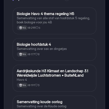
Biologie Havo 4 thema regeling H5
Biologie
Samenvatting van alle stof van hoofdstuk 5 regeling,
boek biologie voor jou 4B
295
6
K4
Biologie hoofdstuk 4
Biologie
Samenvatting over sex en dingetjes
177
8
K4
Aardrijkskunde H3 Klimaat en Landschap 3.1
Aardrijkskunde
Wereldwijde Luchtstromen • BuiteNLand
Havo 4
191
3
K4
Samenvatting koude oorlog
Geschiedenis
Samenvatting over de Koude oorlog