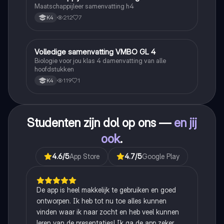
Maatschappijleer samenvatting h4
212
7
K4
Volledige samenvatting VMBO GL 4
Biologie
Biologie voor jou klas 4 damenvatting van alle
hoofdstukken
119
1
K4
Studenten zijn dol op ons —
en jij
ook
.
4.6
/5
App Store
4.7
/5
Google Play
De app is heel makkelijk te gebruiken en goed
ontworpen. Ik heb tot nu toe alles kunnen
vinden waar ik naar zocht en heb veel kunnen
leren van de presentaties! Ik ga de app zeker