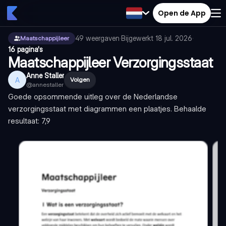
Open de App
49
weergaven
·
Bijgewerkt
18 jul. 2026
·
Maatschappijleer
16 pagina's
Maatschappijleer Verzorgingsstaat
Anne Staller
A
Volgen
@
annestaller
Goede opsommende uitleg over de Nederlandse
verzorgingsstaat met diagrammen een plaatjes. Behaalde
resultaat: 7,9