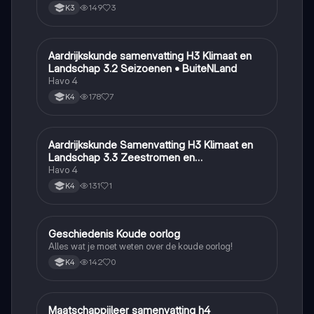
149
3
K3
Aardrijkskunde samenvatting H3 Klimaat en
Aardrijkskunde
Landschap 3.2 Seizoenen • BuiteNLand
Havo 4
178
7
K4
Aardrijkskunde Samenvatting H3 Klimaat en
Aardrijkskunde
Landschap 3.3 Zeestromen en
Klimaatgebieden • BuiteNLand
Havo 4
131
1
K4
Geschiedenis Koude oorlog
Geschiedenis
Alles wat je moet weten over de koude oorlog!
142
0
K4
Maatschappijleer samenvatting h4
Maatschappijleer