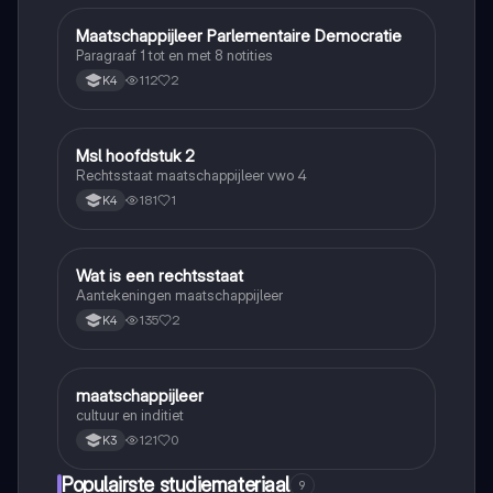
Maatschappijleer Parlementaire Democratie
Maatschappijleer
Paragraaf 1 tot en met 8 notities
112
2
K4
Msl hoofdstuk 2
Maatschappijleer
Rechtsstaat maatschappijleer vwo 4
181
1
K4
Wat is een rechtsstaat
Maatschappijleer
Aantekeningen maatschappijleer
135
2
K4
maatschappijleer
Maatschappijleer
cultuur en inditiet
121
0
K3
Populairste studiemateriaal
9