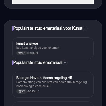
Dat klopt! Geniet van gratis toegang tot leerinhoud,
maak contact met medestudenten en krijg directe hulp.
Alles binnen handbereik!
Populairste studiemateriaal voor Kunst
1
kunst analyse
Kunst
kua kunst analyse voor examen
101
1
K5
Populairste studiemateriaal
9
Biologie Havo 4 thema regeling H5
Biologie
Samenvatting van alle stof van hoofdstuk 5 regeling,
boek biologie voor jou 4B
295
6
K4