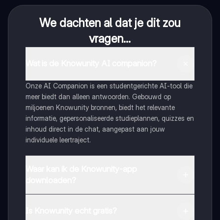
We dachten al dat je dit zou
vragen...
Wat is de Knowunity AI companion?
Onze AI Companion is een studentgerichte AI-tool die
meer biedt dan alleen antwoorden. Gebouwd op
miljoenen Knowunity bronnen, biedt het relevante
informatie, gepersonaliseerde studieplannen, quizzes en
inhoud direct in de chat, aangepast aan jouw
individuele leertraject.
Waar kan ik de Knowunity-app
downloaden?
Je kunt de app downloaden via Google Play Store en
Apple App Store.
Is Knowunity echt gratis?