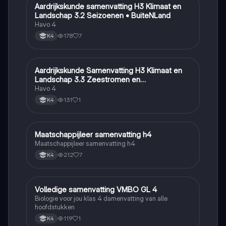
Aardrijkskunde samenvatting H3 Klimaat en
Aardrijkskunde
Landschap 3.2 Seizoenen • BuiteNLand
Havo 4
178
7
K4
Aardrijkskunde Samenvatting H3 Klimaat en
Aardrijkskunde
Landschap 3.3 Zeestromen en
Klimaatgebieden • BuiteNLand
Havo 4
131
1
K4
Maatschappijleer samenvatting h4
Maatschappijleer
Maatschappijleer samenvatting h4
212
7
K4
Volledige samenvatting VMBO GL 4
Biologie
Biologie voor jou klas 4 damenvatting van alle
hoofdstukken
119
1
K4