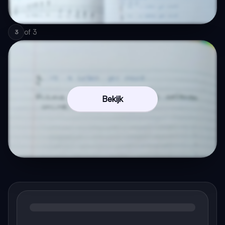
of
3
3
Bekijk