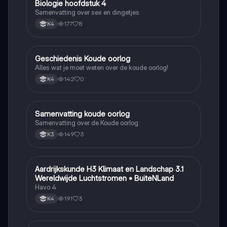
Biologie hoofdstuk 4
Biologie
Samenvatting over sex en dingetjes
177
8
K4
Geschiedenis Koude oorlog
Geschiedenis
Alles wat je moet weten over de koude oorlog!
142
0
K4
Samenvatting koude oorlog
Geschiedenis
Samenvatting over de Koude oorlog
149
3
K3
Aardrijkskunde H3 Klimaat en Landschap 3.1
Aardrijkskunde
Wereldwijde Luchtstromen • BuiteNLand
Havo 4
191
3
K4