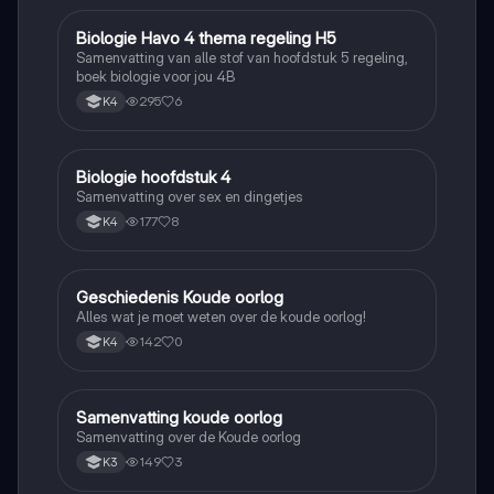
Biologie Havo 4 thema regeling H5
Biologie
Samenvatting van alle stof van hoofdstuk 5 regeling,
boek biologie voor jou 4B
295
6
K4
Biologie hoofdstuk 4
Biologie
Samenvatting over sex en dingetjes
177
8
K4
Geschiedenis Koude oorlog
Geschiedenis
Alles wat je moet weten over de koude oorlog!
142
0
K4
Samenvatting koude oorlog
Geschiedenis
Samenvatting over de Koude oorlog
149
3
K3