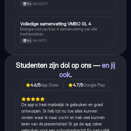
212
7
K4
Volledige samenvatting VMBO GL 4
Biologie
Biologie voor jou klas 4 damenvatting van alle
hoofdstukken
119
1
K4
Studenten zijn dol op ons —
en jij
ook
.
4.6
/5
App Store
4.7
/5
Google Play
De app is heel makkelijk te gebruiken en goed
ontworpen. Ik heb tot nu toe alles kunnen
vinden waar ik naar zocht en heb veel kunnen
leren van de presentaties! Ik ga de app zeker
gebruiken voor een schoolopdracht! En natuurlijk