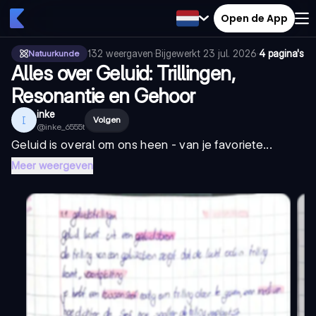
Open de App
132
weergaven
·
Bijgewerkt
23 jul. 2026
·
4 pagina's
Natuurkunde
Alles over Geluid: Trillingen,
Resonantie en Gehoor
inke
I
Volgen
@
inke_6555t
Geluid is overal om ons heen - van je favoriete...
Meer weergeven