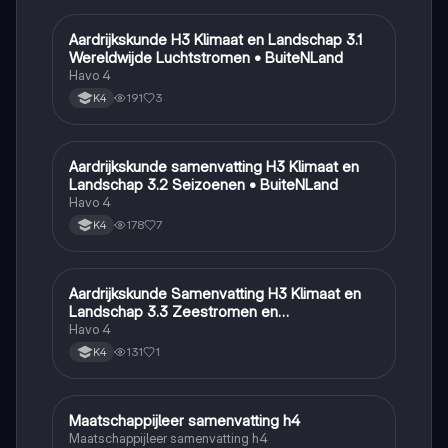
Aardrijkskunde H3 Klimaat en Landschap 3.1
Aardrijkskunde
Wereldwijde Luchtstromen • BuiteNLand
Havo 4
191
3
K4
Aardrijkskunde samenvatting H3 Klimaat en
Aardrijkskunde
Landschap 3.2 Seizoenen • BuiteNLand
Havo 4
178
7
K4
Aardrijkskunde Samenvatting H3 Klimaat en
Aardrijkskunde
Landschap 3.3 Zeestromen en
Klimaatgebieden • BuiteNLand
Havo 4
131
1
K4
Maatschappijleer samenvatting h4
Maatschappijleer
Maatschappijleer samenvatting h4