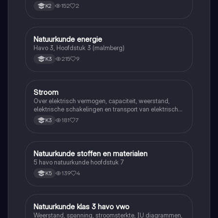
152
2
K2
Natuurkunde energie
Natuurkunde
Havo 3, Hoofdstuk 3 (malmberg)
215
9
K3
Stroom
Natuurkunde
Over elektrisch vermogen, capaciteit, weerstand,
elektrische schakelingen en transport van elektrische
energie
181
7
K3
Natuurkunde stoffen en materialen
Natuurkunde
5 havo natuurkunde hoofdstuk 7
139
4
K5
Natuurkunde klas 3 havo vwo
Natuurkunde
Weerstand, spanning, stroomsterkte, IU diagrammen,